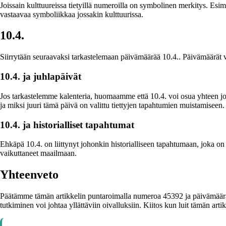
Joissain kulttuureissa tietyillä numeroilla on symbolinen merkitys. Esim
vastaavaa symboliikkaa jossakin kulttuurissa.
10.4.
Siirrytään seuraavaksi tarkastelemaan päivämäärää 10.4.. Päivämäärät vo
10.4. ja juhlapäivät
Jos tarkastelemme kalenteria, huomaamme että 10.4. voi osua yhteen jonki
ja miksi juuri tämä päivä on valittu tiettyjen tapahtumien muistamiseen.
10.4. ja historialliset tapahtumat
Ehkäpä 10.4. on liittynyt johonkin historialliseen tapahtumaan, joka on j
vaikuttaneet maailmaan.
Yhteenveto
Päätämme tämän artikkelin puntaroimalla numeroa 45392 ja päivämäärää 1
tutkiminen voi johtaa yllättäviin oivalluksiin. Kiitos kun luit tämän arti