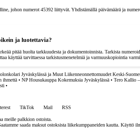
line, johon numerot 45392 liittyvät. Yhdistämällä päivämäärä ja numerot
ikein ja luotettavia?
eää pitää huolta tarkkuudesta ja dokumentoinnista. Tarkista numeroiden o
nattaa käyttää tarvittaessa tarkistusmenetelmiä ja varmuuskopiointia var
olonkolari Jyväskylässä ja Muut Liikenneonnettomuudet Keski-Suome
n ihmettä
•
NP Housukauppa Kokemuksia Jyväskylässä
•
Tero Kallio
sti
•
terest
TikTok
Mail
RSS
aa meille palkkion ostoista.
Saatamme saada maksut ostoksista liikekumppaneiden kautta. Käyttö ilman