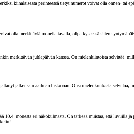
erkiksi kiinalaisessa perinteessä tietyt numerot voivat olla onnen- tai 
ivat olla merkittäviä monella tavalla, olipa kyseessä sitten syntymäpäiv
n merkittävän juhlapäivän kanssa. On mielenkiintoista selvittää, millais
ättänyt jälkensä maailman historiaan. Olisi mielenkiintoista selvittää, m
0.4. monesta eri näkökulmasta. On tärkeää muistaa, että luvuilla ja päi
kkelin!