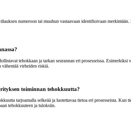
, tilauksen numeroon tai muuhun vastaavaan identifioivaan merkintään. K
innassa?
listavat tehokkaan ja tarkan seurannan eri prosesseissa. Esimerkiksi vara
 vähentää virheiden riskiä.
rityksen toiminnan tehokkuutta?
tta tarjoamalla selkeää ja luotettavaa tietoa eri prosesseista. Kun tiedo
an tehokkuuteen ja tuloksiin.