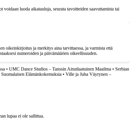
 voidaan luoda aikatauluja, seurata tavoitteiden saavuttamista tai
ikeinkirjoitus ja merkitys aina tarvittaessa, ja varmista että
mistaaksesi numeroiden ja päivämäärien oikeellisuuden.
ssa
•
UMC Dance Studios – Tanssin Ainutlaatuinen Maailma
•
Serbian
 – Suomalaisen Elämänkokemuksia
•
Ville ja Juha Väyrynen –
 lupaa ei ole sallittua.