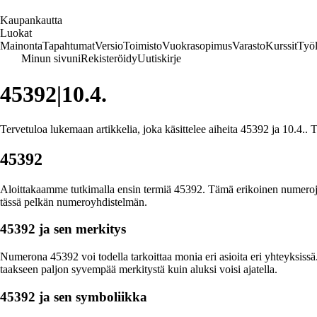
K
aupankautta
Luokat
Mainonta
Tapahtumat
Versio
Toimisto
Vuokrasopimus
Varasto
Kurssit
Työl
Minun sivuni
Rekisteröidy
Uutiskirje
45392|10.4.
Tervetuloa lukemaan artikkelia, joka käsittelee aiheita 45392 ja 10.4.. Tä
45392
Aloittakaamme tutkimalla ensin termiä 45392. Tämä erikoinen numerojono
tässä pelkän numeroyhdistelmän.
45392 ja sen merkitys
Numerona 45392 voi todella tarkoittaa monia eri asioita eri yhteyksissä.
taakseen paljon syvempää merkitystä kuin aluksi voisi ajatella.
45392 ja sen symboliikka