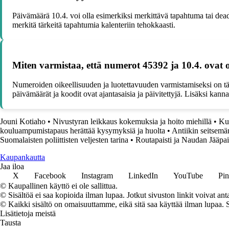
Päivämäärä 10.4. voi olla esimerkiksi merkittävä tapahtuma tai dead
merkitä tärkeitä tapahtumia kalenteriin tehokkaasti.
Miten varmistaa, että numerot 45392 ja 10.4. ovat o
Numeroiden oikeellisuuden ja luotettavuuden varmistamiseksi on tärk
päivämäärät ja koodit ovat ajantasaisia ja päivitettyjä. Lisäksi kan
Jouni Kotiaho
•
Nivustyran leikkaus kokemuksia ja hoito miehillä
•
Ku
kouluampumistapaus herättää kysymyksiä ja huolta
•
Antiikin seitsemä
Suomalaisten poliittisten veljesten tarina
•
Routapaisti ja Naudan Jääpai
K
aupankautta
Jaa iloa
X
Facebook
Instagram
LinkedIn
YouTube
Pin
© Kaupallinen käyttö ei ole sallittua.
© Sisältöä ei saa kopioida ilman lupaa. Jotkut sivuston linkit voivat ant
© Kaikki sisältö on omaisuuttamme, eikä sitä saa käyttää ilman lupaa. 
Lisätietoja meistä
Tausta