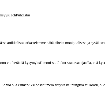
lisyys
Tech
Puhdistus
ssä artikkelissa tarkastelemme näitä aiheita monipuolisesti ja syvällisest
 voi herättää kysymyksiä monissa. Jotkut saattavat ajatella, että kysee
 Se voi olla esimerkiksi postinumero tietystä kaupungista tai koodi joll