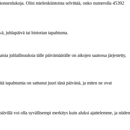
epäonnenlukuja. Olisi mielenkiintoista selvittää, onko numerolla 45392
ä, juhlapäivä tai historian tapahtuma.
ia juhlallisuuksia tälle päivämäärälle on aikojen saatossa järjestetty,
itä tapahtumia on sattunut juuri tänä päivänä, ja miten ne ovat
villä voi olla syvällisempi merkitys kuin aluksi ajattelemme, ja niiden