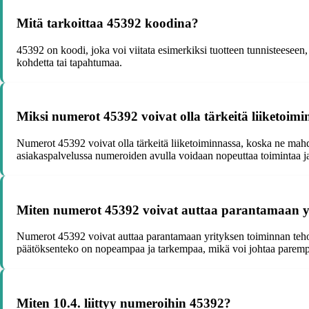
Mitä tarkoittaa 45392 koodina?
45392 on koodi, joka voi viitata esimerkiksi tuotteen tunnisteeseen
kohdetta tai tapahtumaa.
Miksi numerot 45392 voivat olla tärkeitä liiketoim
Numerot 45392 voivat olla tärkeitä liiketoiminnassa, koska ne mahdol
asiakaspalvelussa numeroiden avulla voidaan nopeuttaa toimintaa ja
Miten numerot 45392 voivat auttaa parantamaan y
Numerot 45392 voivat auttaa parantamaan yrityksen toiminnan tehokkuu
päätöksenteko on nopeampaa ja tarkempaa, mikä voi johtaa parempa
Miten 10.4. liittyy numeroihin 45392?