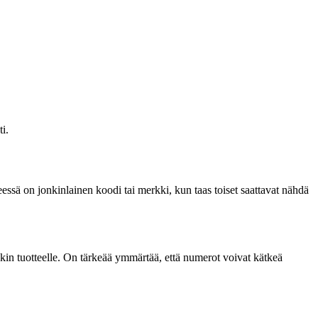
i.
ssä on jonkinlainen koodi tai merkki, kun taas toiset saattavat nähdä
ekin tuotteelle. On tärkeää ymmärtää, että numerot voivat kätkeä