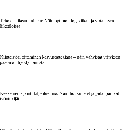
Tehokas tilasuunnittelu: Näin optimoit logistiikan ja virtauksen
liiketiloissa
Kiinteistösijoittaminen kasvustrategiana – näin vahvistat yrityksen
pääoman hyödyntämistä
Keskeinen sijainti kilpailuetuna: Näin houkuttelet ja pidät parhaat
työntekijät