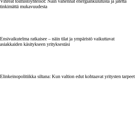
Vihreät toimistoyhteisöt: Näin vähennät energiankulutusta ja jätettä
tinkimättä mukavuudesta
Ensivaikutelma ratkaisee – näin tilat ja ympäristö vaikuttavat
asiakkaiden käsitykseen yrityksestäsi
Elinkeinopolitiikka siltana: Kun valtion edut kohtaavat yritysten tarpeet