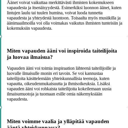
Äänet voivat vaikuttaa merkittävästi ihmisten kokemukseen
vapaudesta ja itsenäisyydestä. Esimerkiksi luonnon äänet, kuten
lintujen laulu tai tuulen humina, voivat luoda tunnetta
vapaudesta ja yhteydestä luontoon. Toisaalta myös musiikilla ja
äänimaailmoilla voi olla voimakas vaikutus ihmisten tunteisiin ja
kokemuksiin vapaudesta.
Miten vapauden ääni voi inspiroida taiteilijoita
ja luovaa ilmaisua?
Vapauden ääni voi toimia inspiraation lähteenä taiteilijoille ja
luovalle ilmaisulle monin eri tavoin. Se voi kannustaa
taiteilijoita käsittelemään yhteiskunnallisia teemoja, kuten
vapautta, oikeudenmukaisuutta ja ihmisoikeuksia. Lisäksi
vapauden ääni voi rohkaista taiteilijoita kokeilemaan uusia
ilmaisumuotoja ja tuomaan esille omia näkemyksiään
vapaudesta.
Miten voimme vaalia ja ylläpitää vapauden
ääntä yhteiskunnassa?