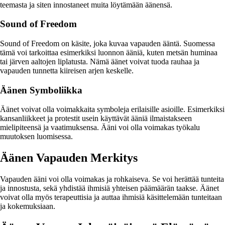
teemasta ja siten innostaneet muita löytämään äänensä.
Sound of Freedom
Sound of Freedom on käsite, joka kuvaa vapauden ääntä. Suomessa
tämä voi tarkoittaa esimerkiksi luonnon ääniä, kuten metsän huminaa
tai järven aaltojen liplatusta. Nämä äänet voivat tuoda rauhaa ja
vapauden tunnetta kiireisen arjen keskelle.
Äänen Symboliikka
Äänet voivat olla voimakkaita symboleja erilaisille asioille. Esimerkiksi
kansanliikkeet ja protestit usein käyttävät ääniä ilmaistakseen
mielipiteensä ja vaatimuksensa. Ääni voi olla voimakas työkalu
muutoksen luomisessa.
Äänen Vapauden Merkitys
Vapauden ääni voi olla voimakas ja rohkaiseva. Se voi herättää tunteita
ja innostusta, sekä yhdistää ihmisiä yhteisen päämäärän taakse. Äänet
voivat olla myös terapeuttisia ja auttaa ihmisiä käsittelemään tunteitaan
ja kokemuksiaan.