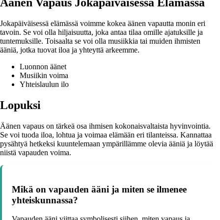
Äänen Vapaus Jokapäiväisessä Elämässä
Jokapäiväisessä elämässä voimme kokea äänen vapautta monin eri
tavoin. Se voi olla hiljaisuutta, joka antaa tilaa omille ajatuksille ja
tuntemuksille. Toisaalta se voi olla musiikkia tai muiden ihmisten
ääniä, jotka tuovat iloa ja yhteyttä arkeemme.
Luonnon äänet
Musiikin voima
Yhteislaulun ilo
Lopuksi
Äänen vapaus on tärkeä osa ihmisen kokonaisvaltaista hyvinvointia.
Se voi tuoda iloa, lohtua ja voimaa elämään eri tilanteissa. Kannattaa
pysähtyä hetkeksi kuuntelemaan ympärillämme olevia ääniä ja löytää
niistä vapauden voima.
Mikä on vapauden ääni ja miten se ilmenee
yhteiskunnassa?
Vapauden ääni viittaa symbolisesti siihen, miten vapaus ja