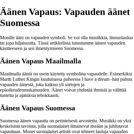
Äänen Vapaus: Vapauden äänet
Suomessa
Monille ääni on vapauden symboli. Se voi olla musiikkia, linnunlaulua
tai jopa hiljaisuutta. Tässä artikkelissa tutustumme äänen vapauden
käsitteeseen ja sen ilmentymiseen Suomessa.
Äänen Vapaus Maailmalla
Maailmalla ääntä on usein käytetty symbolina vapaudelle. Esimerkiksi
Martti Luther Kingin kuuluisassa puheessa I have a dream -hän puhuu
vapauden äänestä, joka kaikuu yli sortojen ja
epäoikeudenmukaisuuden. Äänet voivat yhdistää ihmisiä ja välittää
tunteita ja ajatuksia tehokkaasti.
Äänen Vapaus Suomessa
Suomessa äänen vapautta on perinteisesti arvostettu. Musiikki on yksi
keskeisistä tavoista, jolla suomalaiset ilmaisevat itseään ja juhlistavat
vapauttaan. Monet suomalaiset artistit ovat tehneet lauluja vapauden