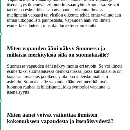
itsenäisyys ilmenevät eri muodoissaan yhteiskunnassa. Se voi
tarkoittaa esimerkiksi sananvapautta, oikeutta ilmaista
mielipiteitä vapaasti tai yksilön oikeutta tehdä omia valintojaan
ilman ulkopuolista painostusta. Vapauden ääni voi ilmetä
esimerkiksi taiteen, musiikin tai aktivismin kautta.
Miten vapauden ääni näkyy Suomessa ja
millaisia merkityksiä sillä on suomalaisille?
Suomessa vapauden ääni näkyy monin eri tavoin. Se voi ilmetä
esimerkiksi suomalaisessa demokratiassa, jossa kansalaisilla on
laaja sananvapaus ja oikeus vaikuttaa yhteiskunnallisiin
asioihin. Suomalaisille vapauden ääni voi merkitä myös
luonnon rauhaa ja hiljaisuutta, joka symboloi vapautta ja
itsenäisyyttä.
Miten äänet voivat vaikuttaa ihmisten
kokemukseen vapaudesta ja itsenäisyydestä?