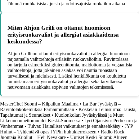
lähinnä ruuhkaisista ajoista ja odotusajoista ruokailun aikana.
Miten Ahjon Grilli on ottanut huomioon
erityisruokavaliot ja allergiat asiakkaidensa
keskuudessa?
Ahjon Grilli on ottanut erityisruokavaliot ja allergiat huomioon
tarjoamalla vaihtoehtoja erilaisiin ruokavalioihin. Ravintolassa
on tarjolla esimerkiksi gluteenittomia, maidottomia ja vegaanisia
vaihtoehtoja, jotta jokainen asiakas voi nauttia ruoastaan
turvallisesti ja mieluisasti. Lisäksi henkilökunta on koulutettu
tunnistamaan erityisruokavaliot ja allergiat sekä tarvittaessa
neuvomaan asiakkaita sopivien valintojen tekemisessä.
MasterChef Suomi – Kilpailun Maailma
•
La Bar Jyväskylä –
Ravintolakokemuksia Parhaimmillaan
•
Koskelan Teinisurma: Tausta,
Tapahtumat ja Seuraukset
•
Kuolonkolari Jyväskylässä ja Muut
Liikenneonnettomuudet Keski-Suomessa
•
Jyri Ojansivu: Perhesuru ja
Vanhemmat
•
Tulvat: Haitalliset vaikutukset ja ennaltaehkäisy
•
JYP
Huhut – Tyhjentävä opas JYPin huhukierrokseen
•
Radio Rock
Juontaja Kuollut – Heli Nevakare
•
Uutiset Keski-Suomi: Alueen