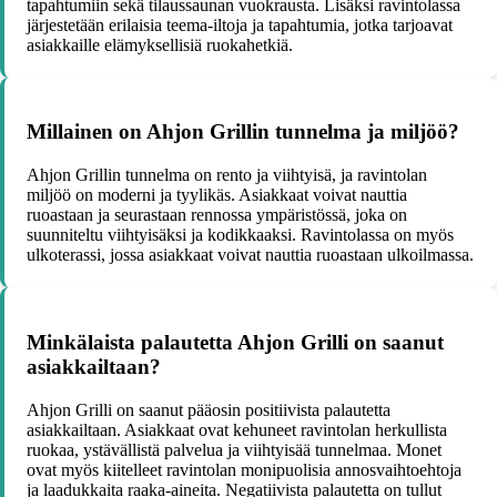
tapahtumiin sekä tilaussaunan vuokrausta. Lisäksi ravintolassa
järjestetään erilaisia teema-iltoja ja tapahtumia, jotka tarjoavat
asiakkaille elämyksellisiä ruokahetkiä.
Millainen on Ahjon Grillin tunnelma ja miljöö?
Ahjon Grillin tunnelma on rento ja viihtyisä, ja ravintolan
miljöö on moderni ja tyylikäs. Asiakkaat voivat nauttia
ruoastaan ja seurastaan rennossa ympäristössä, joka on
suunniteltu viihtyisäksi ja kodikkaaksi. Ravintolassa on myös
ulkoterassi, jossa asiakkaat voivat nauttia ruoastaan ulkoilmassa.
Minkälaista palautetta Ahjon Grilli on saanut
asiakkailtaan?
Ahjon Grilli on saanut pääosin positiivista palautetta
asiakkailtaan. Asiakkaat ovat kehuneet ravintolan herkullista
ruokaa, ystävällistä palvelua ja viihtyisää tunnelmaa. Monet
ovat myös kiitelleet ravintolan monipuolisia annosvaihtoehtoja
ja laadukkaita raaka-aineita. Negatiivista palautetta on tullut