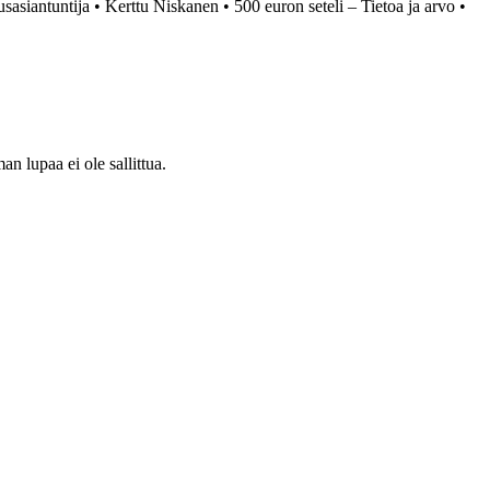
sasiantuntija
•
Kerttu Niskanen
•
500 euron seteli – Tietoa ja arvo
•
 lupaa ei ole sallittua.