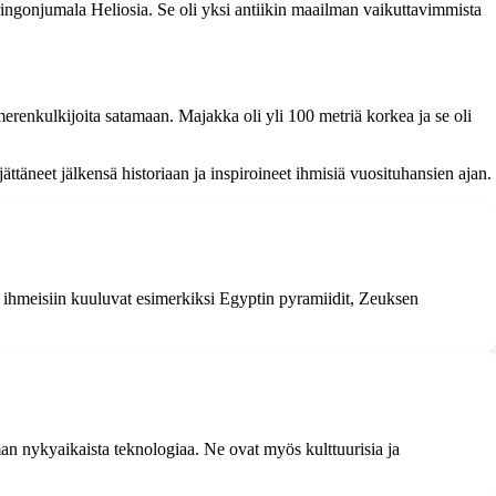
ringonjumala Heliosia. Se oli yksi antiikin maailman vaikuttavimmista
merenkulkijoita satamaan. Majakka oli yli 100 metriä korkea ja se oli
täneet jälkensä historiaan ja inspiroineet ihmisiä vuosituhansien ajan.
 ihmeisiin kuuluvat esimerkiksi Egyptin pyramiidit, Zeuksen
man nykyaikaista teknologiaa. Ne ovat myös kulttuurisia ja