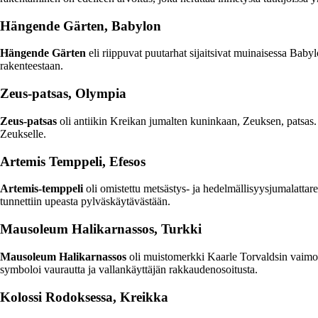
Hängende Gärten, Babylon
Hängende Gärten
eli riippuvat puutarhat sijaitsivat muinaisessa Baby
rakenteestaan.
Zeus-patsas, Olympia
Zeus-patsas
oli antiikin Kreikan jumalten kuninkaan, Zeuksen, patsas. P
Zeukselle.
Artemis Temppeli, Efesos
Artemis-temppeli
oli omistettu metsästys- ja hedelmällisyysjumalattar
tunnettiin upeasta pylväskäytävästään.
Mausoleum Halikarnassos, Turkki
Mausoleum Halikarnassos
oli muistomerkki Kaarle Torvaldsin vaimon, 
symboloi vaurautta ja vallankäyttäjän rakkaudenosoitusta.
Kolossi Rodoksessa, Kreikka