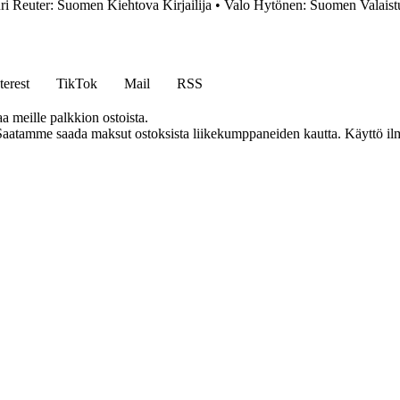
ri Reuter: Suomen Kiehtova Kirjailija
•
Valo Hytönen: Suomen Valaistu
terest
TikTok
Mail
RSS
aa meille palkkion ostoista.
Saatamme saada maksut ostoksista liikekumppaneiden kautta. Käyttö ilman