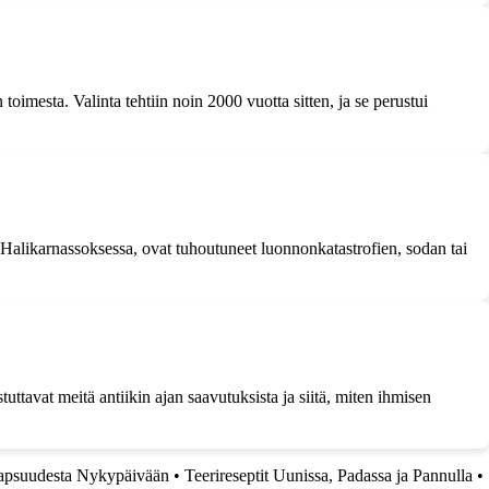
 toimesta. Valinta tehtiin noin 2000 vuotta sitten, ja se perustui
Halikarnassoksessa, ovat tuhoutuneet luonnonkatastrofien, sodan tai
tuttavat meitä antiikin ajan saavutuksista ja siitä, miten ihmisen
apsuudesta Nykypäivään
•
Teerireseptit Uunissa, Padassa ja Pannulla
•