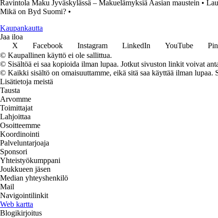
Ravintola Maku Jyväskylässä – Makuelämyksiä Aasian maustein
•
Lau
Mikä on Byd Suomi?
•
K
aupankautta
Jaa iloa
X
Facebook
Instagram
LinkedIn
YouTube
Pin
© Kaupallinen käyttö ei ole sallittua.
© Sisältöä ei saa kopioida ilman lupaa. Jotkut sivuston linkit voivat ant
© Kaikki sisältö on omaisuuttamme, eikä sitä saa käyttää ilman lupaa. 
Lisätietoja meistä
Tausta
Arvomme
Toimittajat
Lahjoittaa
Osoitteemme
Koordinointi
Palveluntarjoaja
Sponsori
Yhteistyökumppani
Joukkueen jäsen
Median yhteyshenkilö
Mail
Navigointilinkit
Web kartta
Blogikirjoitus