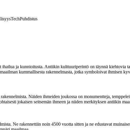
lisyys
Tech
Puhdistus
ihailua ja kunnioitusta. Antiikin kulttuuriperintö on täynnä kiehtovia t
tä maailman kummallisesta rakennelmasta, jotka symboloivat ihmisen kyv
sta rakennelmista. Näiden ihmeiden joukossa on monumentteja, temppeleit
kohtaisesti jokaisen seitsemän ihmeen ja niiden merkityksen antiikin maa
mista. Ne rakennettiin noin 4500 vuotta sitten ja ne edustavat muinais
 ympäri maailmaa.