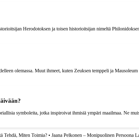
storioitsijan Herodotoksen ja toisen historioitsijan nimeltä Philonidoksen
 edelleen olemassa. Muut ihmeet, kuten Zeuksen temppeli ja Mausoleum 
päivään?
toriallisia symboleita, jotka inspiroivat ihmisiä ympäri maailmaa. Ne muis
tä Tehdä, Miten Toimia?
•
Jaana Pelkonen – Monipuolinen Persoona L