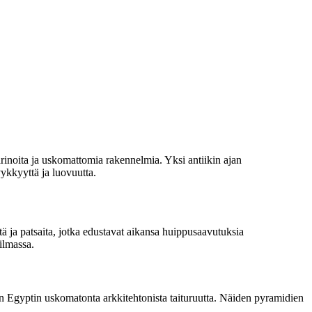
arinoita ja uskomattomia rakennelmia. Yksi antiikin ajan
ykkyyttä ja luovuutta.
ä ja patsaita, jotka edustavat aikansa huippusaavutuksia
ilmassa.
en Egyptin uskomatonta arkkitehtonista taituruutta. Näiden pyramidien