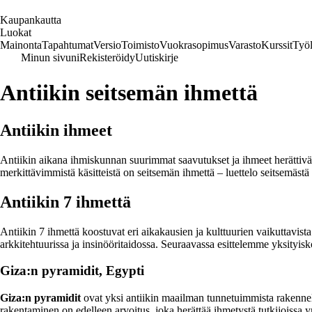
K
aupankautta
Luokat
Mainonta
Tapahtumat
Versio
Toimisto
Vuokrasopimus
Varasto
Kurssit
Työl
Minun sivuni
Rekisteröidy
Uutiskirje
Antiikin seitsemän ihmettä
Antiikin ihmeet
Antiikin aikana ihmiskunnan suurimmat saavutukset ja ihmeet herättivät 
merkittävimmistä käsitteistä on seitsemän ihmettä – luettelo seitsemäs
Antiikin 7 ihmettä
Antiikin 7 ihmettä koostuvat eri aikakausien ja kulttuurien vaikuttavi
arkkitehtuurissa ja insinööritaidossa. Seuraavassa esittelemme yksityis
Giza:n pyramidit, Egypti
Giza:n pyramidit
ovat yksi antiikin maailman tunnetuimmista rakennel
rakentaminen on edelleen arvoitus, joka herättää ihmetystä tutkijoissa