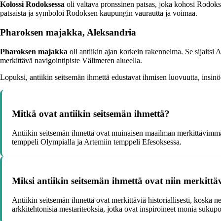
Kolossi Rodoksessa
oli valtava pronssinen patsas, joka kohosi Rodokse
patsaista ja symboloi Rodoksen kaupungin vaurautta ja voimaa.
Pharoksen majakka, Aleksandria
Pharoksen majakka
oli antiikin ajan korkein rakennelma. Se sijaitsi 
merkittävä navigointipiste Välimeren alueella.
Lopuksi, antiikin seitsemän ihmettä edustavat ihmisen luovuutta, insinö
Mitkä ovat antiikin seitsemän ihmettä?
Antiikin seitsemän ihmettä ovat muinaisen maailman merkittävimmät
temppeli Olympialla ja Artemiin temppeli Efesoksessa.
Miksi antiikin seitsemän ihmettä ovat niin merkittävi
Antiikin seitsemän ihmettä ovat merkittäviä historiallisesti, koska
arkkitehtonisia mestariteoksia, jotka ovat inspiroineet monia sukupo