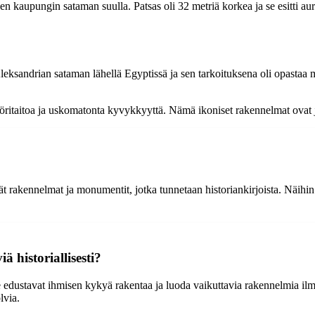
n kaupungin sataman suulla. Patsas oli 32 metriä korkea ja se esitti au
Aleksandrian sataman lähellä Egyptissä ja sen tarkoituksena oli opastaa 
öritaitoa ja uskomatonta kyvykkyyttä. Nämä ikoniset rakennelmat ovat jät
 rakennelmat ja monumentit, jotka tunnetaan historiankirjoista. Näihin
ä historiallisesti?
 ne edustavat ihmisen kykyä rakentaa ja luoda vaikuttavia rakennelmia il
lvia.