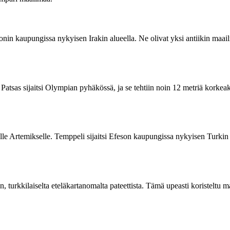
lonin kaupungissa nykyisen Irakin alueella. Ne olivat yksi antiikin maai
atsas sijaitsi Olympian pyhäkössä, ja se tehtiin noin 12 metriä korkeaks
elle Artemikselle. Temppeli sijaitsi Efeson kaupungissa nykyisen Turkin 
turkkilaiselta eteläkartanomalta pateettista. Tämä upeasti koristeltu m