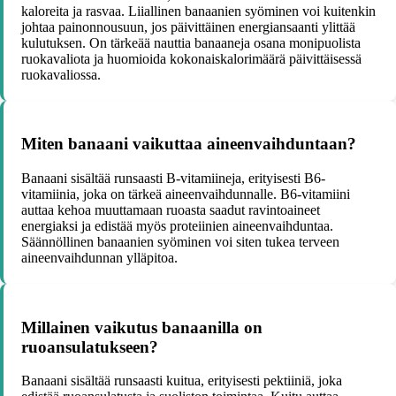
kaloreita ja rasvaa. Liiallinen banaanien syöminen voi kuitenkin
johtaa painonnousuun, jos päivittäinen energiansaanti ylittää
kulutuksen. On tärkeää nauttia banaaneja osana monipuolista
ruokavaliota ja huomioida kokonaiskalorimäärä päivittäisessä
ruokavaliossa.
Miten banaani vaikuttaa aineenvaihduntaan?
Banaani sisältää runsaasti B-vitamiineja, erityisesti B6-
vitamiinia, joka on tärkeä aineenvaihdunnalle. B6-vitamiini
auttaa kehoa muuttamaan ruoasta saadut ravintoaineet
energiaksi ja edistää myös proteiinien aineenvaihduntaa.
Säännöllinen banaanien syöminen voi siten tukea terveen
aineenvaihdunnan ylläpitoa.
Millainen vaikutus banaanilla on
ruoansulatukseen?
Banaani sisältää runsaasti kuitua, erityisesti pektiiniä, joka