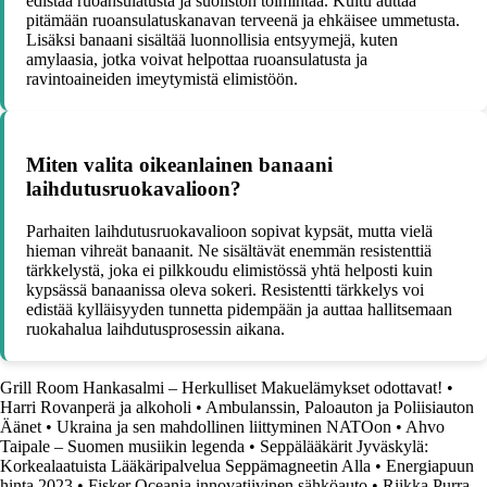
edistää ruoansulatusta ja suoliston toimintaa. Kuitu auttaa
pitämään ruoansulatuskanavan terveenä ja ehkäisee ummetusta.
Lisäksi banaani sisältää luonnollisia entsyymejä, kuten
amylaasia, jotka voivat helpottaa ruoansulatusta ja
ravintoaineiden imeytymistä elimistöön.
Miten valita oikeanlainen banaani
laihdutusruokavalioon?
Parhaiten laihdutusruokavalioon sopivat kypsät, mutta vielä
hieman vihreät banaanit. Ne sisältävät enemmän resistenttiä
tärkkelystä, joka ei pilkkoudu elimistössä yhtä helposti kuin
kypsässä banaanissa oleva sokeri. Resistentti tärkkelys voi
edistää kylläisyyden tunnetta pidempään ja auttaa hallitsemaan
ruokahalua laihdutusprosessin aikana.
Grill Room Hankasalmi – Herkulliset Makuelämykset odottavat!
•
Harri Rovanperä ja alkoholi
•
Ambulanssin, Paloauton ja Poliisiauton
Äänet
•
Ukraina ja sen mahdollinen liittyminen NATOon
•
Ahvo
Taipale – Suomen musiikin legenda
•
Seppälääkärit Jyväskylä:
Korkealaatuista Lääkäripalvelua Seppämagneetin Alla
•
Energiapuun
hinta 2023
•
Fisker Oceania innovatiivinen sähköauto
•
Riikka Purra