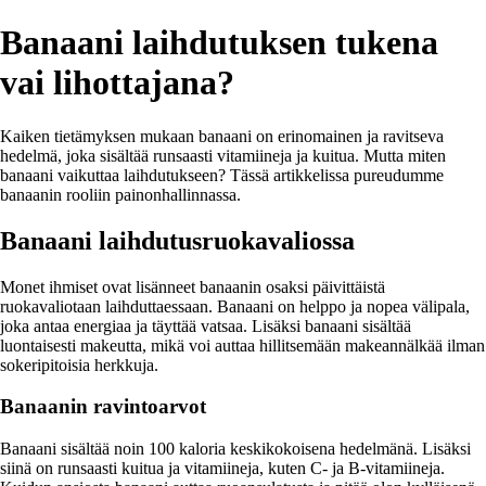
Banaani laihdutuksen tukena
vai lihottajana?
Kaiken tietämyksen mukaan banaani on erinomainen ja ravitseva
hedelmä, joka sisältää runsaasti vitamiineja ja kuitua. Mutta miten
banaani vaikuttaa laihdutukseen? Tässä artikkelissa pureudumme
banaanin rooliin painonhallinnassa.
Banaani laihdutusruokavaliossa
Monet ihmiset ovat lisänneet banaanin osaksi päivittäistä
ruokavaliotaan laihduttaessaan. Banaani on helppo ja nopea välipala,
joka antaa energiaa ja täyttää vatsaa. Lisäksi banaani sisältää
luontaisesti makeutta, mikä voi auttaa hillitsemään makeannälkää ilman
sokeripitoisia herkkuja.
Banaanin ravintoarvot
Banaani sisältää noin 100 kaloria keskikokoisena hedelmänä. Lisäksi
siinä on runsaasti kuitua ja vitamiineja, kuten C- ja B-vitamiineja.