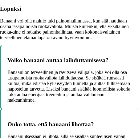
Lopuksi
Banaani voi olla mainio tuki painonhallinnassa, kun sitä nautitaan
osana tasapainoista ruokavaliota. Muista kuitenkin, että yksittäinen
ruoka-aine ei ratkaise painonhallintaa, vaan kokonaisvaltainen
terveellinen elämäntapa on avain hyvinvointiin.
Voiko banaani auttaa laihduttamisessa?
Banaani on terveellinen ja ravitseva välipala, joka voi olla osa
tasapainoista ruokavaliota laihduttaessa. Se sisältää runsaasti
kuitua, mikä edistää kylläisyyden tunnetta ja auttaa hillitsemään
napostelun tarvetta. Lisäksi banaani sisältää luonnollista sokeria,
joka antaa energiaa treeneihin ja auttaa välttämään
makeanhimoa.
Onko totta, että banaani lihottaa?
Banaani itsessään ei lihota, sillä se sisältää suhteellisen vähän