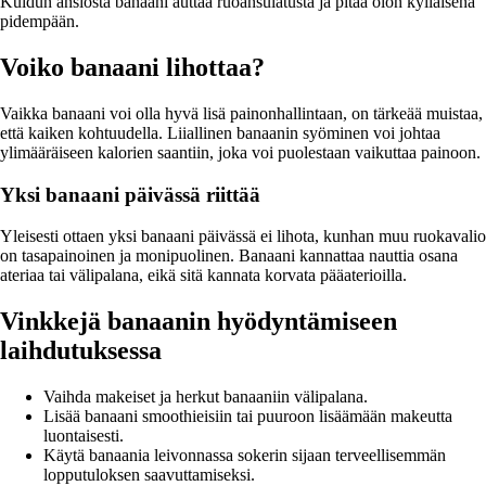
Kuidun ansiosta banaani auttaa ruoansulatusta ja pitää olon kylläisenä
pidempään.
Voiko banaani lihottaa?
Vaikka banaani voi olla hyvä lisä painonhallintaan, on tärkeää muistaa,
että kaiken kohtuudella. Liiallinen banaanin syöminen voi johtaa
ylimääräiseen kalorien saantiin, joka voi puolestaan vaikuttaa painoon.
Yksi banaani päivässä riittää
Yleisesti ottaen yksi banaani päivässä ei lihota, kunhan muu ruokavalio
on tasapainoinen ja monipuolinen. Banaani kannattaa nauttia osana
ateriaa tai välipalana, eikä sitä kannata korvata pääaterioilla.
Vinkkejä banaanin hyödyntämiseen
laihdutuksessa
Vaihda makeiset ja herkut banaaniin välipalana.
Lisää banaani smoothieisiin tai puuroon lisäämään makeutta
luontaisesti.
Käytä banaania leivonnassa sokerin sijaan terveellisemmän
lopputuloksen saavuttamiseksi.