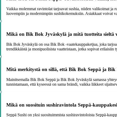
Vaikka molemmat ravintolat tarjoavat sushia, niiden valikoimat ja r
luovempiin ja modernimpiin sushikokemuksiin. Asiakkaat voivat vali
Mikä on Bik Bok Jyväskylä ja mitä tuotteita sieltä 
Bik Bok Jyväskylä on osa Bik Bok -vaatekauppaketjua, joka tarjoaa mu
trendikkäistä ja monipuolisista vaatteistaan, jotka sopivat erilaisiin ty
Mitä merkitystä on sillä, että Bik Bok Seppä ja B
Mainitsemalla Bik Bok Seppä ja Bik Bok Jyväskylä samassa yhteydess
tunnistamaan, että kyseessä on sama brändi, vaikka liikkeet sijaits
Mikä on suosituin sushiravintola Seppä-kauppakesk
Seppä Sushi on yksi suosituimmista sushiravintoloista Seppä-kauppake