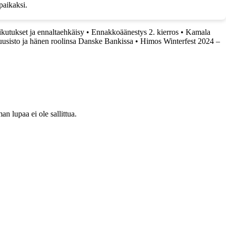
paikaksi.
aikutukset ja ennaltaehkäisy
•
Ennakkoäänestys 2. kierros
•
Kamala
sisto ja hänen roolinsa Danske Bankissa
•
Himos Winterfest 2024 –
 lupaa ei ole sallittua.