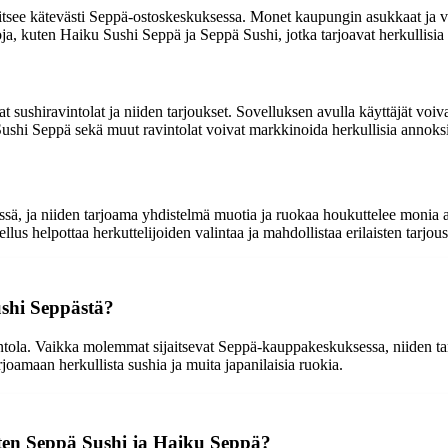
tsee kätevästi Seppä-ostoskeskuksessa. Monet kaupungin asukkaat ja vie
a, kuten Haiku Sushi Seppä ja Seppä Sushi, jotka tarjoavat herkullisia vai
sushiravintolat ja niiden tarjoukset. Sovelluksen avulla käyttäjät voiva
ushi Seppä sekä muut ravintolat voivat markkinoida herkullisia annoksia
ä, ja niiden tarjoama yhdistelmä muotia ja ruokaa houkuttelee monia as
ellus helpottaa herkuttelijoiden valintaa ja mahdollistaa erilaisten tarj
shi Seppästä?
la. Vaikka molemmat sijaitsevat Seppä-kauppakeskuksessa, niiden tarjoa
joamaan herkullista sushia ja muita japanilaisia ruokia.
uten Seppä Sushi ja Haiku Seppä?