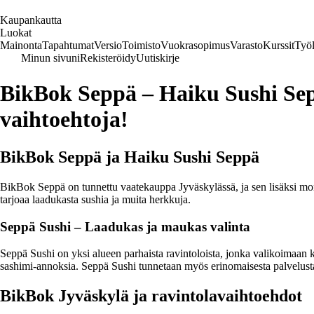
K
aupankautta
Luokat
Mainonta
Tapahtumat
Versio
Toimisto
Vuokrasopimus
Varasto
Kurssit
Työl
Minun sivuni
Rekisteröidy
Uutiskirje
BikBok Seppä – Haiku Sushi Sepp
vaihtoehtoja!
BikBok Seppä ja Haiku Sushi Seppä
BikBok Seppä on tunnettu vaatekauppa Jyväskylässä, ja sen lisäksi mone
tarjoaa laadukasta sushia ja muita herkkuja.
Seppä Sushi – Laadukas ja maukas valinta
Seppä Sushi on yksi alueen parhaista ravintoloista, jonka valikoimaan ku
sashimi-annoksia. Seppä Sushi tunnetaan myös erinomaisesta palvelustaa
BikBok Jyväskylä ja ravintolavaihtoehdot