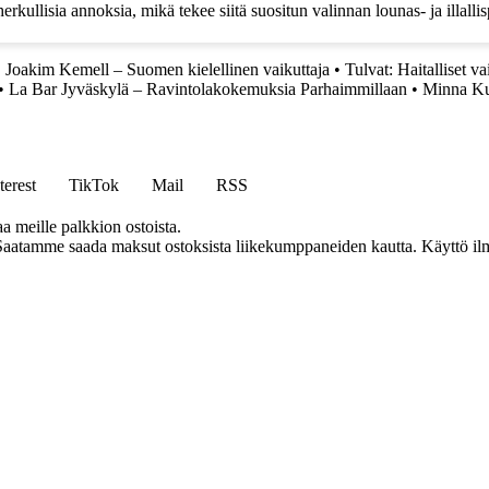
kullisia annoksia, mikä tekee siitä suositun valinnan lounas- ja illallis
•
Joakim Kemell – Suomen kielellinen vaikuttaja
•
Tulvat: Haitalliset v
•
La Bar Jyväskylä – Ravintolakokemuksia Parhaimmillaan
•
Minna Kuu
terest
TikTok
Mail
RSS
aa meille palkkion ostoista.
Saatamme saada maksut ostoksista liikekumppaneiden kautta. Käyttö ilman