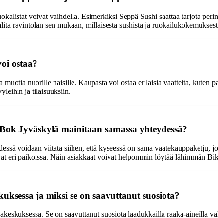
uokalistat voivat vaihdella. Esimerkiksi Seppä Sushi saattaa tarjota per
ta ravintolan sen mukaan, millaisesta sushista ja ruokailukokemuksesta
voi ostaa?
otia nuorille naisille. Kaupasta voi ostaa erilaisia vaatteita, kuten p
yleihin ja tilaisuuksiin.
ik Bok Jyväskylä mainitaan samassa yhteydessä?
ä voidaan viitata siihen, että kyseessä on sama vaatekauppaketju, joll
evat eri paikoissa. Näin asiakkaat voivat helpommin löytää lähimmän Bik 
uksessa ja miksi se on saavuttanut suosiota?
skuksessa. Se on saavuttanut suosiota laadukkailla raaka-aineilla valmis