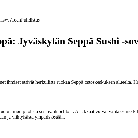
lisyys
Tech
Puhdistus
ä: Jyväskylän Seppä Sushi -sovel
t ihmiset etsivät herkullista ruokaa Seppä-ostoskeskuksen alueelta. Hai
uluu monipuolisia sushivaihtoehtoja. Asiakkaat voivat valita esimerkiksi
n ja viihtyisästä ympäristöstään.