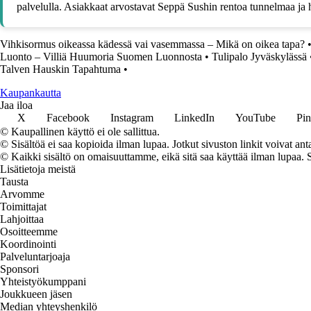
palvelulla. Asiakkaat arvostavat Seppä Sushin rentoa tunnelmaa ja her
Vihkisormus oikeassa kädessä vai vasemmassa – Mikä on oikea tapa?
Luonto – Villiä Huumoria Suomen Luonnosta
•
Tulipalo Jyväskylässä
Talven Hauskin Tapahtuma
•
K
aupankautta
Jaa iloa
X
Facebook
Instagram
LinkedIn
YouTube
Pin
© Kaupallinen käyttö ei ole sallittua.
© Sisältöä ei saa kopioida ilman lupaa. Jotkut sivuston linkit voivat ant
© Kaikki sisältö on omaisuuttamme, eikä sitä saa käyttää ilman lupaa. 
Lisätietoja meistä
Tausta
Arvomme
Toimittajat
Lahjoittaa
Osoitteemme
Koordinointi
Palveluntarjoaja
Sponsori
Yhteistyökumppani
Joukkueen jäsen
Median yhteyshenkilö