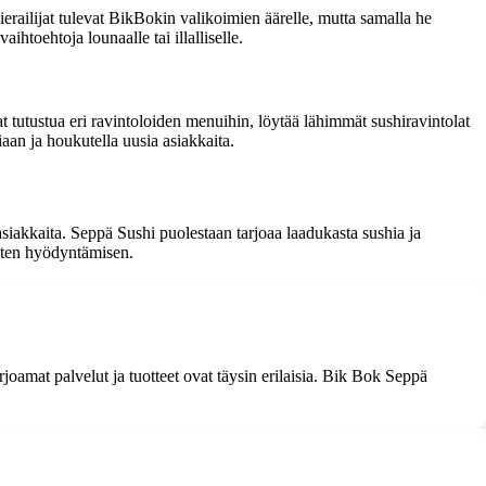
railijat tulevat BikBokin valikoimien äärelle, mutta samalla he
htoehtoja lounaalle tai illalliselle.
t tutustua eri ravintoloiden menuihin, löytää lähimmät sushiravintolat
an ja houkutella uusia asiakkaita.
iakkaita. Seppä Sushi puolestaan tarjoaa laadukasta sushia ja
ousten hyödyntämisen.
mat palvelut ja tuotteet ovat täysin erilaisia. Bik Bok Seppä