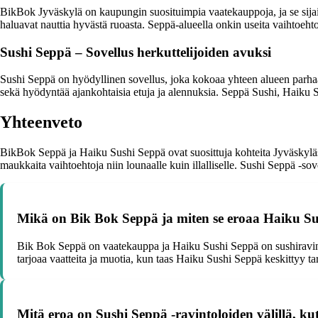
BikBok Jyväskylä on kaupungin suosituimpia vaatekauppoja, ja se sijai
haluavat nauttia hyvästä ruoasta. Seppä-alueella onkin useita vaihtoehtoj
Sushi Seppä – Sovellus herkuttelijoiden avuksi
Sushi Seppä on hyödyllinen sovellus, joka kokoaa yhteen alueen parhaat 
sekä hyödyntää ajankohtaisia etuja ja alennuksia. Seppä Sushi, Haiku S
Yhteenveto
BikBok Seppä ja Haiku Sushi Seppä ovat suosittuja kohteita Jyväskyläss
maukkaita vaihtoehtoja niin lounaalle kuin illalliselle. Sushi Seppä -sov
Mikä on Bik Bok Seppä ja miten se eroaa Haiku Su
Bik Bok Seppä on vaatekauppa ja Haiku Sushi Seppä on sushiravinto
tarjoaa vaatteita ja muotia, kun taas Haiku Sushi Seppä keskittyy tar
Mitä eroa on Sushi Seppä -ravintoloiden välillä, k