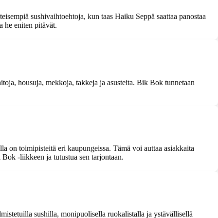
inteisempiä sushivaihtoehtoja, kun taas Haiku Seppä saattaa panostaa
 he eniten pitävät.
aitoja, housuja, mekkoja, takkeja ja asusteita. Bik Bok tunnetaan
a on toimipisteitä eri kaupungeissa. Tämä voi auttaa asiakkaita
Bok -liikkeen ja tutustua sen tarjontaan.
tetuilla sushilla, monipuolisella ruokalistalla ja ystävällisellä