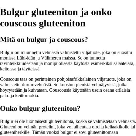
Bulgur gluteeniton ja onko
couscous gluteeniton
Mitä on bulgur ja couscous?
Bulgur on muunnettu vehnästä valmistettu viljatuote, joka on suosittu
monissa Lähi-idän ja Välimeren maissa. Se on tunnettu
ravinteikkuudestaan ja monipuolisesta käytöstä esimerkiksi salaateissa,
keitoissa ja täytteissä.
Couscous taas on perinteinen pohjoisafrikkalainen viljatuote, joka on
valmistettu durumvehnästä. Se koostuu pienistä vehnäjyvistä, jotka
höyrytetään ja kuivataan. Couscousia käytetään usein osana erilaisia
pata- ja keittoruokia.
Onko bulgur gluteeniton?
Bulgur ei ole luontaisesti gluteenitonta, koska se valmistetaan vehnästä.
Gluteeni on vehnän proteiini, joka voi aiheuttaa oireita keliaakikolle tai
gluteeniherkille. Tämän vuoksi bulgur ei sovi gluteenittomaan