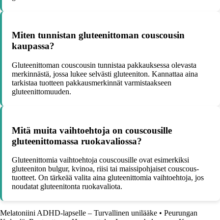
Miten tunnistan gluteenittoman couscousin
kaupassa?
Gluteenittoman couscousin tunnistaa pakkauksessa olevasta
merkinnästä, jossa lukee selvästi gluteeniton. Kannattaa aina
tarkistaa tuotteen pakkausmerkinnät varmistaakseen
gluteenittomuuden.
Mitä muita vaihtoehtoja on couscousille
gluteenittomassa ruokavaliossa?
Gluteenittomia vaihtoehtoja couscousille ovat esimerkiksi
gluteeniton bulgur, kvinoa, riisi tai maissipohjaiset couscous-
tuotteet. On tärkeää valita aina gluteenittomia vaihtoehtoja, jos
noudatat gluteenitonta ruokavaliota.
Melatoniini ADHD-lapselle – Turvallinen unilääke
•
Peurungan