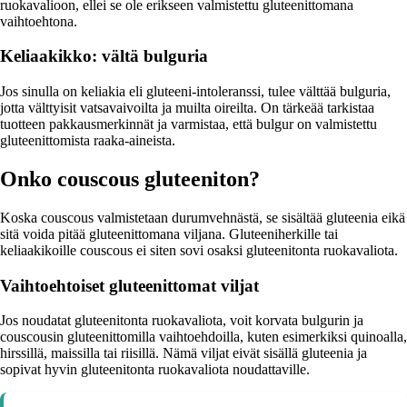
ruokavalioon, ellei se ole erikseen valmistettu gluteenittomana
vaihtoehtona.
Keliaakikko: vältä bulguria
Jos sinulla on keliakia eli gluteeni-intoleranssi, tulee välttää bulguria,
jotta välttyisit vatsavaivoilta ja muilta oireilta. On tärkeää tarkistaa
tuotteen pakkausmerkinnät ja varmistaa, että bulgur on valmistettu
gluteenittomista raaka-aineista.
Onko couscous gluteeniton?
Koska couscous valmistetaan durumvehnästä, se sisältää gluteenia eikä
sitä voida pitää gluteenittomana viljana. Gluteeniherkille tai
keliaakikoille couscous ei siten sovi osaksi gluteenitonta ruokavaliota.
Vaihtoehtoiset gluteenittomat viljat
Jos noudatat gluteenitonta ruokavaliota, voit korvata bulgurin ja
couscousin gluteenittomilla vaihtoehdoilla, kuten esimerkiksi quinoalla,
hirssillä, maissilla tai riisillä. Nämä viljat eivät sisällä gluteenia ja
sopivat hyvin gluteenitonta ruokavaliota noudattaville.