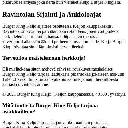
pikaruokaelämystä joka kerta kun vierailet Keljo Burger Kingissä.
Ravintolan Sijainti ja Aukioloajat
Burger King Keljo sijaitsee osoitteessa Keljon kauppakeskus.
Ravintola on avoinna päivittäin aamusta iltaan, joten voit poiketa
herkuttelemaan milloin tahansa. Olitpa sitten menossa
kaveriporukalla syömään tai perheen kanssa lounaalle, Keljo Burger
King toivottaa sinut lämpimästi tervetulleeksi.
Tervetuloa maistelemaan herkkuja!
Oli mielitekona sitten mehevä pihvi tai rouskuvat ranskalaiset,
Burger King Keljo tarjoaa laadukasta pikaruokaa jokaiseen makuun.
Tule rohkeasti tutustumaan valikoimaamme ja nauti herkullisesta
ateriasta ravintolassamme!
© 2021 Burger King Keljo | Keljon kauppakeskus, 40100 Jyväskylä
Mitä tuotteita Burger King Keljo tarjoaa
asiakkailleen?
Burger King Keljo tarjoaa laajan valikoiman hampurilaisia,
ranskalaisia, virvoitusjuomia sekä muita pikaruokatuotteita.