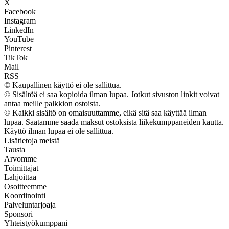
X
Facebook
Instagram
LinkedIn
YouTube
Pinterest
TikTok
Mail
RSS
© Kaupallinen käyttö ei ole sallittua.
© Sisältöä ei saa kopioida ilman lupaa. Jotkut sivuston linkit voivat
antaa meille palkkion ostoista.
© Kaikki sisältö on omaisuuttamme, eikä sitä saa käyttää ilman
lupaa. Saatamme saada maksut ostoksista liikekumppaneiden kautta.
Käyttö ilman lupaa ei ole sallittua.
Lisätietoja meistä
Tausta
Arvomme
Toimittajat
Lahjoittaa
Osoitteemme
Koordinointi
Palveluntarjoaja
Sponsori
Yhteistyökumppani