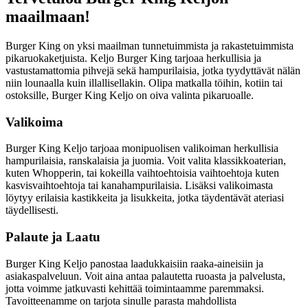
maailmaan!
Burger King on yksi maailman tunnetuimmista ja rakastetuimmista
pikaruokaketjuista. Keljo Burger King tarjoaa herkullisia ja
vastustamattomia pihvejä sekä hampurilaisia, jotka tyydyttävät nälän
niin lounaalla kuin illallisellakin. Olipa matkalla töihin, kotiin tai
ostoksille, Burger King Keljo on oiva valinta pikaruoalle.
Valikoima
Burger King Keljo tarjoaa monipuolisen valikoiman herkullisia
hampurilaisia, ranskalaisia ja juomia. Voit valita klassikkoaterian,
kuten Whopperin, tai kokeilla vaihtoehtoisia vaihtoehtoja kuten
kasvisvaihtoehtoja tai kanahampurilaisia. Lisäksi valikoimasta
löytyy erilaisia kastikkeita ja lisukkeita, jotka täydentävät ateriasi
täydellisesti.
Palaute ja Laatu
Burger King Keljo panostaa laadukkaisiin raaka-aineisiin ja
asiakaspalveluun. Voit aina antaa palautetta ruoasta ja palvelusta,
jotta voimme jatkuvasti kehittää toimintaamme paremmaksi.
Tavoitteenamme on tarjota sinulle parasta mahdollista