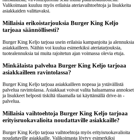
Valikoimaan kuuluu myös erilaisia ateriavaihtoehtoja ja lisukkeita
asiakkaiden valittavaksi.
Millaisia erikoistarjouksia Burger King Keljo
tarjoaa säännöllisesti?
Burger King Keljo tarjoaa usein erilaisia kampanjoita ja alennuksia
asiakkailleen. Näihin voi kuulua esimerkiksi ateriatarjouksia,
tuotealennuksia tai muita rajoitetun ajan voimassa olevia etuja.
Minkälaista palvelua Burger King Keljo tarjoaa
asiakkailleen ravintolassa?
Burger King Keljo tarjoaa asiakkailleen nopeaa ja ystävällistä
palvelua ravintolassa. Asiakkaat voivat valita haluamansa annokset
ja lisukkeet helposti tiskiltä tilaamalla tai käyttämällä drive-in -
palvelua.
Millaisia vaihtoehtoja Burger King Keljo tarjoaa
erityisruokavalioita noudattaville asiakkaille?
Burger King Keljo tarjoaa vaihtoehtoja myös erityisruokavalioita
noudattaville asiakkaille. Valikoimasta löytyy esimerkiksi