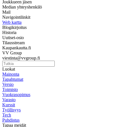
Joukkueen jäsen
Median yhteyshenkilö
Mail
Navigointilinkit
Web kartta
Blogikirjoitus
Historia
Uutiset-osio
Tilausstream
Kaupankautta.fi
VV Group
viestinta@vvgroup.fi
Luokat
Mainonta
Tapahtumat
Versio
Toimisto
Vuokrasopimus
Varasto
Kurssit
Työllisyys
Tech
Puhdistus
Tapaa meidät