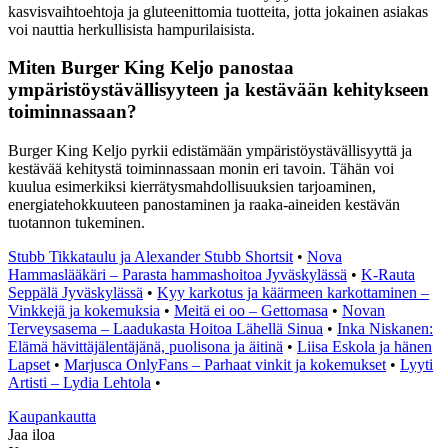
kasvisvaihtoehtoja ja gluteenittomia tuotteita, jotta jokainen asiakas
voi nauttia herkullisista hampurilaisista.
Miten Burger King Keljo panostaa
ympäristöystävällisyyteen ja kestävään kehitykseen
toiminnassaan?
Burger King Keljo pyrkii edistämään ympäristöystävällisyyttä ja
kestävää kehitystä toiminnassaan monin eri tavoin. Tähän voi
kuulua esimerkiksi kierrätysmahdollisuuksien tarjoaminen,
energiatehokkuuteen panostaminen ja raaka-aineiden kestävän
tuotannon tukeminen.
Stubb Tikkataulu ja Alexander Stubb Shortsit
•
Nova
Hammaslääkäri – Parasta hammashoitoa Jyväskylässä
•
K-Rauta
Seppälä Jyväskylässä
•
Kyy karkotus ja käärmeen karkottaminen –
Vinkkejä ja kokemuksia
•
Meitä ei oo – Gettomasa
•
Novan
Terveysasema – Laadukasta Hoitoa Lähellä Sinua
•
Inka Niskanen:
Elämä hävittäjälentäjänä, puolisona ja äitinä
•
Liisa Eskola ja hänen
Lapset
•
Marjusca OnlyFans – Parhaat vinkit ja kokemukset
•
Lyyti
Artisti – Lydia Lehtola
•
K
aupankautta
Jaa iloa