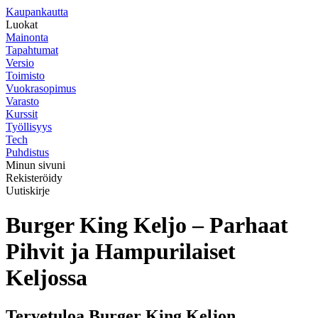
K
aupankautta
Luokat
Mainonta
Tapahtumat
Versio
Toimisto
Vuokrasopimus
Varasto
Kurssit
Työllisyys
Tech
Puhdistus
Minun sivuni
Rekisteröidy
Uutiskirje
Burger King Keljo – Parhaat
Pihvit ja Hampurilaiset
Keljossa
Tervetuloa Burger King Keljon