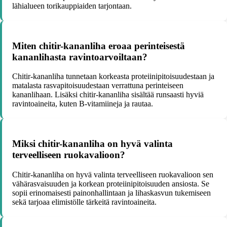
lähialueen torikauppiaiden tarjontaan.
Miten chitir-kananliha eroaa perinteisestä
kananlihasta ravintoarvoiltaan?
Chitir-kananliha tunnetaan korkeasta proteiinipitoisuudestaan ja
matalasta rasvapitoisuudestaan verrattuna perinteiseen
kananlihaan. Lisäksi chitir-kananliha sisältää runsaasti hyviä
ravintoaineita, kuten B-vitamiineja ja rautaa.
Miksi chitir-kananliha on hyvä valinta
terveelliseen ruokavalioon?
Chitir-kananliha on hyvä valinta terveelliseen ruokavalioon sen
vähärasvaisuuden ja korkean proteiinipitoisuuden ansiosta. Se
sopii erinomaisesti painonhallintaan ja lihaskasvun tukemiseen
sekä tarjoaa elimistölle tärkeitä ravintoaineita.