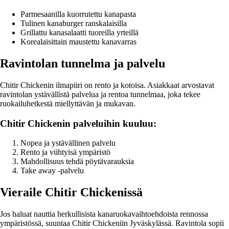
Parmesaanilla kuorrutettu kanapasta
Tulinen kanaburger ranskalaisilla
Grillattu kanasalaatti tuoreilla yrteillä
Korealaisittain maustettu kanavarras
Ravintolan tunnelma ja palvelu
Chitir Chickenin ilmapiiri on rento ja kotoisa. Asiakkaat arvostavat
ravintolan ystävällistä palvelua ja rentoa tunnelmaa, joka tekee
ruokailuhetkestä miellyttävän ja mukavan.
Chitir Chickenin palveluihin kuuluu:
Nopea ja ystävällinen palvelu
Rento ja viihtyisä ympäristö
Mahdollisuus tehdä pöytävarauksia
Take away -palvelu
Vieraile Chitir Chickenissä
Jos haluat nauttia herkullisista kanaruokavaihtoehdoista rennossa
ympäristössä, suuntaa Chitir Chickeniin Jyväskylässä. Ravintola sopii