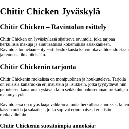
Chitir Chicken Jyväskylä
Chitir Chicken – Ravintolan esittely
Chitir Chicken on Jyväskylässä sijaitseva ravintola, joka tarjoaa
herkullisia makuja ja ainutlaatuisia kokemuksia asiakkailleen.
Ravintola tunnetaan erityisesti laadukkaista kanaruokavaihtoehdoistaan
ja rennosta ilmapiiristään.
Chitir Chickenin tarjonta
Chitir Chickenin ruokalista on monipuolinen ja houkutteleva. Tarjolla
on erilaisia kanaruokia eri maustein ja lisukkein, jotka tyydyttävät niin
perinteisen kanaruuan ystävän kuin seikkailunhaluisemman ruokailijan
makunystyrät.
Ravintolassa on myös laaja valikoima muita herkullisia annoksia, kuten
kasvisruokia ja salaatteja, jotka sopivat erinomaisesti erilaisiin
ruokavalioihin.
Chitir Chickenin suosituimpia annoksia: