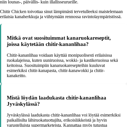
niin lounas-, päivällis- kuin illallisseurueille.
Chitir Chicken toivottaa sinut lämpimästi tervetulleeksi maistelemaan
erilaisia kanaherkkuja ja viihtymään rennossa ravintolaympäristössä.
Mitkä ovat suosituimmat kanaruokareseptit,
joissa käytetään chitir-kananlihaa?
Chitir-kananlihaa voidaan käyttää monipuolisesti erilaisissa
ruokalajeissa, kuten uuniruoissa, wokki- ja kastikeruoissa sekä
keitoissa. Suosituimpiin kanaruokaresepteihin kuuluvat
esimerkiksi chitir-kanapasta, chitir-kanawokki ja chitir-
kanakeitto.
Mistä löydän laadukasta chitir-kananlihaa
Jyväskylässä?
Jyväskylässä laadukasta chitir-kananlihaa voi löytää esimerkiksi
paikallisilta lähiruokatuottajilta, erikoisliikkeistä ja hyvin
varustelluista supermarketeista. Kannattaa myös tutustua