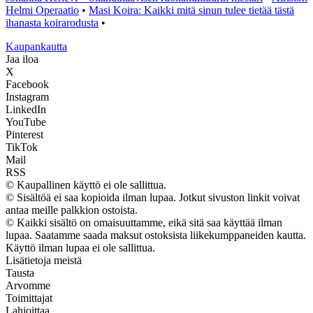
Helmi Operaatio
•
Masi Koira: Kaikki mitä sinun tulee tietää tästä
ihanasta koirarodusta
•
K
aupankautta
Jaa iloa
X
Facebook
Instagram
LinkedIn
YouTube
Pinterest
TikTok
Mail
RSS
© Kaupallinen käyttö ei ole sallittua.
© Sisältöä ei saa kopioida ilman lupaa. Jotkut sivuston linkit voivat
antaa meille palkkion ostoista.
© Kaikki sisältö on omaisuuttamme, eikä sitä saa käyttää ilman
lupaa. Saatamme saada maksut ostoksista liikekumppaneiden kautta.
Käyttö ilman lupaa ei ole sallittua.
Lisätietoja meistä
Tausta
Arvomme
Toimittajat
Lahjoittaa