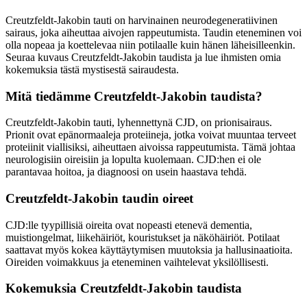
Creutzfeldt-Jakobin tauti on harvinainen neurodegeneratiivinen
sairaus, joka aiheuttaa aivojen rappeutumista. Taudin eteneminen voi
olla nopeaa ja koettelevaa niin potilaalle kuin hänen läheisilleenkin.
Seuraa kuvaus Creutzfeldt-Jakobin taudista ja lue ihmisten omia
kokemuksia tästä mystisestä sairaudesta.
Mitä tiedämme Creutzfeldt-Jakobin taudista?
Creutzfeldt-Jakobin tauti, lyhennettynä CJD, on prionisairaus.
Prionit ovat epänormaaleja proteiineja, jotka voivat muuntaa terveet
proteiinit viallisiksi, aiheuttaen aivoissa rappeutumista. Tämä johtaa
neurologisiin oireisiin ja lopulta kuolemaan. CJD:hen ei ole
parantavaa hoitoa, ja diagnoosi on usein haastava tehdä.
Creutzfeldt-Jakobin taudin oireet
CJD:lle tyypillisiä oireita ovat nopeasti etenevä dementia,
muistiongelmat, liikehäiriöt, kouristukset ja näköhäiriöt. Potilaat
saattavat myös kokea käyttäytymisen muutoksia ja hallusinaatioita.
Oireiden voimakkuus ja eteneminen vaihtelevat yksilöllisesti.
Kokemuksia Creutzfeldt-Jakobin taudista