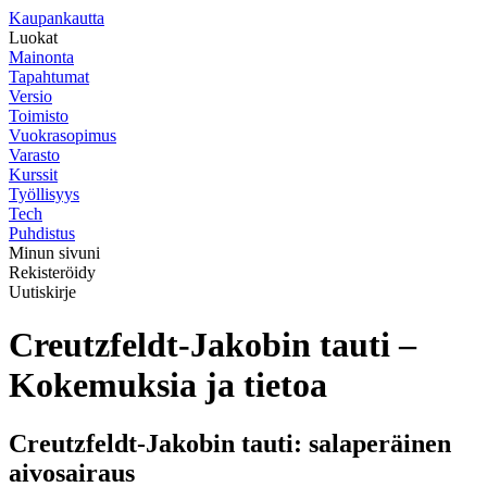
K
aupankautta
Luokat
Mainonta
Tapahtumat
Versio
Toimisto
Vuokrasopimus
Varasto
Kurssit
Työllisyys
Tech
Puhdistus
Minun sivuni
Rekisteröidy
Uutiskirje
Creutzfeldt-Jakobin tauti –
Kokemuksia ja tietoa
Creutzfeldt-Jakobin tauti: salaperäinen
aivosairaus