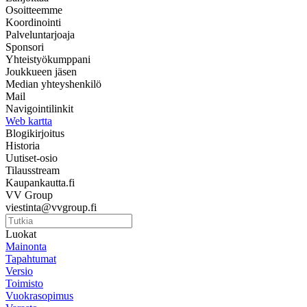
Osoitteemme
Koordinointi
Palveluntarjoaja
Sponsori
Yhteistyökumppani
Joukkueen jäsen
Median yhteyshenkilö
Mail
Navigointilinkit
Web kartta
Blogikirjoitus
Historia
Uutiset-osio
Tilausstream
Kaupankautta.fi
VV Group
viestinta@vvgroup.fi
Luokat
Mainonta
Tapahtumat
Versio
Toimisto
Vuokrasopimus