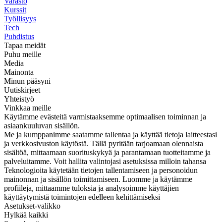
Varasto
Kurssit
Työllisyys
Tech
Puhdistus
Tapaa meidät
Puhu meille
Media
Mainonta
Minun pääsyni
Uutiskirjeet
Yhteistyö
Vinkkaa meille
Käytämme evästeitä varmistaaksemme optimaalisen toiminnan ja
asiaankuuluvan sisällön.
Me ja kumppanimme saatamme tallentaa ja käyttää tietoja laitteestasi
ja verkkosivuston käytöstä. Tällä pyritään tarjoamaan olennaista
sisältöä, mittaamaan suorituskykyä ja parantamaan tuotteitamme ja
palveluitamme. Voit hallita valintojasi asetuksissa milloin tahansa
Teknologioita käytetään tietojen tallentamiseen ja personoidun
mainonnan ja sisällön toimittamiseen. Luomme ja käytämme
profiileja, mittaamme tuloksia ja analysoimme käyttäjien
käyttäytymistä toimintojen edelleen kehittämiseksi
Asetukset-valikko
Hylkää kaikki