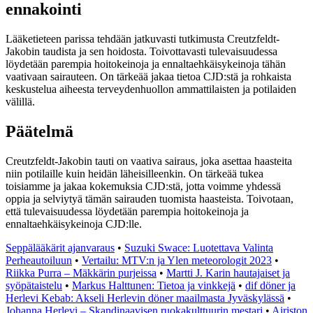
ennakointi
Lääketieteen parissa tehdään jatkuvasti tutkimusta Creutzfeldt-
Jakobin taudista ja sen hoidosta. Toivottavasti tulevaisuudessa
löydetään parempia hoitokeinoja ja ennaltaehkäisykeinoja tähän
vaativaan sairauteen. On tärkeää jakaa tietoa CJD:stä ja rohkaista
keskustelua aiheesta terveydenhuollon ammattilaisten ja potilaiden
välillä.
Päätelmä
Creutzfeldt-Jakobin tauti on vaativa sairaus, joka asettaa haasteita
niin potilaille kuin heidän läheisilleenkin. On tärkeää tukea
toisiamme ja jakaa kokemuksia CJD:stä, jotta voimme yhdessä
oppia ja selviytyä tämän sairauden tuomista haasteista. Toivotaan,
että tulevaisuudessa löydetään parempia hoitokeinoja ja
ennaltaehkäisykeinoja CJD:lle.
Seppälääkärit ajanvaraus
•
Suzuki Swace: Luotettava Valinta
Perheautoiluun
•
Vertailu: MTV:n ja Ylen meteorologit 2023
•
Riikka Purra – Mäkkärin purjeissa
•
Martti J. Karin hautajaiset ja
syöpätaistelu
•
Markus Halttunen: Tietoa ja vinkkejä
•
dif döner ja
Herlevi Kebab: Akseli Herlevin döner maailmasta Jyväskylässä
•
Johanna Herlevi – Skandinaavisen ruokakulttuurin mestari
•
Airiston