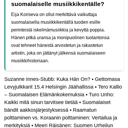
suomalaiselle musiikkikentälle?
Eija Koriseva on ollut merkittävä vaikuttaja
suomalaisella musiikkikentällä tuoden esille
perinteistä iskelmämusiikkia ja kevyttä poppia.
Hänen pitkä uransa ja monipuolinen tuotantonsa
ovat tehneet hänestä arvostetun ja rakastetun
artistin, joka on jättänyt jälkensä suomalaiseen
musiikkihistoriaan.
Suzanne Innes-Stubb: Kuka Hän On?
•
Gettomasa
Levyjulkkarit 15.4 Helsingin Jäähallissa
•
Tero Kallio
– Suomalaisen Elämänkokemuksia
•
Turo Unho:
Kaikki mitä sinun tarvitsee tietää
•
Suomalaiset
bändit aakkosjärjestyksessä
•
Raamatun
polttaminen vs. Koraanin polttaminen: Vertailua ja
merkityksiä
•
Meeri Räisänen: Suomen Urheilun