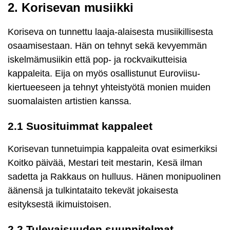
2. Korisevan musiikki
Koriseva on tunnettu laaja-alaisesta musiikillisesta
osaamisestaan. Hän on tehnyt sekä kevyemmän
iskelmämusiikin että pop- ja rockvaikutteisia
kappaleita. Eija on myös osallistunut Euroviisu-
kiertueeseen ja tehnyt yhteistyötä monien muiden
suomalaisten artistien kanssa.
2.1 Suosituimmat kappaleet
Korisevan tunnetuimpia kappaleita ovat esimerkiksi
Koitko päivää, Mestari teit mestarin, Kesä ilman
sadetta ja Rakkaus on hulluus. Hänen monipuolinen
äänensä ja tulkintataito tekevät jokaisesta
esityksestä ikimuistoisen.
2.2 Tulevaisuuden suunnitelmat