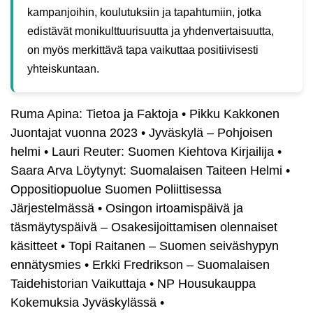
kampanjoihin, koulutuksiin ja tapahtumiin, jotka
edistävät monikulttuurisuutta ja yhdenvertaisuutta,
on myös merkittävä tapa vaikuttaa positiivisesti
yhteiskuntaan.
Ruma Apina: Tietoa ja Faktoja
•
Pikku Kakkonen
Juontajat vuonna 2023
•
Jyväskylä – Pohjoisen
helmi
•
Lauri Reuter: Suomen Kiehtova Kirjailija
•
Saara Arva Löytynyt: Suomalaisen Taiteen Helmi
•
Oppositiopuolue Suomen Poliittisessa
Järjestelmässä
•
Osingon irtoamispäivä ja
täsmäytyspäivä – Osakesijoittamisen olennaiset
käsitteet
•
Topi Raitanen – Suomen seiväshypyn
ennätysmies
•
Erkki Fredrikson – Suomalaisen
Taidehistorian Vaikuttaja
•
NP Housukauppa
Kokemuksia Jyväskylässä
•