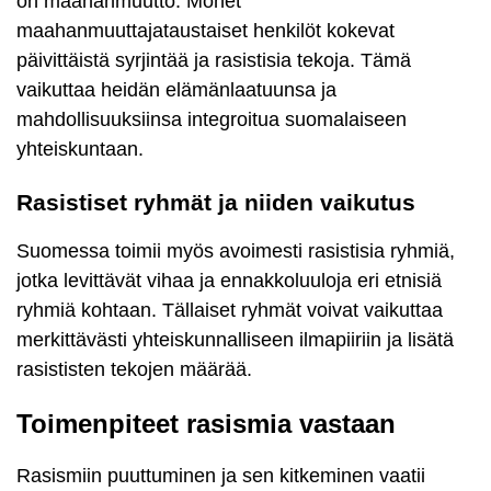
on maahanmuutto. Monet
maahanmuuttajataustaiset henkilöt kokevat
päivittäistä syrjintää ja rasistisia tekoja. Tämä
vaikuttaa heidän elämänlaatuunsa ja
mahdollisuuksiinsa integroitua suomalaiseen
yhteiskuntaan.
Rasistiset ryhmät ja niiden vaikutus
Suomessa toimii myös avoimesti rasistisia ryhmiä,
jotka levittävät vihaa ja ennakkoluuloja eri etnisiä
ryhmiä kohtaan. Tällaiset ryhmät voivat vaikuttaa
merkittävästi yhteiskunnalliseen ilmapiiriin ja lisätä
rasististen tekojen määrää.
Toimenpiteet rasismia vastaan
Rasismiin puuttuminen ja sen kitkeminen vaatii