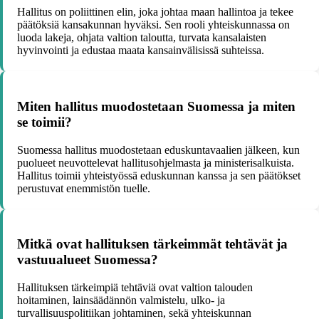
Hallitus on poliittinen elin, joka johtaa maan hallintoa ja tekee
päätöksiä kansakunnan hyväksi. Sen rooli yhteiskunnassa on
luoda lakeja, ohjata valtion taloutta, turvata kansalaisten
hyvinvointi ja edustaa maata kansainvälisissä suhteissa.
Miten hallitus muodostetaan Suomessa ja miten
se toimii?
Suomessa hallitus muodostetaan eduskuntavaalien jälkeen, kun
puolueet neuvottelevat hallitusohjelmasta ja ministerisalkuista.
Hallitus toimii yhteistyössä eduskunnan kanssa ja sen päätökset
perustuvat enemmistön tuelle.
Mitkä ovat hallituksen tärkeimmät tehtävät ja
vastuualueet Suomessa?
Hallituksen tärkeimpiä tehtäviä ovat valtion talouden
hoitaminen, lainsäädännön valmistelu, ulko- ja
turvallisuuspolitiikan johtaminen, sekä yhteiskunnan