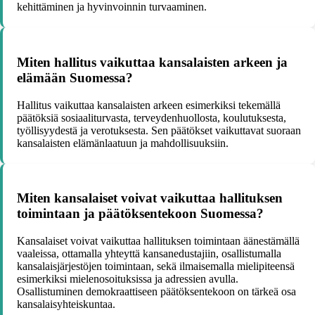
kehittäminen ja hyvinvoinnin turvaaminen.
Miten hallitus vaikuttaa kansalaisten arkeen ja
elämään Suomessa?
Hallitus vaikuttaa kansalaisten arkeen esimerkiksi tekemällä
päätöksiä sosiaaliturvasta, terveydenhuollosta, koulutuksesta,
työllisyydestä ja verotuksesta. Sen päätökset vaikuttavat suoraan
kansalaisten elämänlaatuun ja mahdollisuuksiin.
Miten kansalaiset voivat vaikuttaa hallituksen
toimintaan ja päätöksentekoon Suomessa?
Kansalaiset voivat vaikuttaa hallituksen toimintaan äänestämällä
vaaleissa, ottamalla yhteyttä kansanedustajiin, osallistumalla
kansalaisjärjestöjen toimintaan, sekä ilmaisemalla mielipiteensä
esimerkiksi mielenosoituksissa ja adressien avulla.
Osallistuminen demokraattiseen päätöksentekoon on tärkeä osa
kansalaisyhteiskuntaa.