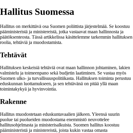
Hallitus Suomessa
Hallitus on merkittävä osa Suomen poliittista järjestelmää. Se koostuu
pääministeristä ja ministereistä, jotka vastaavat maan hallinnosta ja
päätöksenteosta. Tässä artikkelissa käsittelemme tarkemmin hallituksen
roolia, tehtäviä ja muodostamista.
Tehtävät
Hallituksen keskeisiä tehtäviä ovat maan hallinnon johtaminen, lakien
valmistelu ja toimeenpano sekä budjetin laatiminen. Se vastaa myös
Suomen ulko- ja turvallisuuspolitiikasta. Hallituksen toiminta perustuu
eduskunnan luottamukseen, ja sen tehtävänä on pitää yllä maan
toimintakykyä ja hyvinvointia.
Rakenne
Hallitus muodostetaan eduskuntavaalien jälkeen. Yleensä suurin
puolue tai puolueiden muodostama enemmistö neuvottelee
hallitusohjelmasta ja ministerisalkuista. Suomen hallitus koostuu
pääministeristä ja ministereistä, joista kukin vastaa omasta