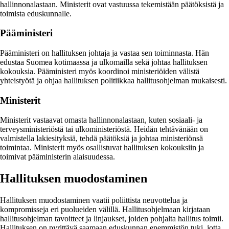
hallinnonalastaan. Ministerit ovat vastuussa tekemistään päätöksistä ja
toimista eduskunnalle.
Pääministeri
Pääministeri on hallituksen johtaja ja vastaa sen toiminnasta. Hän
edustaa Suomea kotimaassa ja ulkomailla sekä johtaa hallituksen
kokouksia. Pääministeri myös koordinoi ministeriöiden välistä
yhteistyötä ja ohjaa hallituksen politiikkaa hallitusohjelman mukaisesti.
Ministerit
Ministerit vastaavat omasta hallinnonalastaan, kuten sosiaali- ja
terveysministeriöstä tai ulkoministeriöstä. Heidän tehtävänään on
valmistella lakiesityksiä, tehdä päätöksiä ja johtaa ministeriönsä
toimintaa. Ministerit myös osallistuvat hallituksen kokouksiin ja
toimivat pääministerin alaisuudessa.
Hallituksen muodostaminen
Hallituksen muodostaminen vaatii poliittista neuvottelua ja
kompromisseja eri puolueiden välillä. Hallitusohjelmaan kirjataan
hallitusohjelman tavoitteet ja linjaukset, joiden pohjalta hallitus toimii.
Hallituksen on pyrittävä saamaan eduskunnan enemmistön tuki, jotta