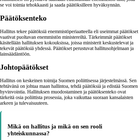
se voi toimia tehokkaasti ja saada päätöksilleen hyväksynnän.
Päätöksenteko
Hallitus tekee päätöksiä enemmistöperiaatteella eli useimmat päätökset
vaativat puoltavan enemmistön ministereiltä. Tärkeimmät päätökset
käsitellään hallituksen kokouksissa, joissa ministerit keskustelevat ja
tekevät päätöksiä yhdessä. Päätökset perustuvat hallitusohjelmaan ja
lainsäädäntöön.
Johtopäätökset
Hallitus on keskeinen toimija Suomen poliittisessa järjestelmässä. Sen
tehtävänä on johtaa maan hallintoa, tehdä päätöksiä ja edistää Suomen
hyvinvointia. Hallituksen muodostaminen ja päätöksenteko ovat
tärkeitä osia poliittista prosessia, joka vaikuttaa suoraan kansalaisten
arkeen ja tulevaisuuteen.
Mikä on hallitus ja mikä on sen rooli
yhteiskunnassa?