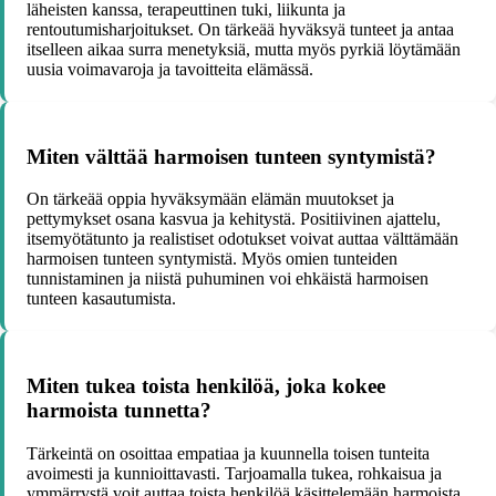
läheisten kanssa, terapeuttinen tuki, liikunta ja
rentoutumisharjoitukset. On tärkeää hyväksyä tunteet ja antaa
itselleen aikaa surra menetyksiä, mutta myös pyrkiä löytämään
uusia voimavaroja ja tavoitteita elämässä.
Miten välttää harmoisen tunteen syntymistä?
On tärkeää oppia hyväksymään elämän muutokset ja
pettymykset osana kasvua ja kehitystä. Positiivinen ajattelu,
itsemyötätunto ja realistiset odotukset voivat auttaa välttämään
harmoisen tunteen syntymistä. Myös omien tunteiden
tunnistaminen ja niistä puhuminen voi ehkäistä harmoisen
tunteen kasautumista.
Miten tukea toista henkilöä, joka kokee
harmoista tunnetta?
Tärkeintä on osoittaa empatiaa ja kuunnella toisen tunteita
avoimesti ja kunnioittavasti. Tarjoamalla tukea, rohkaisua ja
ymmärrystä voit auttaa toista henkilöä käsittelemään harmoista