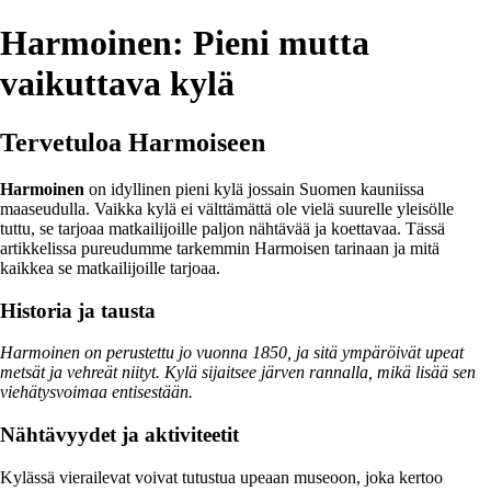
Harmoinen: Pieni mutta
vaikuttava kylä
Tervetuloa Harmoiseen
Harmoinen
on idyllinen pieni kylä jossain Suomen kauniissa
maaseudulla. Vaikka kylä ei välttämättä ole vielä suurelle yleisölle
tuttu, se tarjoaa matkailijoille paljon nähtävää ja koettavaa. Tässä
artikkelissa pureudumme tarkemmin Harmoisen tarinaan ja mitä
kaikkea se matkailijoille tarjoaa.
Historia ja tausta
Harmoinen on perustettu jo vuonna 1850, ja sitä ympäröivät upeat
metsät ja vehreät niityt. Kylä sijaitsee järven rannalla, mikä lisää sen
viehätysvoimaa entisestään.
Nähtävyydet ja aktiviteetit
Kylässä vierailevat voivat tutustua upeaan museoon, joka kertoo