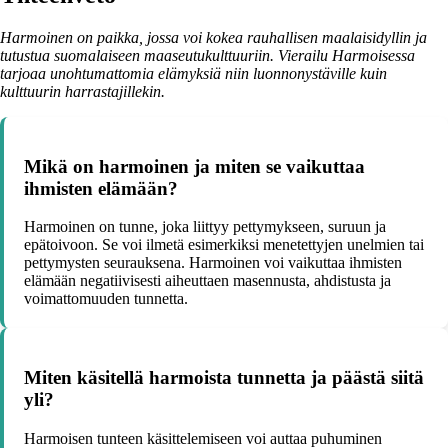
Harmoinen on paikka, jossa voi kokea rauhallisen maalaisidyllin ja
tutustua suomalaiseen maaseutukulttuuriin. Vierailu Harmoisessa
tarjoaa unohtumattomia elämyksiä niin luonnonystäville kuin
kulttuurin harrastajillekin.
Mikä on harmoinen ja miten se vaikuttaa
ihmisten elämään?
Harmoinen on tunne, joka liittyy pettymykseen, suruun ja
epätoivoon. Se voi ilmetä esimerkiksi menetettyjen unelmien tai
pettymysten seurauksena. Harmoinen voi vaikuttaa ihmisten
elämään negatiivisesti aiheuttaen masennusta, ahdistusta ja
voimattomuuden tunnetta.
Miten käsitellä harmoista tunnetta ja päästä siitä
yli?
Harmoisen tunteen käsittelemiseen voi auttaa puhuminen