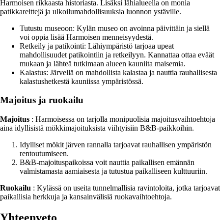
Harmoisen rikkaasta historiasta. Lisäksi lähialueella on monia
patikkareittejä ja ulkoilumahdollisuuksia luonnon ystäville.
Tutustu museoon: Kylän museo on avoinna päivittäin ja siellä
voi oppia lisää Harmoisen menneisyydestä.
Retkeily ja patikointi: Lähiympäristö tarjoaa upeat
mahdollisuudet patikointiin ja retkeilyyn. Kannattaa ottaa eväät
mukaan ja lähteä tutkimaan alueen kauniita maisemia.
Kalastus: Järvellä on mahdollista kalastaa ja nauttia rauhallisesta
kalastushetkestä kauniissa ympäristössä.
Majoitus ja ruokailu
Majoitus
: Harmoisessa on tarjolla monipuolisia majoitusvaihtoehtoja
aina idyllisistä mökkimajoituksista viihtyisiin B&B-paikkoihin.
Idylliset mökit järven rannalla tarjoavat rauhallisen ympäristön
rentoutumiseen.
B&B-majoituspaikoissa voit nauttia paikallisen emännän
valmistamasta aamiaisesta ja tutustua paikalliseen kulttuuriin.
Ruokailu
: Kylässä on useita tunnelmallisia ravintoloita, jotka tarjoavat
paikallisia herkkuja ja kansainvälisiä ruokavaihtoehtoja.
Yhteenveto