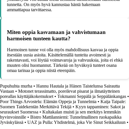
tunnetta. On myös hyvä kannustaa häntä hakemaan
ammattiapua tarvittaessa.
Miten oppia kasvamaan ja vahvistumaan
harmoisen tunteen kautta?
Harmoinen tunne voi olla myös mahdollisuus kasvaa ja oppia
itsestään uusia asioita. Käsittelemällä tunteita avoimesti ja
rakentavasti, voi löytää voimavaroja ja vahvuuksia, joita ei ehkä
muuten olisi huomannut. Tärkeää on hyväksyä tunteet osana
omaa tarinaa ja oppia niistä eteenpäin.
Pupuhuhta murha
•
Hannu Hautala ja Hänen Taistelunsa Sairautta
Vastaan
•
Motonet terassimatto, poreilevat pisarat ja ilmatäytteinen
poreallas käyttäjäkokemukset
•
Tokmanni Seppälä ja Seppälänkangas
•
Poor Things Arvostelu: Elämän Oppeja ja Tunnelmia
•
Kaija Taipale:
Suomen Taidekentän Merkittävä Tekijä
•
Kyyn tappaminen: Sakot ja
seuraukset Suomessa
•
Kultakalan muisti ja sen merkitys lemmikin
hyvinvoinnille
•
Bistro Mattilanniemi: Tunnelmallinen ruokapaikka
Jyväskylässä
•
UAZ ja Pulla: Yhdistelmä, joka Vie Sinut Seikkailuun
•