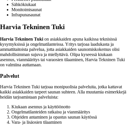
Sähkökiukaat
Monitoimisaunat
Infrapunasaunat
Harvia Tekninen Tuki
Harvia Tekninen Tuki
on asiakkaiden apuna kaikissa teknisissä
kysymyksissä ja ongelmatilanteissa. Yritys tarjoaa laadukasta ja
ammattitaitoista palvelua, jotta asiakkaiden saunomiskokemus olisi
mahdollisimman sujuva ja miellyttävä. Olipa kyseessä kiukaan
asennus, vianmääritys tai varaosien tilaaminen, Harvia Tekninen Tuki
on valmiina auttamaan.
Palvelut
Harvia Tekninen Tuki tarjoaa monipuolisia palveluita, jotka kattavat
kaikki asiakkaiden tarpeet saunan suhteen. Alla muutamia esimerkkejä
heidän tarjoamistaan palveluista:
Kiukaan asennus ja käyttöönotto
Ongelmatilanteiden ratkaisu ja vianmääritys
Ohjeiden antaminen ja opastus saunan käytössä
Vara- ja lisäosien tilaaminen