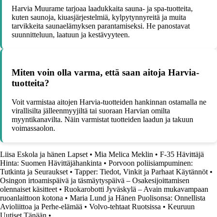
Harvia Muurame tarjoaa laadukkaita sauna- ja spa-tuotteita,
kuten saunoja, kiuasjärjestelmiä, kylpytynnyreitä ja muita
tarvikkeita saunaelämyksen parantamiseksi. He panostavat
suunnitteluun, laatuun ja kestävyyteen.
Miten voin olla varma, että saan aitoja Harvia-
tuotteita?
Voit varmistaa aitojen Harvia-tuotteiden hankinnan ostamalla ne
virallisilta jälleenmyyjiltä tai suoraan Harvian omilta
myyntikanavilta. Näin varmistat tuotteiden laadun ja takuun
voimassaolon.
Liisa Eskola ja hänen Lapset
•
Mia Melica Meklin
•
F-35 Hävittäjä
Hinta: Suomen Hävittäjähankinta
•
Porvoon poliisiampuminen:
Tutkinta ja Seuraukset
•
Tapper: Tiedot, Vinkit ja Parhaat Käytännöt
•
Osingon irtoamispäivä ja täsmäytyspäivä – Osakesijoittamisen
olennaiset käsitteet
•
Ruokarobotti Jyväskylä – Avain mukavampaan
ruoanlaittoon kotona
•
Maria Lund ja Hänen Puolisonsa: Onnellista
Avioliittoa ja Perhe-elämää
•
Volvo-tehtaat Ruotsissa
•
Keuruun
Uutiset Tänään
•