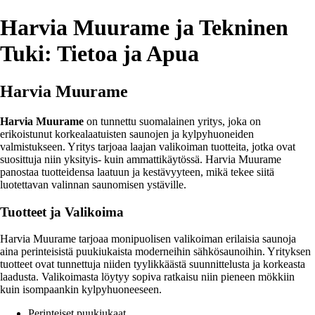
Harvia Muurame ja Tekninen
Tuki: Tietoa ja Apua
Harvia Muurame
Harvia Muurame
on tunnettu suomalainen yritys, joka on
erikoistunut korkealaatuisten saunojen ja kylpyhuoneiden
valmistukseen. Yritys tarjoaa laajan valikoiman tuotteita, jotka ovat
suosittuja niin yksityis- kuin ammattikäytössä. Harvia Muurame
panostaa tuotteidensa laatuun ja kestävyyteen, mikä tekee siitä
luotettavan valinnan saunomisen ystäville.
Tuotteet ja Valikoima
Harvia Muurame tarjoaa monipuolisen valikoiman erilaisia saunoja
aina perinteisistä puukiukaista moderneihin sähkösaunoihin. Yrityksen
tuotteet ovat tunnettuja niiden tyylikkäästä suunnittelusta ja korkeasta
laadusta. Valikoimasta löytyy sopiva ratkaisu niin pieneen mökkiin
kuin isompaankin kylpyhuoneeseen.
Perinteiset puukiukaat