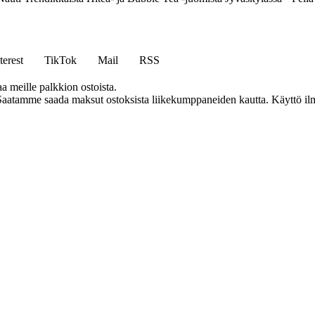
terest
TikTok
Mail
RSS
aa meille palkkion ostoista.
Saatamme saada maksut ostoksista liikekumppaneiden kautta. Käyttö ilman