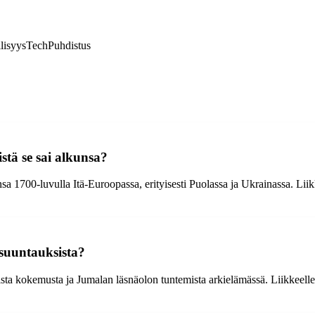
lisyys
Tech
Puhdistus
stä se sai alkunsa?
sa 1700-luvulla Itä-Euroopassa, erityisesti Puolassa ja Ukrainassa. Liikk
 suuntauksista?
ista kokemusta ja Jumalan läsnäolon tuntemista arkielämässä. Liikkeell