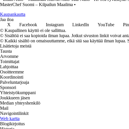
MasterChef Suomi – Kilpailun Maailma
•
K
aupankautta
Jaa iloa
X
Facebook
Instagram
LinkedIn
YouTube
Pin
© Kaupallinen käyttö ei ole sallittua.
© Sisältöä ei saa kopioida ilman lupaa. Jotkut sivuston linkit voivat ant
© Kaikki sisältö on omaisuuttamme, eikä sitä saa käyttää ilman lupaa. 
Lisätietoja meistä
Tausta
Arvomme
Toimittajat
Lahjoittaa
Osoitteemme
Koordinointi
Palveluntarjoaja
Sponsori
Yhteistyökumppani
Joukkueen jäsen
Median yhteyshenkilö
Mail
Navigointilinkit
Web kartta
Blogikirjoitus
Historia