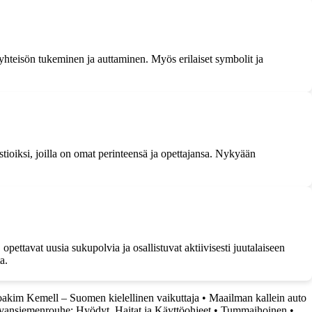
yhteisön tukeminen ja auttaminen. Myös erilaiset symbolit ja
astioiksi, joilla on omat perinteensä ja opettajansa. Nykyään
opettavat uusia sukupolvia ja osallistuvat aktiivisesti juutalaiseen
a.
oakim Kemell – Suomen kielellinen vaikuttaja
•
Maailman kallein auto
vansiemenrouhe: Hyödyt, Haitat ja Käyttöohjeet
•
Tummaihoinen
•