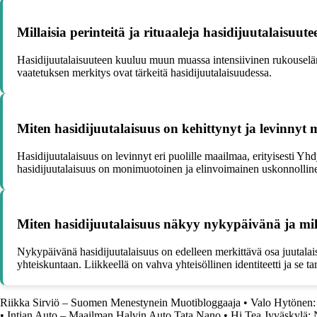
Millaisia perinteitä ja rituaaleja hasidijuutalaisuu
Hasidijuutalaisuuteen kuuluu muun muassa intensiivinen rukouselämä
vaatetuksen merkitys ovat tärkeitä hasidijuutalaisuudessa.
Miten hasidijuutalaisuus on kehittynyt ja levinnyt
Hasidijuutalaisuus on levinnyt eri puolille maailmaa, erityisesti Yhd
hasidijuutalaisuus on monimuotoinen ja elinvoimainen uskonnollin
Miten hasidijuutalaisuus näkyy nykypäivänä ja milla
Nykypäivänä hasidijuutalaisuus on edelleen merkittävä osa juutalaista
yhteiskuntaan. Liikkeellä on vahva yhteisöllinen identiteetti ja se t
Riikka Sirviö – Suomen Menestynein Muotibloggaaja
•
Valo Hytönen: 
•
Intian Auto – Maailman Halvin Auto Tata Nano
•
Hi Tea Jyväskylä: 