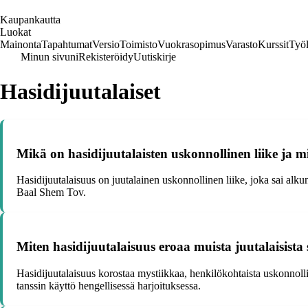
K
aupankautta
Luokat
Mainonta
Tapahtumat
Versio
Toimisto
Vuokrasopimus
Varasto
Kurssit
Työl
Minun sivuni
Rekisteröidy
Uutiskirje
Hasidijuutalaiset
Mikä on hasidijuutalaisten uskonnollinen liike ja mi
Hasidijuutalaisuus on juutalainen uskonnollinen liike, joka sai alkun
Baal Shem Tov.
Miten hasidijuutalaisuus eroaa muista juutalaisista
Hasidijuutalaisuus korostaa mystiikkaa, henkilökohtaista uskonnoll
tanssin käyttö hengellisessä harjoituksessa.