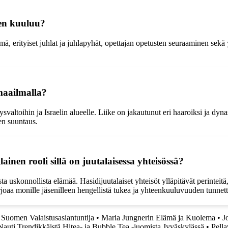
teen kuuluu?
, erityiset juhlat ja juhlapyhät, opettajan opetusten seuraaminen sekä 
 maailmalla?
ysvaltoihin ja Israelin alueelle. Liike on jakautunut eri haaroiksi ja dyn
en suuntaus.
inen rooli sillä on juutalaisessa yhteisössä?
 uskonnollista elämää. Hasidijuutalaiset yhteisöt ylläpitävät perinteitä, 
arjoaa monille jäsenilleen hengellistä tukea ja yhteenkuuluvuuden tunnett
Suomen Valaistusasiantuntija
•
Maria Jungnerin Elämä ja Kuolema
•
J
Nauti Trendikkäistä Hitea- ja Bubble Tea -juomista Jyväskylässä
•
Pella