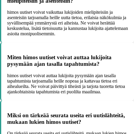
mielipiteisiin ja asenteisiin?
himos uutiset voivat vaikuttaa lukijoiden mielipiteisiin ja
asenteisiin tarjoamalla heille uutta tietoa, erilaisia näkökulmia ja
syvällisempää ymmärrystä eri aiheista. Ne voivat herättää
keskustelua, lisätä tietoisuutta ja kannustaa lukijoita ajattelemaan
asioita monipuolisemmin.
Miten himos uutiset voivat auttaa lukijoita
pysymään ajan tasalla tapahtumista?
himos uutiset voivat auttaa lukijoita pysymään ajan tasalla
tapahtumista tarjoamalla heille nopeaa ja kattavaa tietoa eri
aihealueilta. Ne voivat päivittyä tiheästi ja tarjota tuoretta tietoa
ajankohtaisista tapahtumista eri puolilta maailmaa.
Miksi on tärkeää seurata useita eri uutislähteitä,
mukaan lukien himos uutiset?
On tärkeää seurata useita eri uutislähteitä, mukaan lukien himos