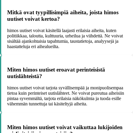
Mitkä ovat tyypillisimpiä aiheita, joista himos
uutiset voivat kertoa?
himos uutiset voivat käsitellä laajasti erilaisia aiheita, kuten
politiikkaa, taloutta, kulttuuria, urheilua ja viihdettä. Ne voivat
sisältää ajankohtaisia tapahtumia, taustatietoja, analyysejä ja
haastatteluja eri aihealueilta.
Miten himos uutiset eroavat perinteisistä
uutislähteistä?
himos uutiset voivat tarjota syvällisempää ja monipuolisempaa
tietoa kuin perinteiset uutislähteet. Ne voivat pureutua aiheisiin
pintaa syvemmältä, tarjota erilaisia näkökulmia ja tuoda esille
vähemmän tunnettuja tai käsiteltyjä aiheita.
Miten himos uutiset voivat vaikuttaa lukijoiden