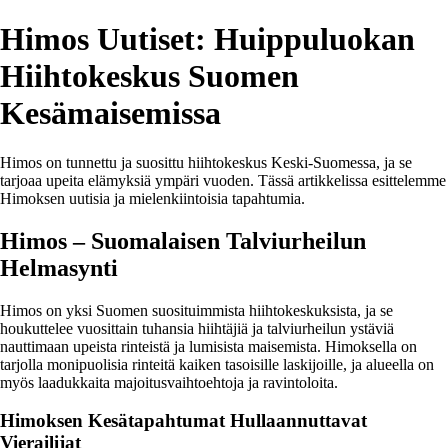
Himos Uutiset: Huippuluokan
Hiihtokeskus Suomen
Kesämaisemissa
Himos on tunnettu ja suosittu hiihtokeskus Keski-Suomessa, ja se
tarjoaa upeita elämyksiä ympäri vuoden. Tässä artikkelissa esittelemme
Himoksen uutisia ja mielenkiintoisia tapahtumia.
Himos – Suomalaisen Talviurheilun
Helmasynti
Himos on yksi Suomen suosituimmista hiihtokeskuksista, ja se
houkuttelee vuosittain tuhansia hiihtäjiä ja talviurheilun ystäviä
nauttimaan upeista rinteistä ja lumisista maisemista. Himoksella on
tarjolla monipuolisia rinteitä kaiken tasoisille laskijoille, ja alueella on
myös laadukkaita majoitusvaihtoehtoja ja ravintoloita.
Himoksen Kesätapahtumat Hullaannuttavat
Vierailijat