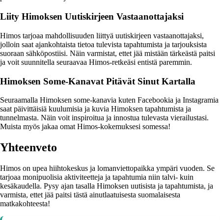
Liity Himoksen Uutiskirjeen Vastaanottajaksi
Himos tarjoaa mahdollisuuden liittyä uutiskirjeen vastaanottajaksi,
jolloin saat ajankohtaista tietoa tulevista tapahtumista ja tarjouksista
suoraan sähköpostiisi. Näin varmistat, ettet jää mistään tärkeästä paitsi
ja voit suunnitella seuraavaa Himos-retkeäsi entistä paremmin.
Himoksen Some-Kanavat Pitävät Sinut Kartalla
Seuraamalla Himoksen some-kanavia kuten Facebookia ja Instagramia
saat päivittäisiä kuulumisia ja kuvia Himoksen tapahtumista ja
tunnelmasta. Näin voit inspiroitua ja innostua tulevasta vierailustasi.
Muista myös jakaa omat Himos-kokemuksesi somessa!
Yhteenveto
Himos on upea hiihtokeskus ja lomanviettopaikka ympäri vuoden. Se
tarjoaa monipuolisia aktiviteetteja ja tapahtumia niin talvi- kuin
kesäkaudella. Pysy ajan tasalla Himoksen uutisista ja tapahtumista, ja
varmista, ettet jää paitsi tästä ainutlaatuisesta suomalaisesta
matkakohteesta!