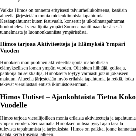
Vaikka Himos on tunnettu erityisesti talviurheilukohteena, kesäisin
alueella järjestetään monia mielenkiintoisia tapahtumia.
Kesätapahtumat kuten festivaalit, konsertit ja ulkoilmatapahtumat
houkuttelevat vierailijoita ympäri Suomea nauttimaan kesäisestä
tunnelmasta ja luonnonkauniista ympäristöstä.
Himos tarjoaa Aktiviteetteja ja Elämyksiä Ympäri
Vuoden
Himoksen monipuolinen aktiviteettitarjonta mahdollistaa
elämyksellisen loman ympäri vuoden. Olit sitten hiihtäjä, golfaaja,
patikoija tai seikkailija, Himokselta löytyy varmasti jotain jokaiseen
makuun. Alueella järjestetään myös erilaisia tapahtumia ja retkiä, jotka
tekevät vierailustasi entistä ikimuistoisemman.
Himos Uutiset – Ajankohtaista Tietoa Koko
Vuodelle
Himos tarjoaa vierailijoilleen monia erilaisia aktiviteetteja ja tapahtumia
ympäri vuoden. Seuraamalla Himoksen uutisia pysyt ajan tasalla
tulevista tapahtumista ja tarjouksista. Himos on paikka, jonne kannattaa
palata kerta toisensa jälkeen!