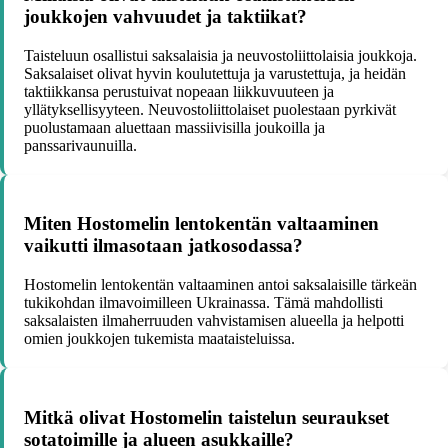
joukkojen vahvuudet ja taktiikat?
Taisteluun osallistui saksalaisia ja neuvostoliittolaisia joukkoja.
Saksalaiset olivat hyvin koulutettuja ja varustettuja, ja heidän
taktiikkansa perustuivat nopeaan liikkuvuuteen ja
yllätyksellisyyteen. Neuvostoliittolaiset puolestaan pyrkivät
puolustamaan aluettaan massiivisilla joukoilla ja
panssarivaunuilla.
Miten Hostomelin lentokentän valtaaminen
vaikutti ilmasotaan jatkosodassa?
Hostomelin lentokentän valtaaminen antoi saksalaisille tärkeän
tukikohdan ilmavoimilleen Ukrainassa. Tämä mahdollisti
saksalaisten ilmaherruuden vahvistamisen alueella ja helpotti
omien joukkojen tukemista maataisteluissa.
Mitkä olivat Hostomelin taistelun seuraukset
sotatoimille ja alueen asukkaille?