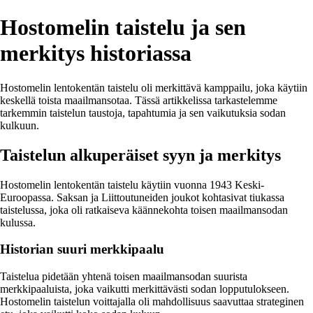
Hostomelin taistelu ja sen
merkitys historiassa
Hostomelin lentokentän taistelu oli merkittävä kamppailu, joka käytiin
keskellä toista maailmansotaa. Tässä artikkelissa tarkastelemme
tarkemmin taistelun taustoja, tapahtumia ja sen vaikutuksia sodan
kulkuun.
Taistelun alkuperäiset syyn ja merkitys
Hostomelin lentokentän taistelu käytiin vuonna 1943 Keski-
Euroopassa. Saksan ja Liittoutuneiden joukot kohtasivat tiukassa
taistelussa, joka oli ratkaiseva käännekohta toisen maailmansodan
kulussa.
Historian suuri merkkipaalu
Taistelua pidetään yhtenä toisen maailmansodan suurista
merkkipaaluista, joka vaikutti merkittävästi sodan lopputulokseen.
Hostomelin taistelun voittajalla oli mahdollisuus saavuttaa strateginen