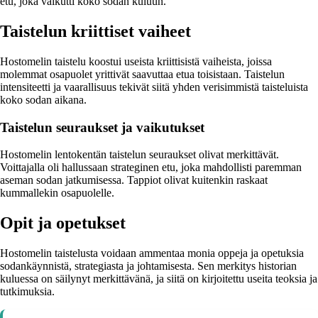
etu, joka vaikutti koko sodan kuluun.
Taistelun kriittiset vaiheet
Hostomelin taistelu koostui useista kriittisistä vaiheista, joissa
molemmat osapuolet yrittivät saavuttaa etua toisistaan. Taistelun
intensiteetti ja vaarallisuus tekivät siitä yhden verisimmistä taisteluista
koko sodan aikana.
Taistelun seuraukset ja vaikutukset
Hostomelin lentokentän taistelun seuraukset olivat merkittävät.
Voittajalla oli hallussaan strateginen etu, joka mahdollisti paremman
aseman sodan jatkumisessa. Tappiot olivat kuitenkin raskaat
kummallekin osapuolelle.
Opit ja opetukset
Hostomelin taistelusta voidaan ammentaa monia oppeja ja opetuksia
sodankäynnistä, strategiasta ja johtamisesta. Sen merkitys historian
kuluessa on säilynyt merkittävänä, ja siitä on kirjoitettu useita teoksia ja
tutkimuksia.