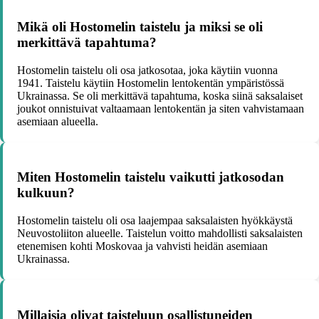
Mikä oli Hostomelin taistelu ja miksi se oli
merkittävä tapahtuma?
Hostomelin taistelu oli osa jatkosotaa, joka käytiin vuonna
1941. Taistelu käytiin Hostomelin lentokentän ympäristössä
Ukrainassa. Se oli merkittävä tapahtuma, koska siinä saksalaiset
joukot onnistuivat valtaamaan lentokentän ja siten vahvistamaan
asemiaan alueella.
Miten Hostomelin taistelu vaikutti jatkosodan
kulkuun?
Hostomelin taistelu oli osa laajempaa saksalaisten hyökkäystä
Neuvostoliiton alueelle. Taistelun voitto mahdollisti saksalaisten
etenemisen kohti Moskovaa ja vahvisti heidän asemiaan
Ukrainassa.
Millaisia olivat taisteluun osallistuneiden