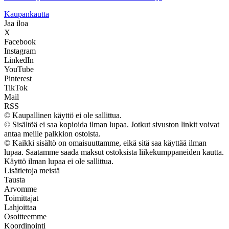
K
aupankautta
Jaa iloa
X
Facebook
Instagram
LinkedIn
YouTube
Pinterest
TikTok
Mail
RSS
© Kaupallinen käyttö ei ole sallittua.
© Sisältöä ei saa kopioida ilman lupaa. Jotkut sivuston linkit voivat
antaa meille palkkion ostoista.
© Kaikki sisältö on omaisuuttamme, eikä sitä saa käyttää ilman
lupaa. Saatamme saada maksut ostoksista liikekumppaneiden kautta.
Käyttö ilman lupaa ei ole sallittua.
Lisätietoja meistä
Tausta
Arvomme
Toimittajat
Lahjoittaa
Osoitteemme
Koordinointi