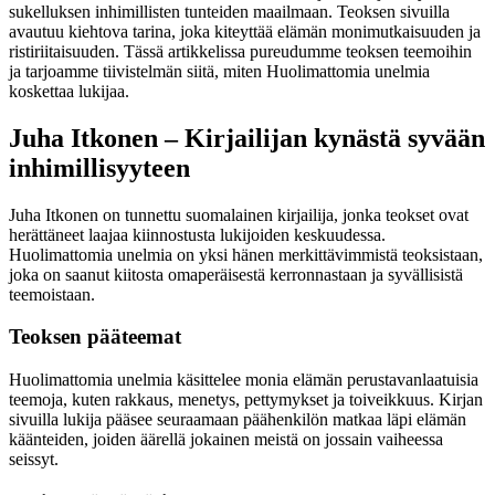
sukelluksen inhimillisten tunteiden maailmaan. Teoksen sivuilla
avautuu kiehtova tarina, joka kiteyttää elämän monimutkaisuuden ja
ristiriitaisuuden. Tässä artikkelissa pureudumme teoksen teemoihin
ja tarjoamme tiivistelmän siitä, miten Huolimattomia unelmia
koskettaa lukijaa.
Juha Itkonen – Kirjailijan kynästä syvään
inhimillisyyteen
Juha Itkonen on tunnettu suomalainen kirjailija, jonka teokset ovat
herättäneet laajaa kiinnostusta lukijoiden keskuudessa.
Huolimattomia unelmia on yksi hänen merkittävimmistä teoksistaan,
joka on saanut kiitosta omaperäisestä kerronnastaan ja syvällisistä
teemoistaan.
Teoksen pääteemat
Huolimattomia unelmia käsittelee monia elämän perustavanlaatuisia
teemoja, kuten rakkaus, menetys, pettymykset ja toiveikkuus. Kirjan
sivuilla lukija pääsee seuraamaan päähenkilön matkaa läpi elämän
käänteiden, joiden äärellä jokainen meistä on jossain vaiheessa
seissyt.