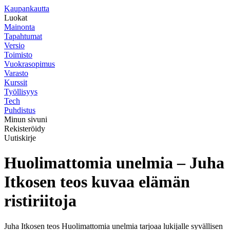
K
aupankautta
Luokat
Mainonta
Tapahtumat
Versio
Toimisto
Vuokrasopimus
Varasto
Kurssit
Työllisyys
Tech
Puhdistus
Minun sivuni
Rekisteröidy
Uutiskirje
Huolimattomia unelmia – Juha
Itkosen teos kuvaa elämän
ristiriitoja
Juha Itkosen teos Huolimattomia unelmia tarjoaa lukijalle syvällisen