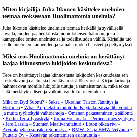
Miten kirjailija Juha Itkonen käsittelee unelmien
teemaa teoksessaan Huolimattomia unelmia?
Juha Itkonen käsittelee unelmien teemaa herkällä ja syvällisellä
tavalla, luoden päähenkilöstä moniulotteisen hahmon, joka
kamppailee omien unelmiensa ja todellisuuden välillä. Kirjailija tuo
esille unelmien kauneuden ja samalla niiden haasteet ja pettymykset.
Miksi teos Huolimattomia unelmia on herättänyt
laajaa kiinnostusta lukijoiden keskuudessa?
Teos on herättänyt laajaa kiinnostusta lukijoiden keskuudessa sen
koskettavan ja ajatuksia herättävän sisällön vuoksi. Kirjan tarina ja
hahmot ovat monille lukijoille tuttuja ja samaistuttavia, mikä tekee
siitä merkityksellisen ja vaikuttavan lukukokemuksen.
Mikä on Byd Suomi?
•
Saksa – Ukraina: Taiston Jännitys ja
Historiaa
•
WhatsApp-tekstin muotoilu: Käytä kursiivia, lihavointia
ja muita tyyliteltyjä vaihtoehtoja
•
Omenan pakastaminen ja säilöntä
•
Kodin Terra Jyväskylä
•
Jorma Hietamäki – Perheen mies syntynyt
•
Jere Lassila – Suomen Maalivahtitaituri
•
Loton oikea rivi –
Arvontapelien suosikki Suomessa
•
BMW iX5 ja BMW Vetyauto
•
Puutalo Oy – Kestävän rakentamisen asiantuntija
•