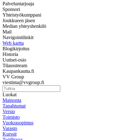
Palveluntarjoaja
Sponsori
Yhteistyökumppani
Joukkueen jäsen
Median yhteyshenkilö
Mail
Navigointilinkit
Web kartta
Blogikirjoitus
Historia
Uutiset-osio
Tilausstream
Kaupankautta.fi
VV Group
viestinta@vvgroup.fi
Luokat
Mainonta
Tapahtumat
Versio
Toimisto
Vuokrasopimus
Varasto
Kurssit
Työllisyys