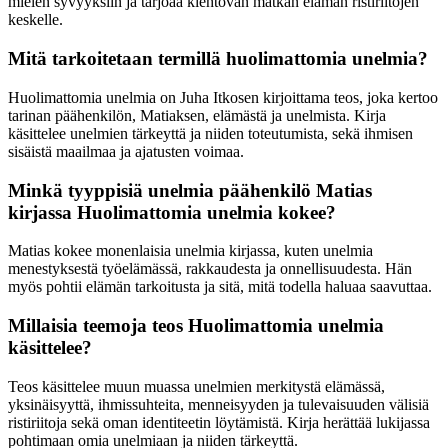
mielen syvyyksiin ja tarjoaa kiehtovan matkan elämän ristiriitojen
keskelle.
Mitä tarkoitetaan termillä huolimattomia unelmia?
Huolimattomia unelmia on Juha Itkosen kirjoittama teos, joka kertoo
tarinan päähenkilön, Matiaksen, elämästä ja unelmista. Kirja
käsittelee unelmien tärkeyttä ja niiden toteutumista, sekä ihmisen
sisäistä maailmaa ja ajatusten voimaa.
Minkä tyyppisiä unelmia päähenkilö Matias
kirjassa Huolimattomia unelmia kokee?
Matias kokee monenlaisia unelmia kirjassa, kuten unelmia
menestyksestä työelämässä, rakkaudesta ja onnellisuudesta. Hän
myös pohtii elämän tarkoitusta ja sitä, mitä todella haluaa saavuttaa.
Millaisia teemoja teos Huolimattomia unelmia
käsittelee?
Teos käsittelee muun muassa unelmien merkitystä elämässä,
yksinäisyyttä, ihmissuhteita, menneisyyden ja tulevaisuuden välisiä
ristiriitoja sekä oman identiteetin löytämistä. Kirja herättää lukijassa
pohtimaan omia unelmiaan ja niiden tärkeyttä.