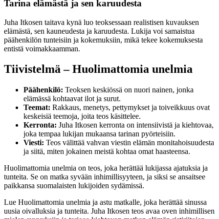
Tarina elämästä ja sen karuudesta
Juha Itkosen taitava kynä luo teoksessaan realistisen kuvauksen
elämästä, sen kauneudesta ja karuudesta. Lukija voi samaistua
päähenkilön tunteisiin ja kokemuksiin, mikä tekee kokemuksesta
entistä voimakkaamman.
Tiivistelmä – Huolimattomia unelmia
Päähenkilö:
Teoksen keskiössä on nuori nainen, jonka
elämässä kohtaavat ilot ja surut.
Teemat:
Rakkaus, menetys, pettymykset ja toiveikkuus ovat
keskeisiä teemoja, joita teos käsittelee.
Kerronta:
Juha Itkosen kerronta on intensiivistä ja kiehtovaa,
joka tempaa lukijan mukaansa tarinan pyörteisiin.
Viesti:
Teos välittää vahvan viestin elämän monitahoisuudesta
ja siitä, miten jokainen meistä kohtaa omat haasteensa.
Huolimattomia unelmia on teos, joka herättää lukijassa ajatuksia ja
tunteita. Se on matka syvään inhimillisyyteen, ja siksi se ansaitsee
paikkansa suomalaisten lukijoiden sydämissä.
Lue Huolimattomia unelmia ja astu matkalle, joka herättää sinussa
uusia oivalluksia ja tunteita. Juha Itkosen teos avaa oven inhimillisen