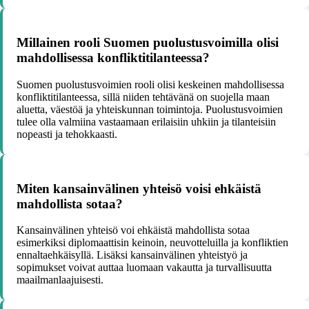
Millainen rooli Suomen puolustusvoimilla olisi
mahdollisessa konfliktitilanteessa?
Suomen puolustusvoimien rooli olisi keskeinen mahdollisessa
konfliktitilanteessa, sillä niiden tehtävänä on suojella maan
aluetta, väestöä ja yhteiskunnan toimintoja. Puolustusvoimien
tulee olla valmiina vastaamaan erilaisiin uhkiin ja tilanteisiin
nopeasti ja tehokkaasti.
Miten kansainvälinen yhteisö voisi ehkäistä
mahdollista sotaa?
Kansainvälinen yhteisö voi ehkäistä mahdollista sotaa
esimerkiksi diplomaattisin keinoin, neuvotteluilla ja konfliktien
ennaltaehkäisyllä. Lisäksi kansainvälinen yhteistyö ja
sopimukset voivat auttaa luomaan vakautta ja turvallisuutta
maailmanlaajuisesti.