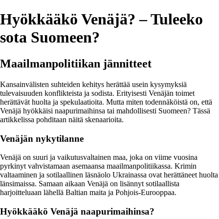
Hyökkääkö Venäjä? – Tuleeko
sota Suomeen?
Maailmanpolitiikan jännitteet
Kansainvälisten suhteiden kehitys herättää usein kysymyksiä
tulevaisuuden konflikteista ja sodista. Erityisesti Venäjän toimet
herättävät huolta ja spekulaatioita. Mutta miten todennäköistä on, että
Venäjä hyökkäisi naapurimaihinsa tai mahdollisesti Suomeen? Tässä
artikkelissa pohditaan näitä skenaarioita.
Venäjän nykytilanne
Venäjä on suuri ja vaikutusvaltainen maa, joka on viime vuosina
pyrkinyt vahvistamaan asemaansa maailmanpolitiikassa. Krimin
valtaaminen ja sotilaallinen läsnäolo Ukrainassa ovat herättäneet huolta
länsimaissa. Samaan aikaan Venäjä on lisännyt sotilaallista
harjoitteluaan lähellä Baltian maita ja Pohjois-Eurooppaa.
Hyökkääkö Venäjä naapurimaihinsa?