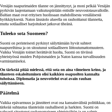
Venäjän naapurimaiden tilanne on jännittynyt, ja moni pelkää Venäjän
pyrkivän laajentamaan vaikutuspiiriään entisille neuvostotasavalloille.
Baltian maat ovat erityisen huolissaan mahdollisesta venäläisestä
hyökkäyksestä. Naton läsnäolo alueella on rauhoittanut tilannetta,
mutta sotilaalliset harjoitukset jatkuvat tiheänä.
Tuleeko sota Suomeen?
Suomi on perinteisesti pyrkinyt säilyttämään hyvät suhteet
naapureihinsa ja on sitoutunut sotilaalliseen liittoutumattomuuteen.
Vaikka Venäjän toimet herättävät huolta, Suomi on tiiviissä
yhteistyössä muiden Pohjoismaiden ja Naton kanssa turvallisuuden
varmistamiseksi.
On tärkeää pitää mielessä, että sota on aina viimeinen keino, ja
tilanteen eskaloituminen olisi kaikkien osapuolten kannalta
tuhoisaa. Diplomatia ja neuvottelut ovat avain rauhan
säilyttämiseen.
Päätelmä
Vaikka epävarmuus ja jännitteet ovat osa kansainvälistä politiikkaa, on
tärkeää suhtautua tilanteisiin rauhallisesti ja harkiten. Suomi on
vahvasti sitoutunut rauhanomaiseen yhteistyöhön ja on valmis