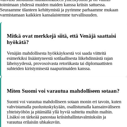
toimimaan yhdessä muiden maiden kanssa kriisin sattuessa.
Seuraamme tilanteen kehittymistä ja pyrimme parhaamme mukaan
varmistamaan kaikkien kansalaistemme turvallisuuden.
Mitkä ovat merkkejä siitä, että Venäjä saattaisi
hyökätä?
Venäjän mahdollisesta hyökkäyksestä voi saada viitteitä
esimerkiksi lisääntyneestä sotilaallisesta liikehdinnästä rajan
läheisyydessä, provosoivasta retoriikasta tai diplomaattisten
suhteiden kiristymisestä naapurimaiden kanssa.
Miten Suomi voi varautua mahdolliseen sotaan?
Suomi voi varautua mahdolliseen sotaan monin eri tavoin, kuten
vahvistamalla puolustuskykyään, osallistumalla kansainväliseen
yhteistyöhön ja pitämällä yllä hyviä suhteita muihin maihin.
Lisäksi on tärkeää panostaa kriisinhallintavalmiuksiin ja
varautua erilaisiin uhkakuviin.