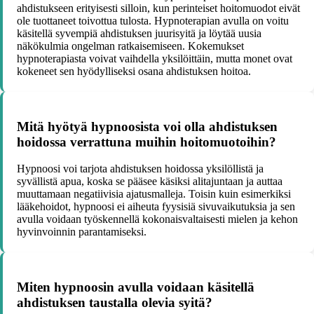
ahdistukseen erityisesti silloin, kun perinteiset hoitomuodot eivät
ole tuottaneet toivottua tulosta. Hypnoterapian avulla on voitu
käsitellä syvempiä ahdistuksen juurisyitä ja löytää uusia
näkökulmia ongelman ratkaisemiseen. Kokemukset
hypnoterapiasta voivat vaihdella yksilöittäin, mutta monet ovat
kokeneet sen hyödylliseksi osana ahdistuksen hoitoa.
Mitä hyötyä hypnoosista voi olla ahdistuksen
hoidossa verrattuna muihin hoitomuotoihin?
Hypnoosi voi tarjota ahdistuksen hoidossa yksilöllistä ja
syvällistä apua, koska se pääsee käsiksi alitajuntaan ja auttaa
muuttamaan negatiivisia ajatusmalleja. Toisin kuin esimerkiksi
lääkehoidot, hypnoosi ei aiheuta fyysisiä sivuvaikutuksia ja sen
avulla voidaan työskennellä kokonaisvaltaisesti mielen ja kehon
hyvinvoinnin parantamiseksi.
Miten hypnoosin avulla voidaan käsitellä
ahdistuksen taustalla olevia syitä?