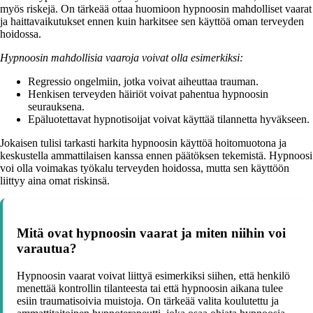
myös riskejä. On tärkeää ottaa huomioon hypnoosin mahdolliset vaarat
ja haittavaikutukset ennen kuin harkitsee sen käyttöä oman terveyden
hoidossa.
Hypnoosin mahdollisia vaaroja voivat olla esimerkiksi:
Regressio ongelmiin, jotka voivat aiheuttaa trauman.
Henkisen terveyden häiriöt voivat pahentua hypnoosin
seurauksena.
Epäluotettavat hypnotisoijat voivat käyttää tilannetta hyväkseen.
Jokaisen tulisi tarkasti harkita hypnoosin käyttöä hoitomuotona ja
keskustella ammattilaisen kanssa ennen päätöksen tekemistä. Hypnoosi
voi olla voimakas työkalu terveyden hoidossa, mutta sen käyttöön
liittyy aina omat riskinsä.
Mitä ovat hypnoosin vaarat ja miten niihin voi
varautua?
Hypnoosin vaarat voivat liittyä esimerkiksi siihen, että henkilö
menettää kontrollin tilanteesta tai että hypnoosin aikana tulee
esiin traumatisoivia muistoja. On tärkeää valita koulutettu ja