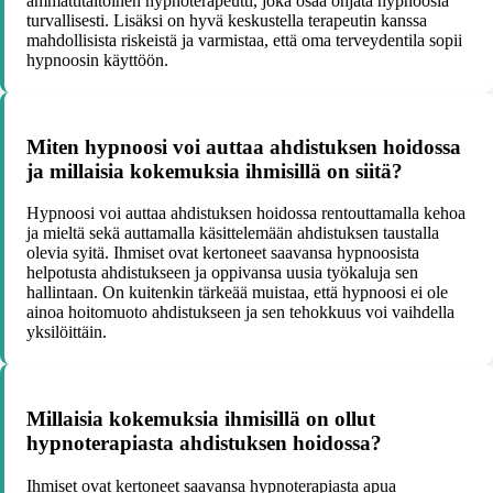
ammattitaitoinen hypnoterapeutti, joka osaa ohjata hypnoosia
turvallisesti. Lisäksi on hyvä keskustella terapeutin kanssa
mahdollisista riskeistä ja varmistaa, että oma terveydentila sopii
hypnoosin käyttöön.
Miten hypnoosi voi auttaa ahdistuksen hoidossa
ja millaisia kokemuksia ihmisillä on siitä?
Hypnoosi voi auttaa ahdistuksen hoidossa rentouttamalla kehoa
ja mieltä sekä auttamalla käsittelemään ahdistuksen taustalla
olevia syitä. Ihmiset ovat kertoneet saavansa hypnoosista
helpotusta ahdistukseen ja oppivansa uusia työkaluja sen
hallintaan. On kuitenkin tärkeää muistaa, että hypnoosi ei ole
ainoa hoitomuoto ahdistukseen ja sen tehokkuus voi vaihdella
yksilöittäin.
Millaisia kokemuksia ihmisillä on ollut
hypnoterapiasta ahdistuksen hoidossa?
Ihmiset ovat kertoneet saavansa hypnoterapiasta apua