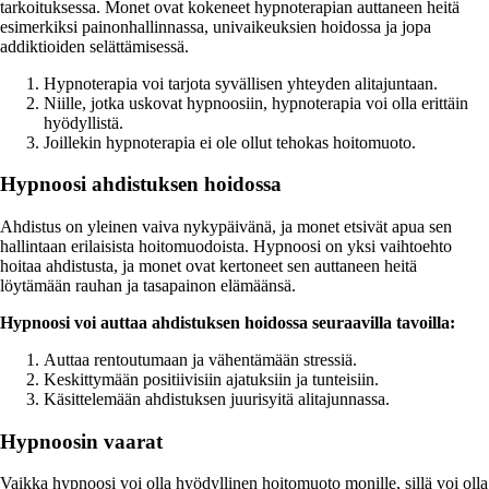
tarkoituksessa. Monet ovat kokeneet hypnoterapian auttaneen heitä
esimerkiksi painonhallinnassa, univaikeuksien hoidossa ja jopa
addiktioiden selättämisessä.
Hypnoterapia voi tarjota syvällisen yhteyden alitajuntaan.
Niille, jotka uskovat hypnoosiin, hypnoterapia voi olla erittäin
hyödyllistä.
Joillekin hypnoterapia ei ole ollut tehokas hoitomuoto.
Hypnoosi ahdistuksen hoidossa
Ahdistus on yleinen vaiva nykypäivänä, ja monet etsivät apua sen
hallintaan erilaisista hoitomuodoista. Hypnoosi on yksi vaihtoehto
hoitaa ahdistusta, ja monet ovat kertoneet sen auttaneen heitä
löytämään rauhan ja tasapainon elämäänsä.
Hypnoosi voi auttaa ahdistuksen hoidossa seuraavilla tavoilla:
Auttaa rentoutumaan ja vähentämään stressiä.
Keskittymään positiivisiin ajatuksiin ja tunteisiin.
Käsittelemään ahdistuksen juurisyitä alitajunnassa.
Hypnoosin vaarat
Vaikka hypnoosi voi olla hyödyllinen hoitomuoto monille, sillä voi olla