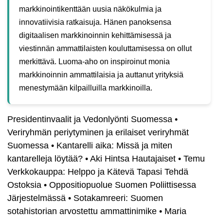
markkinointikenttään uusia näkökulmia ja
innovatiivisia ratkaisuja. Hänen panoksensa
digitaalisen markkinoinnin kehittämisessä ja
viestinnän ammattilaisten kouluttamisessa on ollut
merkittävä. Luoma-aho on inspiroinut monia
markkinoinnin ammattilaisia ja auttanut yrityksiä
menestymään kilpailluilla markkinoilla.
Presidentinvaalit ja Vedonlyönti Suomessa
•
Veriryhmän periytyminen ja erilaiset veriryhmät
Suomessa
•
Kantarelli aika: Missä ja miten
kantarelleja löytää?
•
Aki Hintsa Hautajaiset
•
Temu
Verkkokauppa: Helppo ja Kätevä Tapasi Tehdä
Ostoksia
•
Oppositiopuolue Suomen Poliittisessa
Järjestelmässä
•
Sotakamreeri: Suomen
sotahistorian arvostettu ammattinimike
•
Maria