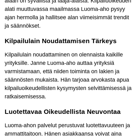
alaan on syvällistä ja laaja-alaista. Kilpailuoikeuden
alati muuttuvassa maailmassa Luoma-aho pysyy
ajan hermolla ja hallitsee alan viimeisimmät trendit
ja säännökset.
Kilpailulain Noudattamisen Tärkeys
Kilpailulain noudattaminen on olennaista kaikille
yrityksille. Janne Luoma-aho auttaa yrityksiä
varmistamaan, että niiden toiminta on lakien ja
säännösten mukaista. Hän tarjoaa arvokasta apua
kilpailuoikeudellisten kysymysten selvittämisessä ja
ratkaisemisessa.
Luotettavaa Oikeudellista Neuvontaa
Luoma-ahon palvelut perustuvat luotettavuuteen ja
ammattitaitoon. Hänen asiakkaansa voivat aina