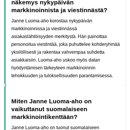
näkemys nykypäivän
markkinoinnista ja viestinnästä?
Janne Luoma-aho korostaa nykypäivän
markkinoinnissa ja viestinnässä
asiakaslähtöisyyden merkitystä. Hän painottaa
personoitua viestintää, joka puhuttelee kohderyhmää
yksilöllisesti ja rakentaa vahvempaa suhdetta
asiakkaisiin. Luoma-aho uskoo myös datan
hyödyntämisen tärkeyteen markkinoinnin
tehokkuuden ja tuloksellisuuden parantamisessa.
Miten Janne Luoma-aho on
vaikuttanut suomalaiseen
markkinointikenttään?
Janne Luoma-aho on tuonut suomalaiseen