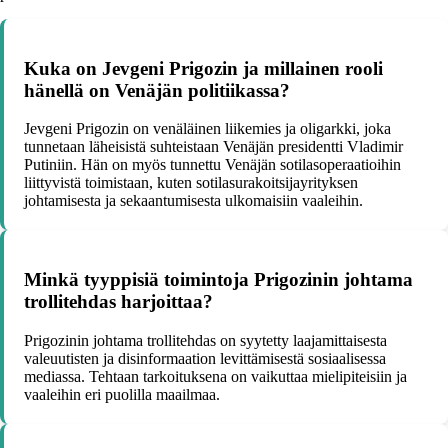
Kuka on Jevgeni Prigozin ja millainen rooli
hänellä on Venäjän politiikassa?
Jevgeni Prigozin on venäläinen liikemies ja oligarkki, joka
tunnetaan läheisistä suhteistaan Venäjän presidentti Vladimir
Putiniin. Hän on myös tunnettu Venäjän sotilasoperaatioihin
liittyvistä toimistaan, kuten sotilasurakoitsijayrityksen
johtamisesta ja sekaantumisesta ulkomaisiin vaaleihin.
Minkä tyyppisiä toimintoja Prigozinin johtama
trollitehdas harjoittaa?
Prigozinin johtama trollitehdas on syytetty laajamittaisesta
valeuutisten ja disinformaation levittämisestä sosiaalisessa
mediassa. Tehtaan tarkoituksena on vaikuttaa mielipiteisiin ja
vaaleihin eri puolilla maailmaa.