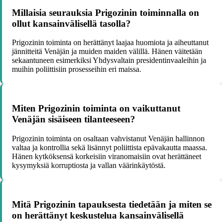
Millaisia seurauksia Prigozinin toiminnalla on
ollut kansainvälisellä tasolla?
Prigozinin toiminta on herättänyt laajaa huomiota ja aiheuttanut
jännitteitä Venäjän ja muiden maiden välillä. Hänen väitetään
sekaantuneen esimerkiksi Yhdysvaltain presidentinvaaleihin ja
muihin poliittisiin prosesseihin eri maissa.
Miten Prigozinin toiminta on vaikuttanut
Venäjän sisäiseen tilanteeseen?
Prigozinin toiminta on osaltaan vahvistanut Venäjän hallinnon
valtaa ja kontrollia sekä lisännyt poliittista epävakautta maassa.
Hänen kytköksensä korkeisiin viranomaisiin ovat herättäneet
kysymyksiä korruptiosta ja vallan väärinkäytöstä.
Mitä Prigozinin tapauksesta tiedetään ja miten se
on herättänyt keskustelua kansainvälisellä