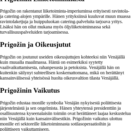
Prigožin on rakentanut liiketoiminta-imperiuminsa erityisesti ravintola-
ja catering-alojen ympärille. Hänen yrityksiinsä kuuluvat muun muassa
ravintolaketjuja ja huippuluokan catering-palveluita tarjoava yritys.
Lisäksi hän on ollut mukana myös öljyliiketoiminnassa sekä
turvallisuuspalveluiden tarjoamisessa.
Prigožin ja Oikeusjutut
Prigožin on joutunut useiden oikeusjuttujen kohteeksi niin Venäjällä
kuin muualla maailmassa. Häntä on esimerkiksi syytetty
vaalivaikuttamisesta, rahanpesusta ja petoksista. Venäjällä hän on
kuitenkin säilynyt suhteellisen koskemattomana, mikä on herättänyt
kansainvälisessä yhteisössä huolta oikeusvaltion tilasta Venäjällä.
Prigožinin Vaikutus
Prigožin edustaa monille symbolia Venäjän nykyisestä poliittisesta
järjestelmästä ja sen ongelmista. Hänen yhteytensä presidenttiin ja
osallisuutensa kyseenalaisiin toimiin ovat herättäneet laajaa keskustelua
niin Venäjällä kuin kansainvälisestikin. Prigožinin vaikutus ulottuu
monille eri sektoreille liiketoiminnasta sotilasoperaatioihin ja
poliittiseen vaikuttamiseen.