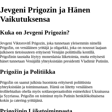
Jevgeni Prigozin ja Hänen
Vaikutuksensa
Kuka on Jevgeni Prigozin?
Jevgeni Viktorovitš Prigozin, joka tunnetaan yleisemmin nimellä
Prigožin, on venäläinen yrittäjä ja oligarkki, joka on noussut laajaan
julkiseen tietoisuuteen erityisesti Venäjän poliittisilla kentillä.
Prigožinin taustalta löytyy monenlaisia liiketoimia, mutta erityisesti
hänet tunnetaan Venäjällä yhteyksistään presidentti Vladimir Putiniin.
Prigožin ja Politiikka
Prigožin on saanut julkista huomiota erityisesti poliittisista
yhteyksistään ja toiminnastaan. Häntä on liitetty venäläisen
trollitehtailun ohella myös sotilasoperaatioihin esimerkiksi Ukrainassa
ja Syyriassa. Prigožin on toiminut myös Putinin henkilökohtaisena
kokin ja catering-yrittäjänä.
Prigožinin Liiketoiminnasta