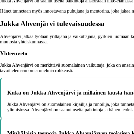
Jukka Ahvenjärvi on saanut useita palkintoja ansioistaan liike-elämässä
Hänet tunnetaan myös innostavana puhujana ja mentorina, joka jakaa mi
Jukka Ahvenjärvi tulevaisuudessa
Ahvenjärvi jatkaa työtään yrittäjänä ja vaikuttajana, pyrkien luomaan k
muutosta yhteiskunnassa.
Yhteenveto
Jukka Ahvenjärvi on merkittävä suomalainen vaikuttaja, joka on ansai
tavoittelemaan omia unelmia rohkeasti.
Kuka on Jukka Ahvenjärvi ja millainen tausta hän
Jukka Ahvenjärvi on suomalainen kirjailija ja runoilija, joka tunnet
yliopistossa. Ahvenjärvi on saanut useita palkintoja ja hänen teoksia
Minkälaisia teemoja Jukka Ahvenjärven teoksissa k