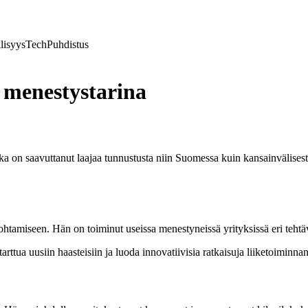
lisyys
Tech
Puhdistus
 menestystarina
ka on saavuttanut laajaa tunnustusta niin Suomessa kuin kansainvälisest
johtamiseen. Hän on toiminut useissa menestyneissä yrityksissä eri tehtä
arttua uusiin haasteisiin ja luoda innovatiivisia ratkaisuja liiketoiminna