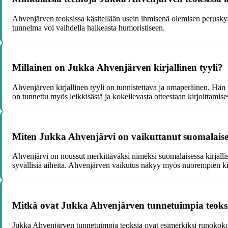
Ahvenjärven teoksissa käsitellään usein ihmisenä olemisen peruskysy
tunnelma voi vaihdella haikeasta humoristiseen.
Millainen on Jukka Ahvenjärven kirjallinen tyyli?
Ahvenjärven kirjallinen tyyli on tunnistettava ja omaperäinen. Hän 
on tunnettu myös leikkisästä ja kokeilevasta otteestaan kirjoittamise
Miten Jukka Ahvenjärvi on vaikuttanut suomalaisee
Ahvenjärvi on noussut merkittäväksi nimeksi suomalaisessa kirjalli
syvällisiä aiheita. Ahvenjärven vaikutus näkyy myös nuorempien kir
Mitkä ovat Jukka Ahvenjärven tunnetuimpia teoks
Jukka Ahvenjärven tunnetuimpia teoksia ovat esimerkiksi runokokoe