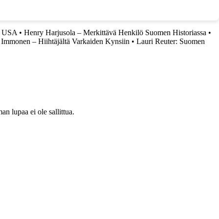
ja USA
•
Henry Harjusola – Merkittävä Henkilö Suomen Historiassa
•
 Immonen – Hiihtäjältä Varkaiden Kynsiin
•
Lauri Reuter: Suomen
 lupaa ei ole sallittua.