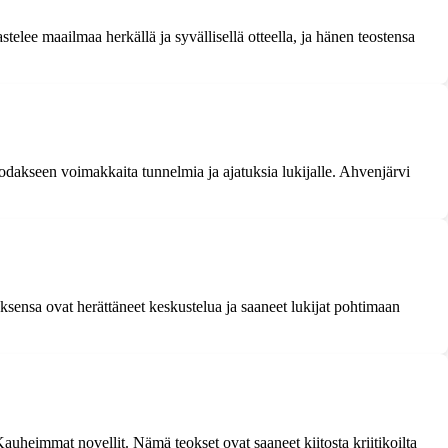
elee maailmaa herkällä ja syvällisellä otteella, ja hänen teostensa
uodakseen voimakkaita tunnelmia ja ajatuksia lukijalle. Ahvenjärvi
sensa ovat herättäneet keskustelua ja saaneet lukijat pohtimaan
heimmat novellit. Nämä teokset ovat saaneet kiitosta kriitikoilta