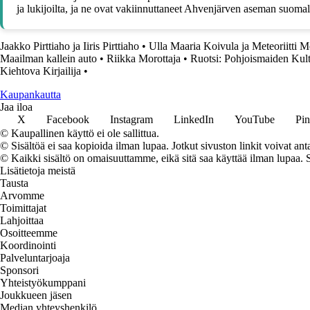
ja lukijoilta, ja ne ovat vakiinnuttaneet Ahvenjärven aseman suomala
Jaakko Pirttiaho ja Iiris Pirttiaho
•
Ulla Maaria Koivula ja Meteoriitti 
Maailman kallein auto
•
Riikka Morottaja
•
Ruotsi: Pohjoismaiden Kul
Kiehtova Kirjailija
•
K
aupankautta
Jaa iloa
X
Facebook
Instagram
LinkedIn
YouTube
Pin
© Kaupallinen käyttö ei ole sallittua.
© Sisältöä ei saa kopioida ilman lupaa. Jotkut sivuston linkit voivat ant
© Kaikki sisältö on omaisuuttamme, eikä sitä saa käyttää ilman lupaa. 
Lisätietoja meistä
Tausta
Arvomme
Toimittajat
Lahjoittaa
Osoitteemme
Koordinointi
Palveluntarjoaja
Sponsori
Yhteistyökumppani
Joukkueen jäsen
Median yhteyshenkilö