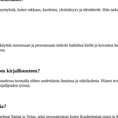
myksiä, kuten rakkaus, kuolema, yksinäisyys ja identiteetti. Hän tarkast
käyttää runoissaan ja proosassaan tarkoin harkittua kieltä ja kuvastoa l
ssa.
n kirjallisuuteen?
suudessa tuomalla siihen uudenlaista ilmaisua ja näkökulmia. Hänen teok
jailijoiden työssä.
ia?
lmat Särmä ja Veisu, sekä proosateokset kuten Kauheimmat runot ja Kau