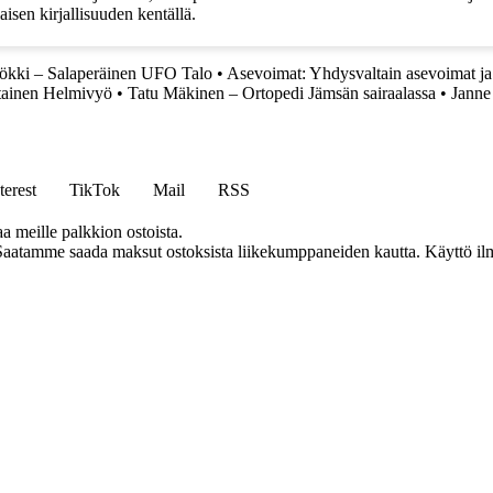
isen kirjallisuuden kentällä.
Mökki – Salaperäinen UFO Talo
•
Asevoimat: Yhdysvaltain asevoimat 
tainen Helmivyö
•
Tatu Mäkinen – Ortopedi Jämsän sairaalassa
•
Janne
terest
TikTok
Mail
RSS
aa meille palkkion ostoista.
Saatamme saada maksut ostoksista liikekumppaneiden kautta. Käyttö ilman