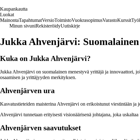
K
aupankautta
Luokat
Mainonta
Tapahtumat
Versio
Toimisto
Vuokrasopimus
Varasto
Kurssit
Työl
Minun sivuni
Rekisteröidy
Uutiskirje
Jukka Ahvenjärvi: Suomalainen
Kuka on Jukka Ahvenjärvi?
Jukka Ahvenjärvi on suomalainen menestyvä yrittäjä ja innovaattori, jo
osaamisen ja yrittäjyyden merkityksen.
Ahvenjärven ura
Kasvatustieteiden maisterina Ahvenjärvi on erikoistunut viestintään ja 
Ahvenjärvi tunnetaan erityisesti visionäärisenä johtajana, joka uskaltaa t
Ahvenjärven saavutukset