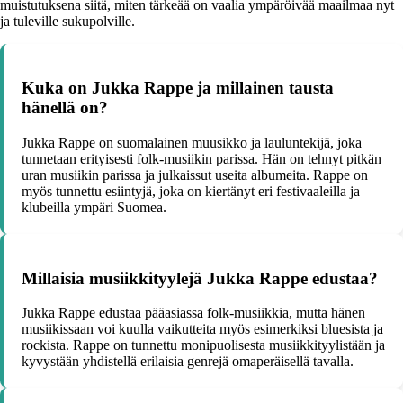
muistutuksena siitä, miten tärkeää on vaalia ympäröivää maailmaa nyt
ja tuleville sukupolville.
Kuka on Jukka Rappe ja millainen tausta
hänellä on?
Jukka Rappe on suomalainen muusikko ja lauluntekijä, joka
tunnetaan erityisesti folk-musiikin parissa. Hän on tehnyt pitkän
uran musiikin parissa ja julkaissut useita albumeita. Rappe on
myös tunnettu esiintyjä, joka on kiertänyt eri festivaaleilla ja
klubeilla ympäri Suomea.
Millaisia musiikkityylejä Jukka Rappe edustaa?
Jukka Rappe edustaa pääasiassa folk-musiikkia, mutta hänen
musiikissaan voi kuulla vaikutteita myös esimerkiksi bluesista ja
rockista. Rappe on tunnettu monipuolisesta musiikkityylistään ja
kyvystään yhdistellä erilaisia genrejä omaperäisellä tavalla.