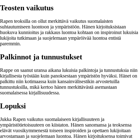
Teosten vaikutus
Rapen teoksilla on ollut merkittävä vaikutus suomalaisten
suhtautumiseen luontoon ja ympäristöön. Hänen kirjoituksistaan
huokuva kunnioitus ja rakkaus luontoa kohtaan on inspiroinut lukuisia
lukijoita tutkimaan ja suojelemaan ympäröivää luontoa entistä
paremmin.
Palkinnot ja tunnustukset
Rappe on saanut uransa aikana lukuisia palkintoja ja tunnustuksia niin
kirjallisesta työstään kuin panoksestaan ympäristön hyväksi. Hänet on
palkittu niin kotimaassa kuin kansainvälisestikin arvostetuilla
tunnustuksilla, mikä kertoo hänen merkittävästä asemastaan
suomalaisessa kirjallisuudessa.
Lopuksi
Jukka Rapen vaikutus suomalaiseen kirjallisuuteen ja
ympäristötietoisuuteen on kiistaton. Hänen sanomansa ja teoksensa
elävät vuosikymmenestä toiseen inspiroiden ja opettaen lukijoitaan
arvostamaan ja suojelemaan luontoa. Hänen kirjoituksensa toimivat