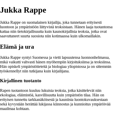
Jukka Rappe
Jukka Rappe on suomalainen kirjailija, joka tunnetaan erityisesti
luontoon ja ympäristöön liittyvistä teoksistaan. Hänen laaja tuotantonsa
kattaa niin tietokirjallisuutta kuin kaunokirjallisia teoksia, jotka ovat
saavuttaneet suurta suosiota niin kotimaassa kuin ulkomaillakin.
Elämä ja ura
Jukka Rappe syntyi Suomessa ja vietti lapsuutensa luonnonhelmassa,
mikä vaikutti vahvasti hänen myöhempiin kirjoituksiinsa ja teoksiinsa.
Hän opiskeli ympäristötieteitä ja biologiaa yliopistossa ja on sittemmin
työskennellyt niin tutkijana kuin kirjailijana.
Kirjallinen tuotanto
Rapen tuotantoon kuuluu lukuisia teoksia, jotka käsittelevät niin
ekologiaa, eläimistöä, kasvillisuutta kuin ympäristön tilaa. Hän on
erityisen tunnettu tarkkanäköisestä ja kauniista luontokuvauksestaan
sekä kyvystään herättää lukijassa kiinnostus ja kunnioitus ympäröivää
maailmaa kohtaan.