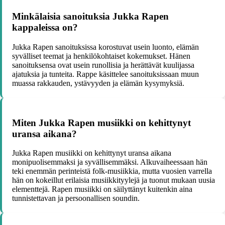
Minkälaisia sanoituksia Jukka Rapen
kappaleissa on?
Jukka Rapen sanoituksissa korostuvat usein luonto, elämän
syvälliset teemat ja henkilökohtaiset kokemukset. Hänen
sanoituksensa ovat usein runollisia ja herättävät kuulijassa
ajatuksia ja tunteita. Rappe käsittelee sanoituksissaan muun
muassa rakkauden, ystävyyden ja elämän kysymyksiä.
Miten Jukka Rapen musiikki on kehittynyt
uransa aikana?
Jukka Rapen musiikki on kehittynyt uransa aikana
monipuolisemmaksi ja syvällisemmäksi. Alkuvaiheessaan hän
teki enemmän perinteistä folk-musiikkia, mutta vuosien varrella
hän on kokeillut erilaisia musiikkityylejä ja tuonut mukaan uusia
elementtejä. Rapen musiikki on säilyttänyt kuitenkin aina
tunnistettavan ja persoonallisen soundin.