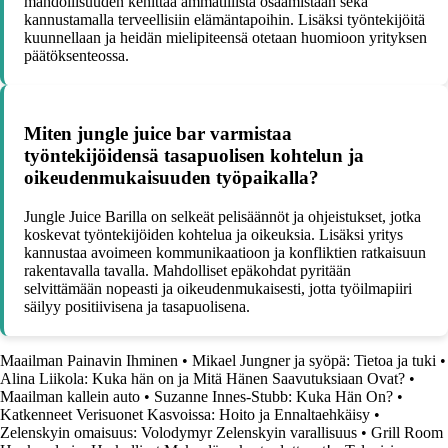
mahdollisuuden kehittää ammatillista osaamistaan sekä
kannustamalla terveellisiin elämäntapoihin. Lisäksi työntekijöitä
kuunnellaan ja heidän mielipiteensä otetaan huomioon yrityksen
päätöksenteossa.
Miten jungle juice bar varmistaa
työntekijöidensä tasapuolisen kohtelun ja
oikeudenmukaisuuden työpaikalla?
Jungle Juice Barilla on selkeät pelisäännöt ja ohjeistukset, jotka
koskevat työntekijöiden kohtelua ja oikeuksia. Lisäksi yritys
kannustaa avoimeen kommunikaatioon ja konfliktien ratkaisuun
rakentavalla tavalla. Mahdolliset epäkohdat pyritään
selvittämään nopeasti ja oikeudenmukaisesti, jotta työilmapiiri
säilyy positiivisena ja tasapuolisena.
Maailman Painavin Ihminen
•
Mikael Jungner ja syöpä: Tietoa ja tuki
•
Alina Liikola: Kuka hän on ja Mitä Hänen Saavutuksiaan Ovat?
•
Maailman kallein auto
•
Suzanne Innes-Stubb: Kuka Hän On?
•
Katkenneet Verisuonet Kasvoissa: Hoito ja Ennaltaehkäisy
•
Zelenskyin omaisuus: Volodymyr Zelenskyin varallisuus
•
Grill Room