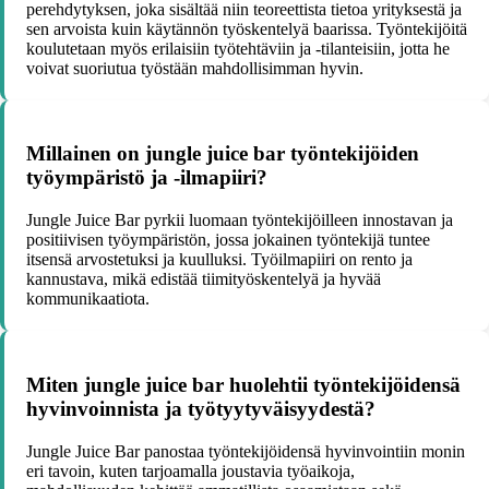
perehdytyksen, joka sisältää niin teoreettista tietoa yrityksestä ja
sen arvoista kuin käytännön työskentelyä baarissa. Työntekijöitä
koulutetaan myös erilaisiin työtehtäviin ja -tilanteisiin, jotta he
voivat suoriutua työstään mahdollisimman hyvin.
Millainen on jungle juice bar työntekijöiden
työympäristö ja -ilmapiiri?
Jungle Juice Bar pyrkii luomaan työntekijöilleen innostavan ja
positiivisen työympäristön, jossa jokainen työntekijä tuntee
itsensä arvostetuksi ja kuulluksi. Työilmapiiri on rento ja
kannustava, mikä edistää tiimityöskentelyä ja hyvää
kommunikaatiota.
Miten jungle juice bar huolehtii työntekijöidensä
hyvinvoinnista ja työtyytyväisyydestä?
Jungle Juice Bar panostaa työntekijöidensä hyvinvointiin monin
eri tavoin, kuten tarjoamalla joustavia työaikoja,