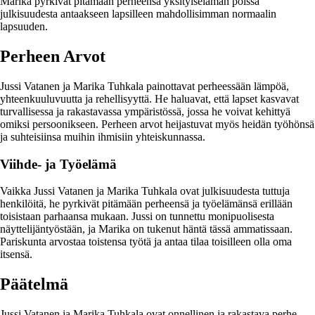
Marika pyrkivät pitämään perheensä yksityiselämän poissa
julkisuudesta antaakseen lapsilleen mahdollisimman normaalin
lapsuuden.
Perheen Arvot
Jussi Vatanen ja Marika Tuhkala painottavat perheessään lämpöä,
yhteenkuuluvuutta ja rehellisyyttä. He haluavat, että lapset kasvavat
turvallisessa ja rakastavassa ympäristössä, jossa he voivat kehittyä
omiksi persoonikseen. Perheen arvot heijastuvat myös heidän työhönsä
ja suhteisiinsa muihin ihmisiin yhteiskunnassa.
Viihde- ja Työelämä
Vaikka Jussi Vatanen ja Marika Tuhkala ovat julkisuudesta tuttuja
henkilöitä, he pyrkivät pitämään perheensä ja työelämänsä erillään
toisistaan parhaansa mukaan. Jussi on tunnettu monipuolisesta
näyttelijäntyöstään, ja Marika on tukenut häntä tässä ammatissaan.
Pariskunta arvostaa toistensa työtä ja antaa tilaa toisilleen olla oma
itsensä.
Päätelmä
Jussi Vatanen ja Marika Tuhkala ovat onnellinen ja rakastava perhe,