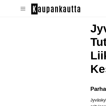
K
aupankautta
Jy
Tu
Li
Ke
Parha
Jyväskyl