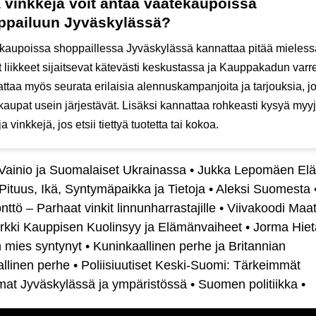
 vinkkejä voit antaa vaatekaupoissa
ppailuun Jyväskylässä?
kaupoissa shoppaillessa Jyväskylässä kannattaa pitää mielessä
 liikkeet sijaitsevat kätevästi keskustassa ja Kauppakadun varre
ttaa myös seurata erilaisia alennuskampanjoita ja tarjouksia, jo
aupat usein järjestävät. Lisäksi kannattaa rohkeasti kysyä myyji
a vinkkejä, jos etsii tiettyä tuotetta tai kokoa.
Vainio ja Suomalaiset Ukrainassa
•
Jukka Lepomäen El
Pituus, Ikä, Syntymäpaikka ja Tietoja
•
Aleksi Suomesta
nttö – Parhaat vinkit linnunharrastajille
•
Viivakoodi Maa
rkki Kauppisen Kuolinsyy ja Elämänvaiheet
•
Jorma Hiet
 mies syntynyt
•
Kuninkaallinen perhe ja Britannian
llinen perhe
•
Poliisiuutiset Keski-Suomi: Tärkeimmät
mat Jyväskylässä ja ympäristössä
•
Suomen politiikka
•