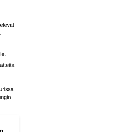
televat
.
le.
atteita
urissa
ungin
än