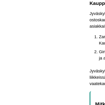
Kaupp
Jyväsky
ostoskad
asiakkai
Zar
Kau
Gin
ja 
Jyväskyl
liikkeis
vaatekau
Mit