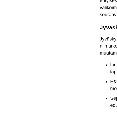
erityise
valikoim
seuraavi
Jyväs
Jyväskyl
niin ark
muutami
Lin
lap
H&M
mo
Sep
edu