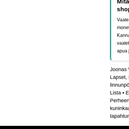
Mitä
sho
Vaate
monet
Kanna
vaatek
apua j
Joonas 
Lapset, 
linnunpö
Lista
•
E
Perheen
kuninkaa
tapahtu