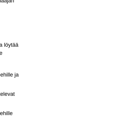
laajan
a löytää
e
ehille ja
televat
ehille