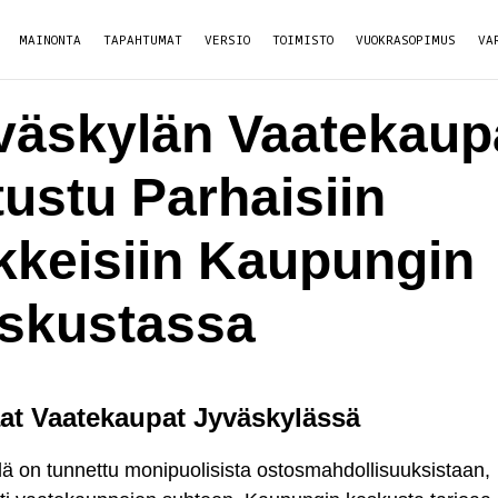
MAINONTA
TAPAHTUMAT
VERSIO
TOIMISTO
VUOKRASOPIMUS
VA
väskylän Vaatekaup
tustu Parhaisiin
ikkeisiin Kaupungin
skustassa
at Vaatekaupat Jyväskylässä
ä on tunnettu monipuolisista ostosmahdollisuuksistaan,