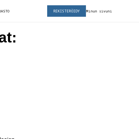
REKISTERÖIDY
RASTO
Minun sivuni
at: