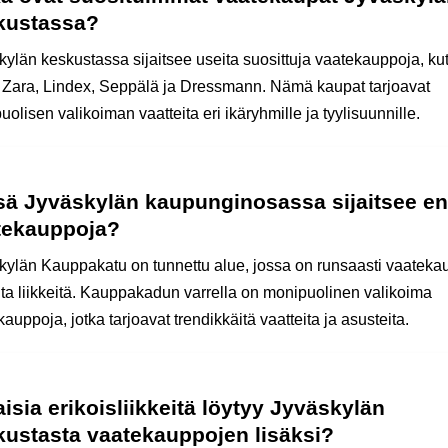
kustassa?
kylän keskustassa sijaitsee useita suosittuja vaatekauppoja, ku
Zara, Lindex, Seppälä ja Dressmann. Nämä kaupat tarjoavat
olisen valikoiman vaatteita eri ikäryhmille ja tyylisuunnille.
sä Jyväskylän kaupunginosassa sijaitsee en
tekauppoja?
kylän Kauppakatu on tunnettu alue, jossa on runsaasti vaateka
ita liikkeitä. Kauppakadun varrella on monipuolinen valikoima
auppoja, jotka tarjoavat trendikkäitä vaatteita ja asusteita.
aisia erikoisliikkeitä löytyy Jyväskylän
kustasta vaatekauppojen lisäksi?