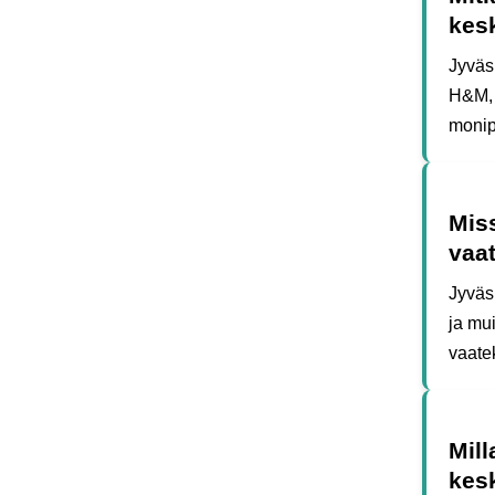
kes
Jyväs
H&M, 
monipu
Mis
vaa
Jyväs
ja mu
vaatek
Mill
kes