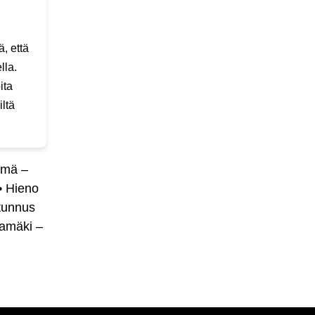
, että
lla.
ita
ltä
ämä –
•
Hieno
tunnus
amäki –