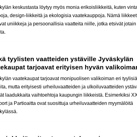
kylän keskustasta löytyy myös monia erikoisliikkeitä, kuten vint
oja, design-liikkeitä ja ekologisia vaatekauppoja. Nämä liikkeet
vat uniikkeja ja persoonallisia vaatteita niille, jotka etsivät jotain
ta.
ä tyylisten vaatteiden ystäville Jyväskylän
ekaupat tarjoavat erityisen hyvän valikoim
kylän vaatekaupat tarjoavat monipuolisen valikoiman eri tyylisi
ita, mutta erityisesti urheiluvaatteiden ja ulkoiluvaatteiden ystäv
vät laadukkaita vaihtoehtoja kaupungin liikkeistä. Esimerkiksi X
port ja Partioaitta ovat suosittuja urheiluvaatteiden myymälöitä
kylässä.