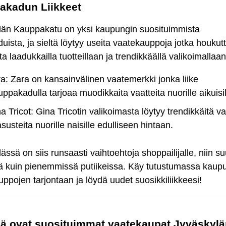
akadun Liikkeet
län Kauppakatu on yksi kaupungin suosituimmista
uista, ja sieltä löytyy useita vaatekauppoja jotka houkut
ta laadukkailla tuotteillaan ja trendikkäällä valikoimallaan
a: Zara on kansainvälinen vaatemerkki jonka liike
ppakadulla tarjoaa muodikkaita vaatteita nuorille aikuisil
a Tricot: Gina Tricotin valikoimasta löytyy trendikkäitä va
asusteita nuorille naisille edulliseen hintaan.
ässä on siis runsaasti vaihtoehtoja shoppailijalle, niin su
sä kuin pienemmissä putiikeissa. Käy tutustumassa kaup
ppojen tarjontaan ja löydä uudet suosikkiliikkeesi!
kä ovat suosituimmat vaatekaupat Jyväskyl