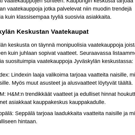
sti vaatekauppojen suhteen. Kaupungin keskusta tarjoaa 
an vaatekauppoja jotka palvelevat niin muodin trendejä
a kuin klassisempaa tyyliä suosivia asiakkaita.
kylän Keskustan Vaatekaupat
än keskusta on täynnä monipuolisia vaatekauppoja joist
een kuin juhlaan sopivat vaatteet. Seuraavassa listaamm
a suosituimpia vaatekauppoja Jyväskylän keskustassa:
dex: Lindexin laaja valikoima tarjoaa vaatteita naisille, mi
sille. Myös muut asusteet ja alusvaatteet löytyvät täältä.
: H&M:n trendikkäät vaatteet ja edulliset hinnat houkut
net asiakkaat kauppakeskus kauppakadulle.
pälä: Seppälä tarjoaa laadukkaita vaatteita naisille ja mi
lliseen hintaan.