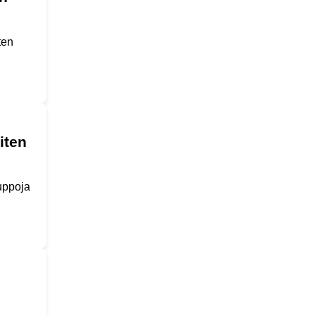
ten
iten
uppoja