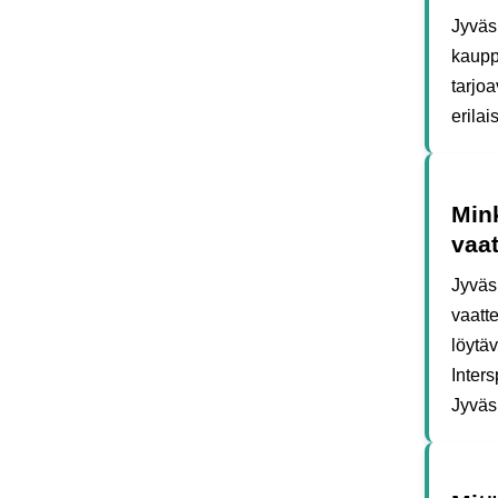
Jyväs
kaupp
tarjoa
erilais
Mink
vaat
Jyväs
vaatte
löytä
Inters
Jyväs