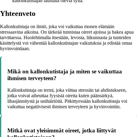
kallonkutistajan taustalla olevia syitä.
Yhteenveto
Kallonkutistaja on ilmiö, joka voi vaikuttaa monen elämään
stressaavina aikoina. On tärkeää tunnistaa oireet ajoissa ja hakea apua
tarvittaessa. Huolehtimalla itsestään, levosta, liikunnasta ja tunteiden
käsittelystä voi vähentää kallonkutistajan vaikutuksia ja edistää omaa
hyvinvointiaan.
Mikä on kallonkutistaja ja miten se vaikuttaa
ihmisen terveyteen?
Kallonkutistaja on termi, joka viittaa stressiin tai ahdistukseen,
jotka voivat aiheuttaa fyysisiä oireita kuten päänsärkyä,
lihasjännitystä ja unihäiriöitä. Pitkittyessään kallonkutistaja voi
vaikuttaa negatiivisesti ihmisen terveyteen ja hyvinvointiin.
Mitkä ovat yleisimmät oireet, jotka liittyvät