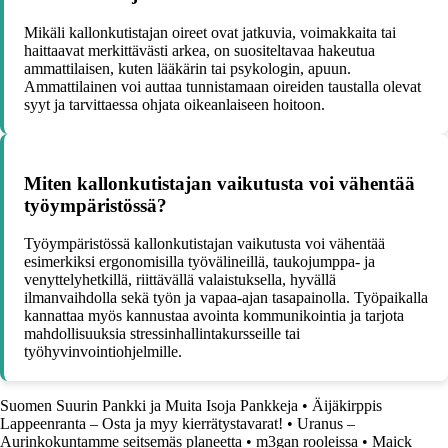
Mikäli kallonkutistajan oireet ovat jatkuvia, voimakkaita tai
haittaavat merkittävästi arkea, on suositeltavaa hakeutua
ammattilaisen, kuten lääkärin tai psykologin, apuun.
Ammattilainen voi auttaa tunnistamaan oireiden taustalla olevat
syyt ja tarvittaessa ohjata oikeanlaiseen hoitoon.
Miten kallonkutistajan vaikutusta voi vähentää
työympäristössä?
Työympäristössä kallonkutistajan vaikutusta voi vähentää
esimerkiksi ergonomisilla työvälineillä, taukojumppa- ja
venyttelyhetkillä, riittävällä valaistuksella, hyvällä
ilmanvaihdolla sekä työn ja vapaa-ajan tasapainolla. Työpaikalla
kannattaa myös kannustaa avointa kommunikointia ja tarjota
mahdollisuuksia stressinhallintakursseille tai
työhyvinvointiohjelmille.
Suomen Suurin Pankki ja Muita Isoja Pankkeja
•
Äijäkirppis
Lappeenranta – Osta ja myy kierrätystavarat!
•
Uranus –
Aurinkokuntamme seitsemäs planeetta
•
m3gan rooleissa
•
Maick