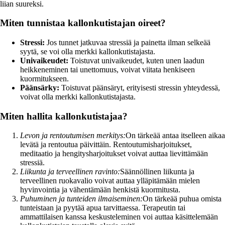
liian suureksi.
Miten tunnistaa kallonkutistajan oireet?
Stressi:
Jos tunnet jatkuvaa stressiä ja painetta ilman selkeää
syytä, se voi olla merkki kallonkutistajasta.
Univaikeudet:
Toistuvat univaikeudet, kuten unen laadun
heikkeneminen tai unettomuus, voivat viitata henkiseen
kuormitukseen.
Päänsärky:
Toistuvat päänsäryt, erityisesti stressin yhteydessä,
voivat olla merkki kallonkutistajasta.
Miten hallita kallonkutistajaa?
Levon ja rentoutumisen merkitys:
On tärkeää antaa itselleen aikaa
levätä ja rentoutua päivittäin. Rentoutumisharjoitukset,
meditaatio ja hengitysharjoitukset voivat auttaa lievittämään
stressiä.
Liikunta ja terveellinen ravinto:
Säännöllinen liikunta ja
terveellinen ruokavalio voivat auttaa ylläpitämään mielen
hyvinvointia ja vähentämään henkistä kuormitusta.
Puhuminen ja tunteiden ilmaiseminen:
On tärkeää puhua omista
tunteistaan ja pyytää apua tarvittaessa. Terapeutin tai
ammattilaisen kanssa keskusteleminen voi auttaa käsittelemään