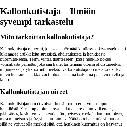
Kallonkutistaja – Ilmiön
syvempi tarkastelu
Mitä tarkoittaa kallonkutistaja?
Kallonkutistaja on termi, jota saatat törmätä kuullessasi keskusteluja tai
lukemassa artikkeleita stressistä, ahdistuksesta ja henkisestä
kuormituksesta. Termi viittaa tilanteeseen, jossa henkilö kokee
voimakasta painetta, joka saa hänet tuntemaan olonsa ahdistuneeksi,
uupuneeksi ja ylikuormittuneeksi. Kallonkutistaja on metafora siitä,
miten henkinen taakka voi tuntua raskaana taakkana painaen mieltä ja
kehoa.
Kallonkutistajan oireet
Kallonkutistajan oireet voivat ilmetä monin eri tavoin riippuen
henkilöstä. Yleisimpiä oireita ovat jatkuva stressi, univaikeudet,
päänsärky, keskittymisvaikeudet, ärtyneisyys, ruokahalun muutokset,
masentuneisuus ja fyysinen uupumus. Näitä oireita ei tule sivuuttaa,
sillä ne voivat olla merkki siitä, että henkinen kuormitus on kasvanut