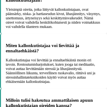
kallonkutistajaan?
Yleisimpiä oireita, jotka liittyvät kallonkutistajaan, ovat
päänsärky, niska- ja hartiaseudun kivut, lihasjännitys, väsymys,
unettomuus, ärtyneisyys sekä keskittymisvaikeudet. Nämä
oireet voivat vaihdella henkilökohtaisesti ja niiden voimakkuus
voi vaihdella tilanteen mukaan.
Miten kallonkutistajaa voi lievittää ja
ennaltaehkäistä?
Kallonkutistajaa voi lievittää ja ennaltaehkäistä monin eri
tavoin. Rentoutumisharjoitukset, kuten jooga tai meditaatio,
voivat auttaa lievittämään stressiä ja lihasjännitystä.
Säännöllinen liikunta, terveellinen ruokavalio, riittävä uni ja
stressinhallintatekniikoiden käyttö voivat myös auttaa
ehkäisemään kallonkutistajaa.
Milloin tulisi hakeutua ammattilaisen apuun
kallonkutistajan oireiden kanssa?