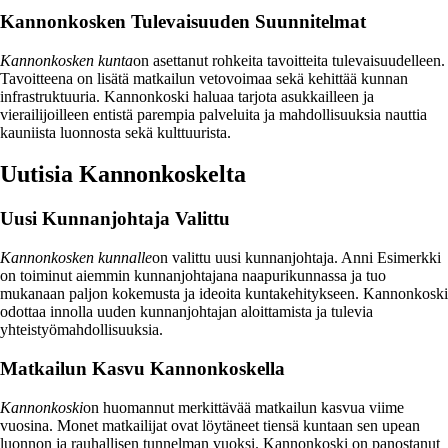
Kannonkosken Tulevaisuuden Suunnitelmat
Kannonkosken kunta
on asettanut rohkeita tavoitteita tulevaisuudelleen.
Tavoitteena on lisätä matkailun vetovoimaa sekä kehittää kunnan
infrastruktuuria. Kannonkoski haluaa tarjota asukkailleen ja
vierailijoilleen entistä parempia palveluita ja mahdollisuuksia nauttia
kauniista luonnosta sekä kulttuurista.
Uutisia Kannonkoskelta
Uusi Kunnanjohtaja Valittu
Kannonkosken kunnalle
on valittu uusi kunnanjohtaja. Anni Esimerkki
on toiminut aiemmin kunnanjohtajana naapurikunnassa ja tuo
mukanaan paljon kokemusta ja ideoita kuntakehitykseen. Kannonkoski
odottaa innolla uuden kunnanjohtajan aloittamista ja tulevia
yhteistyömahdollisuuksia.
Matkailun Kasvu Kannonkoskella
Kannonkoski
on huomannut merkittävää matkailun kasvua viime
vuosina. Monet matkailijat ovat löytäneet tiensä kuntaan sen upean
luonnon ja rauhallisen tunnelman vuoksi. Kannonkoski on panostanut