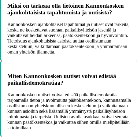
Miksi on tärkeää olla tietoinen Kannonkosken
ajankohtaisista tapahtumista ja uutisista?
Kannonkosken ajankohtaiset tapahtumat ja uutiset ovat tärkeitä,
koska ne koskettavat suoraan paikallisyhteisön jäseniä ja
vaikuttavat heidän arkeensa, päätöksentekoon ja hyvinvointiin.
Tietoisuus ajankohtaisista asioista auttaa osallistumaan
keskusteluun, vaikuttamaan päätöksentekoon ja ymmärtämään
oman yhteisön tilannetta.
Miten Kannonkosken uutiset voivat edistää
paikallisdemokratiaa?
Kannonkosken uutiset voivat edistää paikallisdemokratiaa
tarjoamalla tietoa ja avoimuutta päätöksentekoon, kannustamalla
osallistumaan yhteiskunnalliseen keskusteluun ja vaikuttamaan
kunnan asioihin sekä lisäämällä ymmärrystä paikallisyhteisön
toiminnasta ja tarpeista. Uutisten avulla asukkaat voivat seurata
kunnan päätöksentekoa ja vaikuttaa siihen omilla mielipiteillään
ja toimillaan.