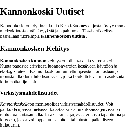
Kannonkoski Uutiset
Kannonkoski on idyllinen kunta Keski-Suomessa, josta löytyy monia
mielenkiintoisia nähtävyyksiä ja tapahtumia. Tässä artikkelissa
käsitellään tuoreimpia
Kannonkosken uutisia
.
Kannonkosken Kehitys
Kannonkosken kunnan
kehitys on ollut vakaata viime aikoina.
Kunta panostaa erityisesti luonnonvarojen kestävään käyttöön ja
ekologisuuteen. Kannonkoski on tunnettu upeasta luonnostaan ja
monista ulkoilumahdollisuuksista, jotka houkuttelevat niin asukkaita
kuin matkailijoitakin.
Virkistysmahdollisuudet
Kannonkoskella
on monipuoliset virkistysmahdollisuudet. Voit
patikoida upeissa metsissä, kalastaa kristallinkirkkaissa järvissä tai
rentoutua rantasaunalla. Lisäksi kunta järjestää erilaisia tapahtumia ja
kursseja, joissa voit oppia uusia taitoja tai tutustua paikalliseen
kulttuuriin.