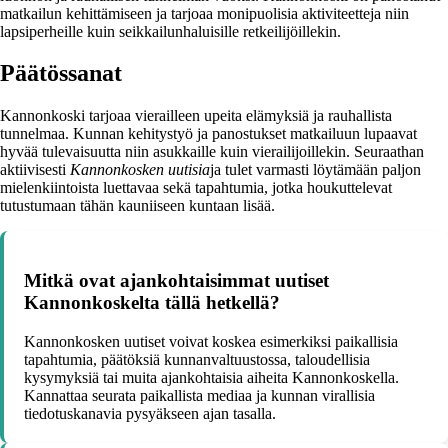
matkailun kehittämiseen ja tarjoaa monipuolisia aktiviteetteja niin
lapsiperheille kuin seikkailunhaluisille retkeilijöillekin.
Päätössanat
Kannonkoski tarjoaa vierailleen upeita elämyksiä ja rauhallista
tunnelmaa. Kunnan kehitystyö ja panostukset matkailuun lupaavat
hyvää tulevaisuutta niin asukkaille kuin vierailijoillekin. Seuraathan
aktiivisesti
Kannonkosken uutisia
ja tulet varmasti löytämään paljon
mielenkiintoista luettavaa sekä tapahtumia, jotka houkuttelevat
tutustumaan tähän kauniiseen kuntaan lisää.
Mitkä ovat ajankohtaisimmat uutiset
Kannonkoskelta tällä hetkellä?
Kannonkosken uutiset voivat koskea esimerkiksi paikallisia
tapahtumia, päätöksiä kunnanvaltuustossa, taloudellisia
kysymyksiä tai muita ajankohtaisia aiheita Kannonkoskella.
Kannattaa seurata paikallista mediaa ja kunnan virallisia
tiedotuskanavia pysyäkseen ajan tasalla.