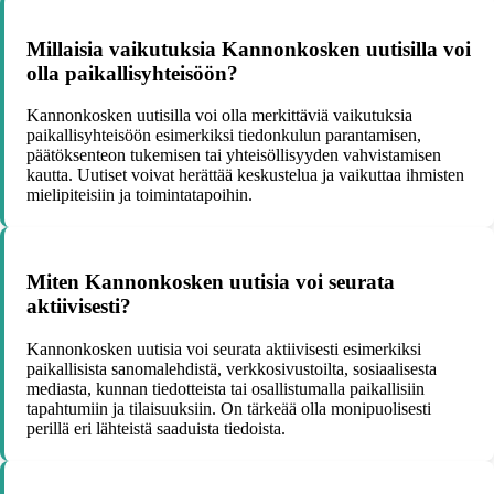
Millaisia vaikutuksia Kannonkosken uutisilla voi
olla paikallisyhteisöön?
Kannonkosken uutisilla voi olla merkittäviä vaikutuksia
paikallisyhteisöön esimerkiksi tiedonkulun parantamisen,
päätöksenteon tukemisen tai yhteisöllisyyden vahvistamisen
kautta. Uutiset voivat herättää keskustelua ja vaikuttaa ihmisten
mielipiteisiin ja toimintatapoihin.
Miten Kannonkosken uutisia voi seurata
aktiivisesti?
Kannonkosken uutisia voi seurata aktiivisesti esimerkiksi
paikallisista sanomalehdistä, verkkosivustoilta, sosiaalisesta
mediasta, kunnan tiedotteista tai osallistumalla paikallisiin
tapahtumiin ja tilaisuuksiin. On tärkeää olla monipuolisesti
perillä eri lähteistä saaduista tiedoista.