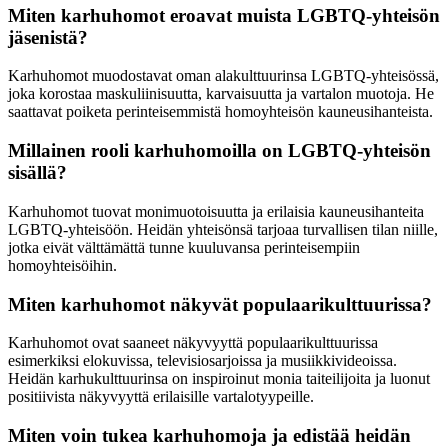
Miten karhuhomot eroavat muista LGBTQ-yhteisön
jäsenistä?
Karhuhomot muodostavat oman alakulttuurinsa LGBTQ-yhteisössä,
joka korostaa maskuliinisuutta, karvaisuutta ja vartalon muotoja. He
saattavat poiketa perinteisemmistä homoyhteisön kauneusihanteista.
Millainen rooli karhuhomoilla on LGBTQ-yhteisön
sisällä?
Karhuhomot tuovat monimuotoisuutta ja erilaisia kauneusihanteita
LGBTQ-yhteisöön. Heidän yhteisönsä tarjoaa turvallisen tilan niille,
jotka eivät välttämättä tunne kuuluvansa perinteisempiin
homoyhteisöihin.
Miten karhuhomot näkyvät populaarikulttuurissa?
Karhuhomot ovat saaneet näkyvyyttä populaarikulttuurissa
esimerkiksi elokuvissa, televisiosarjoissa ja musiikkivideoissa.
Heidän karhukulttuurinsa on inspiroinut monia taiteilijoita ja luonut
positiivista näkyvyyttä erilaisille vartalotyypeille.
Miten voin tukea karhuhomoja ja edistää heidän