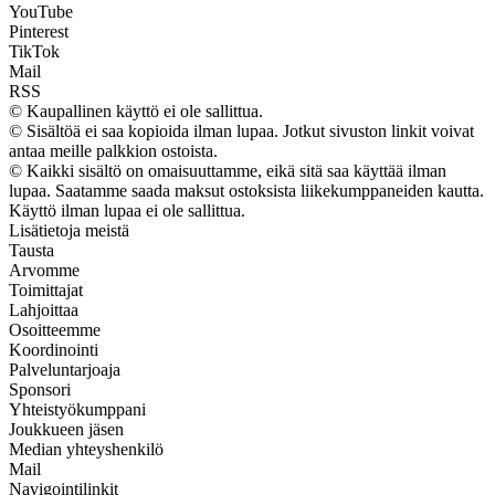
YouTube
Pinterest
TikTok
Mail
RSS
© Kaupallinen käyttö ei ole sallittua.
© Sisältöä ei saa kopioida ilman lupaa. Jotkut sivuston linkit voivat
antaa meille palkkion ostoista.
© Kaikki sisältö on omaisuuttamme, eikä sitä saa käyttää ilman
lupaa. Saatamme saada maksut ostoksista liikekumppaneiden kautta.
Käyttö ilman lupaa ei ole sallittua.
Lisätietoja meistä
Tausta
Arvomme
Toimittajat
Lahjoittaa
Osoitteemme
Koordinointi
Palveluntarjoaja
Sponsori
Yhteistyökumppani
Joukkueen jäsen
Median yhteyshenkilö
Mail
Navigointilinkit