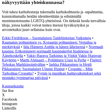
näkyvyyttään yhteiskunnassa?
Voit tukea karhuhomoja tukemalla karhukulttuuria ja -tapahtumia,
kunnioittamalla heidän identiteettiään ja edistämällä
monimuotoisuutta LGBTQ-yhteisössä. On tärkeää luoda turvallisia
tiloja, joissa kaikki voivat tuntea itsensä hyväksytyiksi ja
arvostetuiksi juuri sellaisina kuin ovat.
Erkki Fredrikson – Suomalaisen Taidehistorian Vaikuttaja
•
Raamatun polttaminen vs. Koraanin polttaminen: Vertailua ja
merkityksiä
•
Iida Hämeen Anttila ja hänen läheisensä
•
Normaali
kauppa: Erikoistuneet normaalit kauppaketjut Iisalmessa ja
Äänekoskella
•
Vakio Harava Tarkistus ja Vinkit Vakio Haravan
Käyttöön
•
Martti Ahtisaari – Poliittinen Urasi ja Perhe
•
Flaijeri:
Tehokas Markkinointiväline
•
Jarkka Pikkarainen ja Heidi
Pikkarainen: Suomalaiset Uinnin Huiput
•
Cropattu – Mitä
Tarkoittaa Cropattu?
•
Tyrnin ja mustikan haittavaikutukset sekä
montako tyrnimarjaa päivässä
•
K
aupankautta
Jaa iloa
X
Facebook
Instagram
LinkedIn