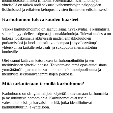
monimuotoisemmaksi ja moniarvoisemmaksi. Karhuhomojen
yhteisöllä on tärkeä rooli seksuaalivähemmistöjen näkyvyyden
lisäämisessä ja erilaisten kehopositiivisten ihanteiden edistämisessä.
Karhuhomon tulevaisuuden haasteet
Vaikka karhuhomoilmiö on saanut laajaa hyväksyntää ja kannatusta,
siihen liittyy edelleen stigmaa ja ennakkoluuloja. Tulevaisuudessa on
tärkeää työskennellä aktiivisesti näiden ennakkoluulojen
purkamiseksi ja luoda entistä avoimempaa ja hyväksyvämpää
yhteiskuntaa kaikille seksuaali- ja sukupuolivähemmistöihin
kuuluville.
Olet saanut kattavan katsauksen karhuhomoilmiöön ja sen
merkitykseen yhteiskunnassa. Toivottavasti tämä opas auttoi sinua
ymmärtämään paremmin karhuhomoilmiön monipuolisuutta ja
merkitystä seksuaalivähemmistöjen joukossa.
Mitä tarkoitetaan termillä karhuhomo?
Karhuhomo on slangitermi, jota käytetään kuvaamaan karhumaisia
ja maskuliinisia homomiehiä. Karhuhomot ovat usein
vahvarakenteisia ja karvaisia miehiä, jotka identifioituvat
karhukulttuuriin ja -yhteisöön.