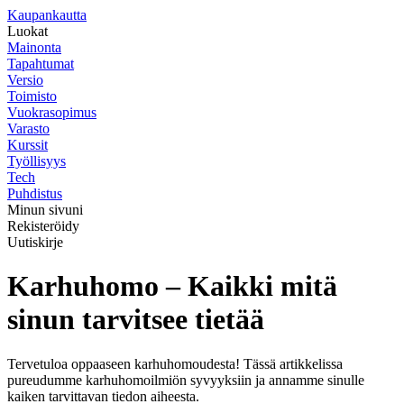
K
aupankautta
Luokat
Mainonta
Tapahtumat
Versio
Toimisto
Vuokrasopimus
Varasto
Kurssit
Työllisyys
Tech
Puhdistus
Minun sivuni
Rekisteröidy
Uutiskirje
Karhuhomo – Kaikki mitä
sinun tarvitsee tietää
Tervetuloa oppaaseen karhuhomoudesta! Tässä artikkelissa
pureudumme karhuhomoilmiön syvyyksiin ja annamme sinulle
kaiken tarvittavan tiedon aiheesta.