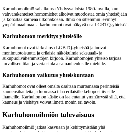
Karhuhomoilmiö sai alkunsa Yhdysvalloista 1980-luvulla, kun
vahvarakenteiset homomiehet alkoivat muodostaa omia yhteisöjään
ja korostaa karheaa ulkonäköään. Ilmiö on sittemmin levinnyt
ympäri maailmaa ja karhuhomot ovat näkyvä osa LGBTQ-yhteisöä.
Karhuhomon merkitys yhteisölle
Karhuhomot ovat tärkeä osa LGBTQ-yhteisöä ja tuovat
monimuotoisuutta ja erilaisia näkökulmia seksuaali- ja
sukupuolivähemmistöjen kirjoon. Karhuhomojen yhteisö tarjoaa
turvallisen tilan ja vertaistukea samanhenkisille miehille.
Karhuhomon vaikutus yhteiskuntaan
Karhuhomot ovat olleet omalta osaltaan murtamassa perinteisiä
kauneusihanteita ja luomassa tilaa erilaisille kehopositiivisille
ihanteille. Karhuhomon käsite on laajentanut ymmärrystä siitä, että
kauneus ja viehätys voivat ilmetä monin eri tavoin.
Karhuhomoilmiön tulevaisuus
Karhuhomoilmiö jatkaa kasvuaan ja kehittymistään yhä