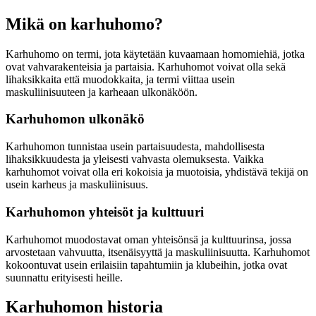
Mikä on karhuhomo?
Karhuhomo on termi, jota käytetään kuvaamaan homomiehiä, jotka
ovat vahvarakenteisia ja partaisia. Karhuhomot voivat olla sekä
lihaksikkaita että muodokkaita, ja termi viittaa usein
maskuliinisuuteen ja karheaan ulkonäköön.
Karhuhomon ulkonäkö
Karhuhomon tunnistaa usein partaisuudesta, mahdollisesta
lihaksikkuudesta ja yleisesti vahvasta olemuksesta. Vaikka
karhuhomot voivat olla eri kokoisia ja muotoisia, yhdistävä tekijä on
usein karheus ja maskuliinisuus.
Karhuhomon yhteisöt ja kulttuuri
Karhuhomot muodostavat oman yhteisönsä ja kulttuurinsa, jossa
arvostetaan vahvuutta, itsenäisyyttä ja maskuliinisuutta. Karhuhomot
kokoontuvat usein erilaisiin tapahtumiin ja klubeihin, jotka ovat
suunnattu erityisesti heille.
Karhuhomon historia