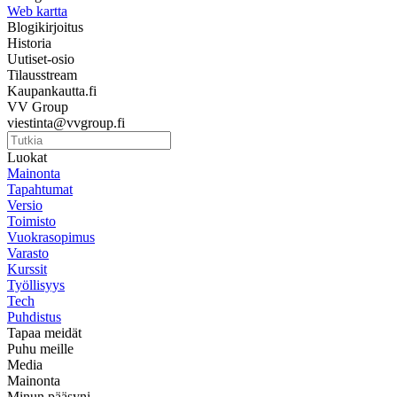
Web kartta
Blogikirjoitus
Historia
Uutiset-osio
Tilausstream
Kaupankautta.fi
VV Group
viestinta@vvgroup.fi
Luokat
Mainonta
Tapahtumat
Versio
Toimisto
Vuokrasopimus
Varasto
Kurssit
Työllisyys
Tech
Puhdistus
Tapaa meidät
Puhu meille
Media
Mainonta
Minun pääsyni