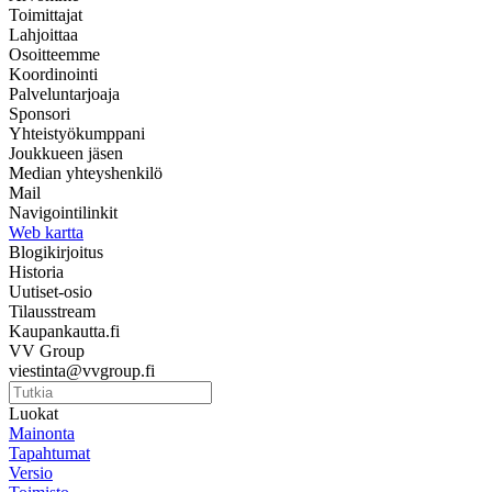
Toimittajat
Lahjoittaa
Osoitteemme
Koordinointi
Palveluntarjoaja
Sponsori
Yhteistyökumppani
Joukkueen jäsen
Median yhteyshenkilö
Mail
Navigointilinkit
Web kartta
Blogikirjoitus
Historia
Uutiset-osio
Tilausstream
Kaupankautta.fi
VV Group
viestinta@vvgroup.fi
Luokat
Mainonta
Tapahtumat
Versio