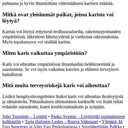
puhtaana ja hyvin ilmastoituna vähentääksesi karisten määrää.
Mitkä ovat yleisimmät paikat, joissa karista voi
löytyä?
Karista voi löytyä erityisesti teollisuusalueilta, rakennustyömaiden
ympäristöstä, liikenteen läheisyydestä ja vanhoista rakennuksista.
Myös tupakansavu voi sisältää karista.
Miten karis vaikuttaa ympäristöön?
Karis voi aiheuttaa ympäristössä ilmanlaadun heikkenemistä ja
saastumista. Se voi myös vaikuttaa kasvien ja eläinten terveyteen
haitallisesti.
Mitä muita terveysriskejä karis voi aiheuttaa?
Lisäksi hengitystieongelmien lisäksi karis voi aiheuttaa ihoärsytystä
ja silmäoireita. Pitkäaikainen altistuminen karikselle voi lisätä riskiä
erilaisiin sairauksiin, kuten keuhkosairauksiin ja syöpään.
Juho Tuomisto – Lentäjä
•
Paska Avenue – Löytöretki suomalaiseen
kulttuuriin
•
Tarja Halonen Lesbo – Rouva Valtasaari
•
Yliminä, Id
Ego Superego ja Alter Ego Psykologiassa
•
Suurlähettilään Palkka
•