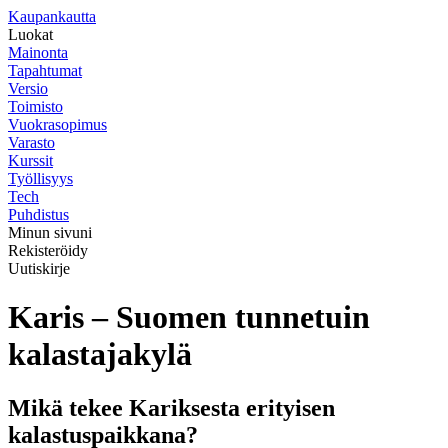
K
aupankautta
Luokat
Mainonta
Tapahtumat
Versio
Toimisto
Vuokrasopimus
Varasto
Kurssit
Työllisyys
Tech
Puhdistus
Minun sivuni
Rekisteröidy
Uutiskirje
Karis – Suomen tunnetuin
kalastajakylä
Mikä tekee Kariksesta erityisen
kalastuspaikkana?