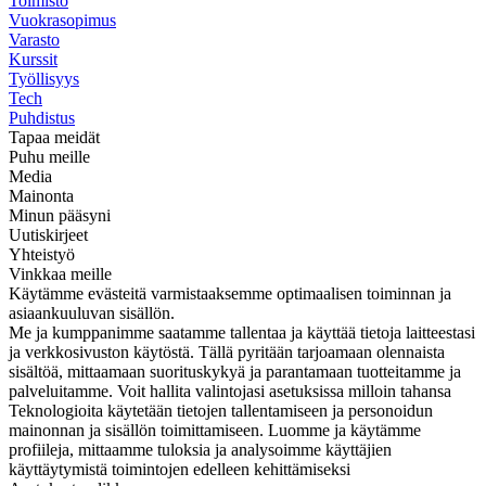
Toimisto
Vuokrasopimus
Varasto
Kurssit
Työllisyys
Tech
Puhdistus
Tapaa meidät
Puhu meille
Media
Mainonta
Minun pääsyni
Uutiskirjeet
Yhteistyö
Vinkkaa meille
Käytämme evästeitä varmistaaksemme optimaalisen toiminnan ja
asiaankuuluvan sisällön.
Me ja kumppanimme saatamme tallentaa ja käyttää tietoja laitteestasi
ja verkkosivuston käytöstä. Tällä pyritään tarjoamaan olennaista
sisältöä, mittaamaan suorituskykyä ja parantamaan tuotteitamme ja
palveluitamme. Voit hallita valintojasi asetuksissa milloin tahansa
Teknologioita käytetään tietojen tallentamiseen ja personoidun
mainonnan ja sisällön toimittamiseen. Luomme ja käytämme
profiileja, mittaamme tuloksia ja analysoimme käyttäjien
käyttäytymistä toimintojen edelleen kehittämiseksi