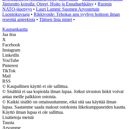
Jänisrutto koiralla: Oireet, Hoito ja Ennaltaehkäisy
•
Ruotsin
NATO-jäsenyys
•
Lauri Lammi: Suomen Arvostetuin
Luontokuvaaja
•
Rikkivoide: Tehokas apu syyhyn hoitoon ilman
reseptiä apteekista
•
Tiitisen lista nimet
•
K
aupankautta
Jaa iloa
X
Facebook
Instagram
LinkedIn
YouTube
Pinterest
TikTok
Mail
RSS
© Kaupallinen käyttö ei ole sallittua.
© Sisältöä ei saa kopioida ilman lupaa. Jotkut sivuston linkit voivat
antaa meille palkkion ostoista.
© Kaikki sisältö on omaisuuttamme, eikä sitä saa käyttää ilman
lupaa. Saatamme saada maksut ostoksista liikekumppaneiden kautta.
Käyttö ilman lupaa ei ole sallittua.
Lisätietoja meistä
Tausta
Arvomme