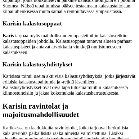
kilpailuja, jotka houkuttelevat paikalle kalastusintoilijoita eri puolilta
Suomea. Näissä tapahtumissa pääsee testaamaan kalastustaitojaan
kilpailuhenkisessä mutta samalla rentouttavassa ympäristössä.
Karisin kalastusoppaat
Karis
tarjoaa myös mahdollisuuden opastettuihin kalastusretkiin
kalastusoppaiden johdolla. Kalastusoppaat tuntevat alueen parhaat
kalastuspisteet ja antavat arvokkaita vinkkejä onnistuneeseen
kalastukseen.
Karisin kalastusyhdistykset
Karisissa toimii useita aktiivisia kalastusyhdistyksiä, jotka järjestävät
erilaisia kalastustapahtumia ja -retkiä jäsenilleen.
Kalastusyhdistykset ovat oiva tapa tutustua muihin kalastuksesta
kiinnostuneisiin ja jakaa kokemuksia kalastusharrastuksesta.
Karisin ravintolat ja
majoitusmahdollisuudet
Kariksessa on laadukkaita ravintoloita, jotka tarjoavat herkullisia
kala-aterioita paikallisista raaka-aineista valmistettuna. Lisäksi
alueella on monipuolisia majoitusmahdollisuuksia niin hotelleissa,