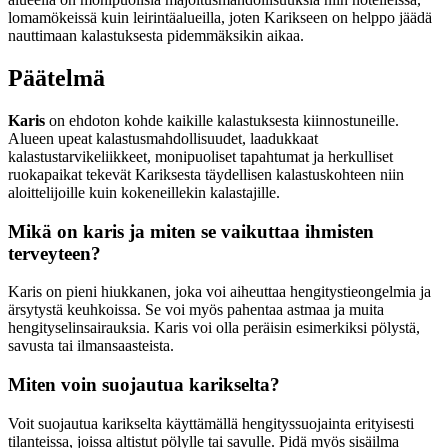
lomamökeissä kuin leirintäalueilla, joten Karikseen on helppo jäädä
nauttimaan kalastuksesta pidemmäksikin aikaa.
Päätelmä
Karis
on ehdoton kohde kaikille kalastuksesta kiinnostuneille.
Alueen upeat kalastusmahdollisuudet, laadukkaat
kalastustarvikeliikkeet, monipuoliset tapahtumat ja herkulliset
ruokapaikat tekevät Kariksesta täydellisen kalastuskohteen niin
aloittelijoille kuin kokeneillekin kalastajille.
Mikä on karis ja miten se vaikuttaa ihmisten
terveyteen?
Karis on pieni hiukkanen, joka voi aiheuttaa hengitystieongelmia ja
ärsytystä keuhkoissa. Se voi myös pahentaa astmaa ja muita
hengityselinsairauksia. Karis voi olla peräisin esimerkiksi pölystä,
savusta tai ilmansaasteista.
Miten voin suojautua karikselta?
Voit suojautua karikselta käyttämällä hengityssuojainta erityisesti
tilanteissa, joissa altistut pölylle tai savulle. Pidä myös sisäilma