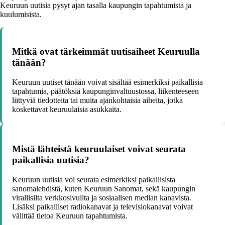
Keuruun uutisia pysyt ajan tasalla kaupungin tapahtumista ja
kuulumisista.
Mitkä ovat tärkeimmät uutisaiheet Keuruulla
tänään?
Keuruun uutiset tänään voivat sisältää esimerkiksi paikallisia
tapahtumia, päätöksiä kaupunginvaltuustossa, liikenteeseen
liittyviä tiedotteita tai muita ajankohtaisia aiheita, jotka
koskettavat keuruulaisia asukkaita.
Mistä lähteistä keuruulaiset voivat seurata
paikallisia uutisia?
Keuruun uutisia voi seurata esimerkiksi paikallisista
sanomalehdistä, kuten Keuruun Sanomat, sekä kaupungin
virallisilta verkkosivuilta ja sosiaalisen median kanavista.
Lisäksi paikalliset radiokanavat ja televisiokanavat voivat
välittää tietoa Keuruun tapahtumista.