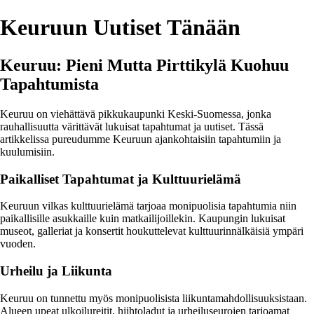
Keuruun Uutiset Tänään
Keuruu: Pieni Mutta Pirttikylä Kuohuu
Tapahtumista
Keuruu on viehättävä pikkukaupunki Keski-Suomessa, jonka
rauhallisuutta värittävät lukuisat tapahtumat ja uutiset. Tässä
artikkelissa pureudumme Keuruun ajankohtaisiin tapahtumiin ja
kuulumisiin.
Paikalliset Tapahtumat ja Kulttuurielämä
Keuruun vilkas kulttuurielämä tarjoaa monipuolisia tapahtumia niin
paikallisille asukkaille kuin matkailijoillekin. Kaupungin lukuisat
museot, galleriat ja konsertit houkuttelevat kulttuurinnälkäisiä ympäri
vuoden.
Urheilu ja Liikunta
Keuruu on tunnettu myös monipuolisista liikuntamahdollisuuksistaan.
Alueen upeat ulkoilureitit, hiihtoladut ja urheiluseurojen tarjoamat