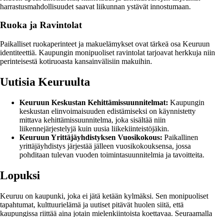
harrastusmahdollisuudet saavat liikunnan ystävät innostumaan.
Ruoka ja Ravintolat
Paikalliset ruokaperinteet ja makuelämykset ovat tärkeä osa Keuruun
identiteettiä. Kaupungin monipuoliset ravintolat tarjoavat herkkuja niin
perinteisestä kotiruoasta kansainvälisiin makuihin.
Uutisia Keuruulta
Keuruun Keskustan Kehittämissuunnitelmat:
Kaupungin
keskustan elinvoimaisuuden edistämiseksi on käynnistetty
mittava kehittämissuunnitelma, joka sisältää niin
liikennejärjestelyjä kuin uusia liikekiinteistöjäkin.
Keuruun Yrittäjäyhdistyksen Vuosikokous:
Paikallinen
yrittäjäyhdistys järjestää jälleen vuosikokouksensa, jossa
pohditaan tulevan vuoden toimintasuunnitelmia ja tavoitteita.
Lopuksi
Keuruu on kaupunki, joka ei jätä ketään kylmäksi. Sen monipuoliset
tapahtumat, kulttuurielämä ja uutiset pitävät huolen siitä, että
kaupungissa riittää aina jotain mielenkiintoista koettavaa. Seuraamalla