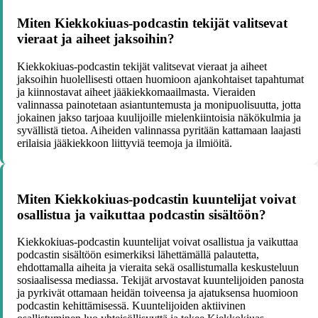
Miten Kiekkokiuas-podcastin tekijät valitsevat
vieraat ja aiheet jaksoihin?
Kiekkokiuas-podcastin tekijät valitsevat vieraat ja aiheet
jaksoihin huolellisesti ottaen huomioon ajankohtaiset tapahtumat
ja kiinnostavat aiheet jääkiekkomaailmasta. Vieraiden
valinnassa painotetaan asiantuntemusta ja monipuolisuutta, jotta
jokainen jakso tarjoaa kuulijoille mielenkiintoisia näkökulmia ja
syvällistä tietoa. Aiheiden valinnassa pyritään kattamaan laajasti
erilaisia jääkiekkoon liittyviä teemoja ja ilmiöitä.
Miten Kiekkokiuas-podcastin kuuntelijat voivat
osallistua ja vaikuttaa podcastin sisältöön?
Kiekkokiuas-podcastin kuuntelijat voivat osallistua ja vaikuttaa
podcastin sisältöön esimerkiksi lähettämällä palautetta,
ehdottamalla aiheita ja vieraita sekä osallistumalla keskusteluun
sosiaalisessa mediassa. Tekijät arvostavat kuuntelijoiden panosta
ja pyrkivät ottamaan heidän toiveensa ja ajatuksensa huomioon
podcastin kehittämisessä. Kuuntelijoiden aktiivinen