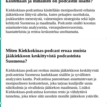
käsitellään ja millainen on podcastin sisältö?
Kiekkokiuas-podcastissa käsitellään monipuolisesti erilaisia
jääkiekkoon liittyviä aiheita, kuten pelaajien suorituksia,
joukkueiden menestystä, valmentajien strategioita sekä lajin
kehitystä Suomessa ja maailmalla. Podcastin sisältö koostuu
asiantuntevista analyyseista, vieraspuheenvuoroista,
haastatteluista ja rentoa keskustelua unohtamatta.
Miten Kiekkokiuas-podcast eroaa muista
jääkiekkoon keskittyvistä podcasteista
Suomessa?
Kiekkokiuas-podcast erottuu muista jääkiekkoon keskittyvistä
podcasteista Suomessa laadukkaan sisällön ja syvällisten
analyysien kautta. Podcastissa panostetaan asiantuntevaan ja
monipuoliseen keskusteluun, joka tarjoaa kuulijoille uusia
näkökulmia ja oivalluksia jääkiekon maailmasta. Lisäksi
Kiekkokiuas-podcastissa korostuu rento ja viihdyttävä
tunnelma, joka tekee siitä suosikin monille jääkiekon ystäville.