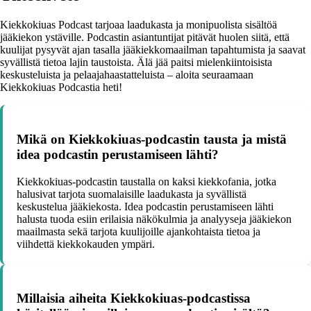
Kiekkokiuas Podcast tarjoaa laadukasta ja monipuolista sisältöä
jääkiekon ystäville. Podcastin asiantuntijat pitävät huolen siitä, että
kuulijat pysyvät ajan tasalla jääkiekkomaailman tapahtumista ja saavat
syvällistä tietoa lajin taustoista. Älä jää paitsi mielenkiintoisista
keskusteluista ja pelaajahaastatteluista – aloita seuraamaan
Kiekkokiuas Podcastia heti!
Mikä on Kiekkokiuas-podcastin tausta ja mistä
idea podcastin perustamiseen lähti?
Kiekkokiuas-podcastin taustalla on kaksi kiekkofania, jotka
halusivat tarjota suomalaisille laadukasta ja syvällistä
keskustelua jääkiekosta. Idea podcastin perustamiseen lähti
halusta tuoda esiin erilaisia näkökulmia ja analyyseja jääkiekon
maailmasta sekä tarjota kuulijoille ajankohtaista tietoa ja
viihdettä kiekkokauden ympäri.
Millaisia aiheita Kiekkokiuas-podcastissa