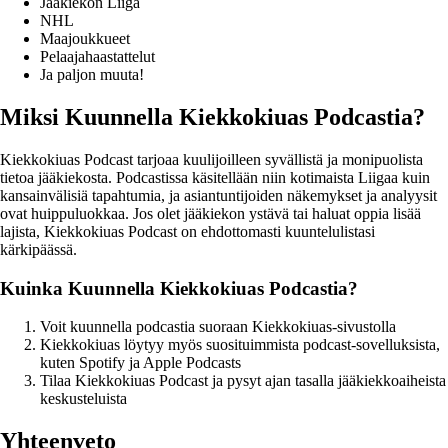
Jääkiekon Liiga
NHL
Maajoukkueet
Pelaajahaastattelut
Ja paljon muuta!
Miksi Kuunnella Kiekkokiuas Podcastia?
Kiekkokiuas Podcast tarjoaa kuulijoilleen syvällistä ja monipuolista
tietoa jääkiekosta. Podcastissa käsitellään niin kotimaista Liigaa kuin
kansainvälisiä tapahtumia, ja asiantuntijoiden näkemykset ja analyysit
ovat huippuluokkaa. Jos olet jääkiekon ystävä tai haluat oppia lisää
lajista, Kiekkokiuas Podcast on ehdottomasti kuuntelulistasi
kärkipäässä.
Kuinka Kuunnella Kiekkokiuas Podcastia?
Voit kuunnella podcastia suoraan Kiekkokiuas-sivustolla
Kiekkokiuas löytyy myös suosituimmista podcast-sovelluksista,
kuten Spotify ja Apple Podcasts
Tilaa Kiekkokiuas Podcast ja pysyt ajan tasalla jääkiekkoaiheista
keskusteluista
Yhteenveto