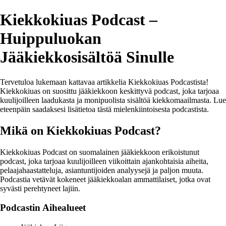
Kiekkokiuas Podcast –
Huippuluokan
Jääkiekkosisältöä Sinulle
Tervetuloa lukemaan kattavaa artikkelia Kiekkokiuas Podcastista!
Kiekkokiuas on suosittu jääkiekkoon keskittyvä podcast, joka tarjoaa
kuulijoilleen laadukasta ja monipuolista sisältöä kiekkomaailmasta. Lue
eteenpäin saadaksesi lisätietoa tästä mielenkiintoisesta podcastista.
Mikä on Kiekkokiuas Podcast?
Kiekkokiuas Podcast on suomalainen jääkiekkoon erikoistunut
podcast, joka tarjoaa kuulijoilleen viikoittain ajankohtaisia aiheita,
pelaajahaastatteluja, asiantuntijoiden analyysejä ja paljon muuta.
Podcastia vetävät kokeneet jääkiekkoalan ammattilaiset, jotka ovat
syvästi perehtyneet lajiin.
Podcastin Aihealueet