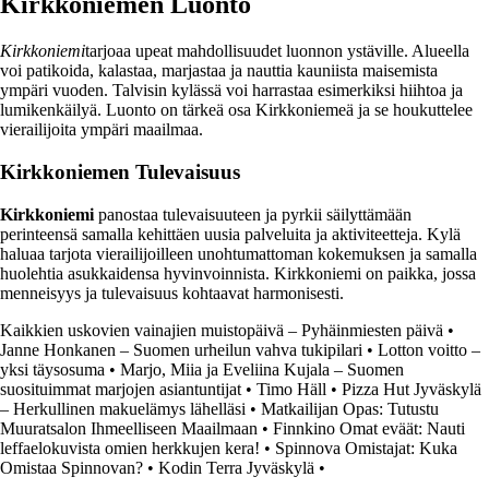
Kirkkoniemen Luonto
Kirkkoniemi
tarjoaa upeat mahdollisuudet luonnon ystäville. Alueella
voi patikoida, kalastaa, marjastaa ja nauttia kauniista maisemista
ympäri vuoden. Talvisin kylässä voi harrastaa esimerkiksi hiihtoa ja
lumikenkäilyä. Luonto on tärkeä osa Kirkkoniemeä ja se houkuttelee
vierailijoita ympäri maailmaa.
Kirkkoniemen Tulevaisuus
Kirkkoniemi
panostaa tulevaisuuteen ja pyrkii säilyttämään
perinteensä samalla kehittäen uusia palveluita ja aktiviteetteja. Kylä
haluaa tarjota vierailijoilleen unohtumattoman kokemuksen ja samalla
huolehtia asukkaidensa hyvinvoinnista. Kirkkoniemi on paikka, jossa
menneisyys ja tulevaisuus kohtaavat harmonisesti.
Kaikkien uskovien vainajien muistopäivä – Pyhäinmiesten päivä
•
Janne Honkanen – Suomen urheilun vahva tukipilari
•
Lotton voitto –
yksi täysosuma
•
Marjo, Miia ja Eveliina Kujala – Suomen
suosituimmat marjojen asiantuntijat
•
Timo Häll
•
Pizza Hut Jyväskylä
– Herkullinen makuelämys lähelläsi
•
Matkailijan Opas: Tutustu
Muuratsalon Ihmeelliseen Maailmaan
•
Finnkino Omat eväät: Nauti
leffaelokuvista omien herkkujen kera!
•
Spinnova Omistajat: Kuka
Omistaa Spinnovan?
•
Kodin Terra Jyväskylä
•