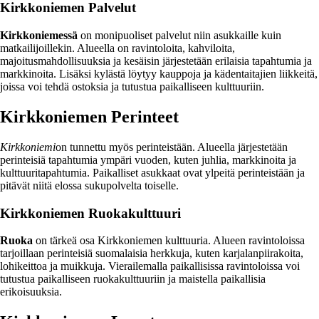
Kirkkoniemen Palvelut
Kirkkoniemessä
on monipuoliset palvelut niin asukkaille kuin
matkailijoillekin. Alueella on ravintoloita, kahviloita,
majoitusmahdollisuuksia ja kesäisin järjestetään erilaisia tapahtumia ja
markkinoita. Lisäksi kylästä löytyy kauppoja ja kädentaitajien liikkeitä,
joissa voi tehdä ostoksia ja tutustua paikalliseen kulttuuriin.
Kirkkoniemen Perinteet
Kirkkoniemi
on tunnettu myös perinteistään. Alueella järjestetään
perinteisiä tapahtumia ympäri vuoden, kuten juhlia, markkinoita ja
kulttuuritapahtumia. Paikalliset asukkaat ovat ylpeitä perinteistään ja
pitävät niitä elossa sukupolvelta toiselle.
Kirkkoniemen Ruokakulttuuri
Ruoka
on tärkeä osa Kirkkoniemen kulttuuria. Alueen ravintoloissa
tarjoillaan perinteisiä suomalaisia herkkuja, kuten karjalanpiirakoita,
lohikeittoa ja muikkuja. Vierailemalla paikallisissa ravintoloissa voi
tutustua paikalliseen ruokakulttuuriin ja maistella paikallisia
erikoisuuksia.