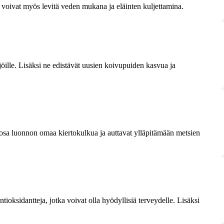
 voivat myös levitä veden mukana ja eläinten kuljettamina.
ijöille. Lisäksi ne edistävät uusien koivupuiden kasvua ja
 osa luonnon omaa kiertokulkua ja auttavat ylläpitämään metsien
tioksidantteja, jotka voivat olla hyödyllisiä terveydelle. Lisäksi