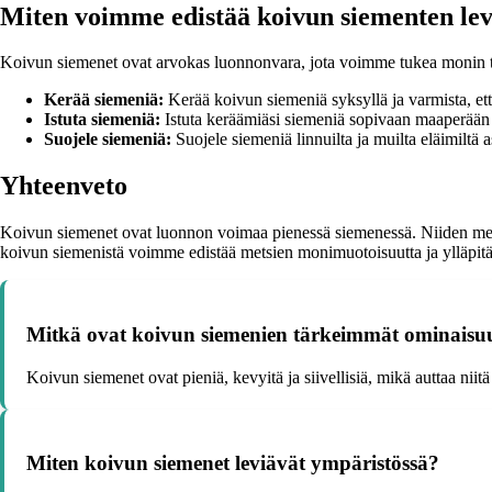
Miten voimme edistää koivun siementen le
Koivun siemenet ovat arvokas luonnonvara, jota voimme tukea monin t
Kerää siemeniä:
Kerää koivun siemeniä syksyllä ja varmista, et
Istuta siemeniä:
Istuta keräämiäsi siemeniä sopivaan maaperään j
Suojele siemeniä:
Suojele siemeniä linnuilta ja muilta eläimiltä 
Yhteenveto
Koivun siemenet ovat luonnon voimaa pienessä siemenessä. Niiden merk
koivun siemenistä voimme edistää metsien monimuotoisuutta ja ylläpit
Mitkä ovat koivun siemenien tärkeimmät ominaisu
Koivun siemenet ovat pieniä, kevyitä ja siivellisiä, mikä auttaa niitä
Miten koivun siemenet leviävät ympäristössä?