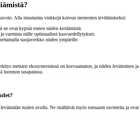
viämistä?
avoin. Alla muutamia vinkkejä koivun siementen levittämiseksi:
tä ne ovat kypsiä ennen niiden keräämistä.
a varmista niille optimaaliset kasvuedellytykset.
asettamalla suojaverkko niiden ympärille.
itys metsien ekosysteemissä on korvaamaton, ja niiden leviäminen ja 
ää luonnon tasapainoa.
udet?
 leviämään tuulen avulla. Ne sisältävät myös runsaasti ravinteita ja ovat 