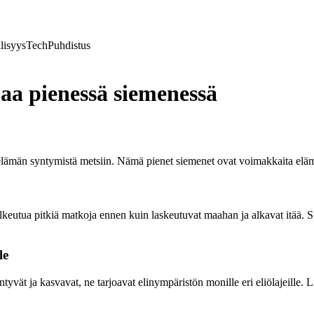
lisyys
Tech
Puhdistus
a pienessä siemenessä
lämän syntymistä metsiin. Nämä pienet siemenet ovat voimakkaita elämän
keutua pitkiä matkoja ennen kuin laskeutuvat maahan ja alkavat itää. Si
le
vät ja kasvavat, ne tarjoavat elinympäristön monille eri eliölajeille. L