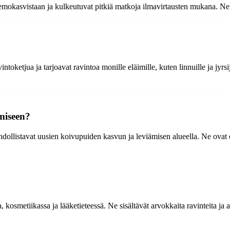
 emokasvistaan ja kulkeutuvat pitkiä matkoja ilmavirtausten mukana. Ne
toketjua ja tarjoavat ravintoa monille eläimille, kuten linnuille ja jyrs
miseen?
dollistavat uusien koivupuiden kasvun ja leviämisen alueella. Ne ovat
osmetiikassa ja lääketieteessä. Ne sisältävät arvokkaita ravinteita ja an