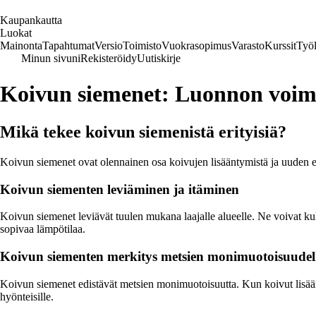
K
aupankautta
Luokat
Mainonta
Tapahtumat
Versio
Toimisto
Vuokrasopimus
Varasto
Kurssit
Työl
Minun sivuni
Rekisteröidy
Uutiskirje
Koivun siemenet: Luonnon voima
Mikä tekee koivun siemenistä erityisiä?
Koivun siemenet ovat olennainen osa koivujen lisääntymistä ja uuden e
Koivun siementen leviäminen ja itäminen
Koivun siemenet leviävät tuulen mukana laajalle alueelle. Ne voivat kul
sopivaa lämpötilaa.
Koivun siementen merkitys metsien monimuotoisuudel
Koivun siemenet edistävät metsien monimuotoisuutta. Kun koivut lisäänty
hyönteisille.