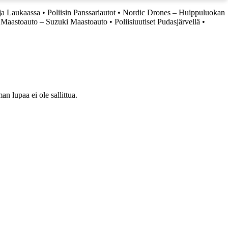
 ja Laukaassa
•
Poliisin Panssariautot
•
Nordic Drones – Huippuluokan
 Maastoauto – Suzuki Maastoauto
•
Poliisiuutiset Pudasjärvellä
•
 lupaa ei ole sallittua.