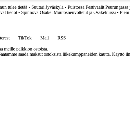
nun tulee tietää
•
Suutari Jyväskylä
•
Puistossa Festivaalit Peurungassa
vat tiedot
•
Spinnova Osake: Muutosneuvottelut ja Osakekurssi
•
Pieni
terest
TikTok
Mail
RSS
aa meille palkkion ostoista.
Saatamme saada maksut ostoksista liikekumppaneiden kautta. Käyttö ilman