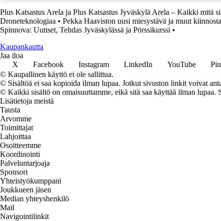
Plus Katsastus Arela ja Plus Katsastus Jyväskylä Arela – Kaikki mitä si
Droneteknologiaa
•
Pekka Haaviston uusi miesystävä ja muut kiinnosta
Spinnova: Uutiset, Tehdas Jyväskylässä ja Pörssikurssi
•
K
aupankautta
Jaa iloa
X
Facebook
Instagram
LinkedIn
YouTube
Pin
© Kaupallinen käyttö ei ole sallittua.
© Sisältöä ei saa kopioida ilman lupaa. Jotkut sivuston linkit voivat ant
© Kaikki sisältö on omaisuuttamme, eikä sitä saa käyttää ilman lupaa. 
Lisätietoja meistä
Tausta
Arvomme
Toimittajat
Lahjoittaa
Osoitteemme
Koordinointi
Palveluntarjoaja
Sponsori
Yhteistyökumppani
Joukkueen jäsen
Median yhteyshenkilö
Mail
Navigointilinkit