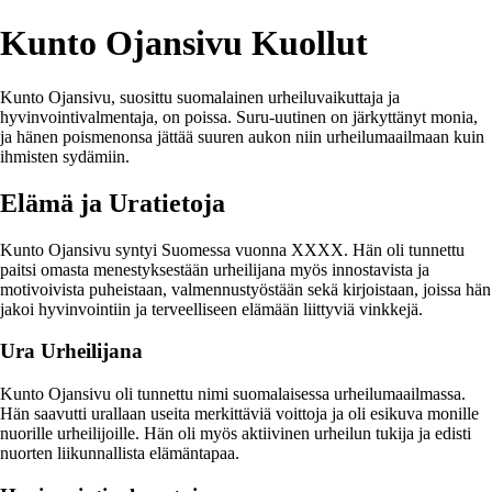
Kunto Ojansivu Kuollut
Kunto Ojansivu, suosittu suomalainen urheiluvaikuttaja ja
hyvinvointivalmentaja, on poissa. Suru-uutinen on järkyttänyt monia,
ja hänen poismenonsa jättää suuren aukon niin urheilumaailmaan kuin
ihmisten sydämiin.
Elämä ja Uratietoja
Kunto Ojansivu syntyi Suomessa vuonna XXXX. Hän oli tunnettu
paitsi omasta menestyksestään urheilijana myös innostavista ja
motivoivista puheistaan, valmennustyöstään sekä kirjoistaan, joissa hän
jakoi hyvinvointiin ja terveelliseen elämään liittyviä vinkkejä.
Ura Urheilijana
Kunto Ojansivu oli tunnettu nimi suomalaisessa urheilumaailmassa.
Hän saavutti urallaan useita merkittäviä voittoja ja oli esikuva monille
nuorille urheilijoille. Hän oli myös aktiivinen urheilun tukija ja edisti
nuorten liikunnallista elämäntapaa.