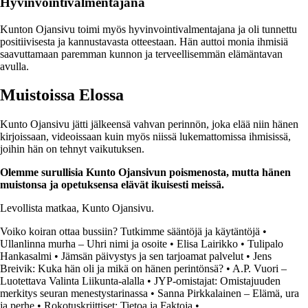
Hyvinvointivalmentajana
Kunton Ojansivu toimi myös hyvinvointivalmentajana ja oli tunnettu
positiivisesta ja kannustavasta otteestaan. Hän auttoi monia ihmisiä
saavuttamaan paremman kunnon ja terveellisemmän elämäntavan
avulla.
Muistoissa Elossa
Kunto Ojansivu jätti jälkeensä vahvan perinnön, joka elää niin hänen
kirjoissaan, videoissaan kuin myös niissä lukemattomissa ihmisissä,
joihin hän on tehnyt vaikutuksen.
Olemme surullisia Kunto Ojansivun poismenosta, mutta hänen
muistonsa ja opetuksensa elävät ikuisesti meissä.
Levollista matkaa, Kunto Ojansivu.
Voiko koiran ottaa bussiin? Tutkimme sääntöjä ja käytäntöjä
•
Ullanlinna murha – Uhri nimi ja osoite
•
Elisa Lairikko
•
Tulipalo
Hankasalmi
•
Jämsän päivystys ja sen tarjoamat palvelut
•
Jens
Breivik: Kuka hän oli ja mikä on hänen perintönsä?
•
A.P. Vuori –
Luotettava Valinta Liikunta-alalla
•
JYP-omistajat: Omistajuuden
merkitys seuran menestystarinassa
•
Sanna Pirkkalainen – Elämä, ura
ja perhe
•
Rokotuskriittiset: Tietoa ja Faktoja
•