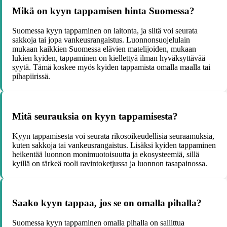
Mikä on kyyn tappamisen hinta Suomessa?
Suomessa kyyn tappaminen on laitonta, ja siitä voi seurata
sakkoja tai jopa vankeusrangaistus. Luonnonsuojelulain
mukaan kaikkien Suomessa elävien matelijoiden, mukaan
lukien kyiden, tappaminen on kiellettyä ilman hyväksyttävää
syytä. Tämä koskee myös kyiden tappamista omalla maalla tai
pihapiirissä.
Mitä seurauksia on kyyn tappamisesta?
Kyyn tappamisesta voi seurata rikosoikeudellisia seuraamuksia,
kuten sakkoja tai vankeusrangaistus. Lisäksi kyiden tappaminen
heikentää luonnon monimuotoisuutta ja ekosysteemiä, sillä
kyillä on tärkeä rooli ravintoketjussa ja luonnon tasapainossa.
Saako kyyn tappaa, jos se on omalla pihalla?
Suomessa kyyn tappaminen omalla pihalla on sallittua