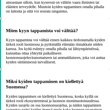
ainoastaan silloin, kun kyseessä on välitön vaara ihmisten tai
eläinten terveydelle. Muutoin kyiden tappaminen omalla pihalla
on laitonta ja siitä voi seurata rangaistus.
Miten kyyn tappamista voi välttää?
Kyyn tappamista voi välttää ennen kaikkea tiedostamalla kyiden
tärkeä rooli luonnossa ja pyrkimällä elämään rinnakkain niiden
kanssa. Jos kyitä esiintyy omalla pihalla tai lähiympäristössä,
kannattaa ottaa yhteyttä paikalliseen
luonnonsuojeluviranomaiseen tai ammattilaiseen, joka voi auttaa
kyiden siirtämisessä turvallisesti.
Miksi kyiden tappaminen on kiellettyä
Suomessa?
Kyiden tappaminen on kiellettyä Suomessa, koska kyillä on
tärkeä rooli ekosysteemissä ja luonnon monimuotoisuudessa.
Kyiden suojelu on osa luonnonsuojelua, ja niiden tappaminen
vaarantaa paitsi kyiden itsensä myös koko luonnon tasapainon.