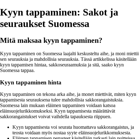
Kyyn tappaminen: Sakot ja
seuraukset Suomessa
Mitä maksaa kyyn tappaminen?
Kyyn tappaminen on Suomessa laajalti keskusteltu aihe, ja moni miettii
sen seurauksia ja mahdollisia seurauksia. Tässä artikkelissa käsitellään
kyyn tappamisen hintaa, sakkoseuraamuksia ja sitä, saako kyyn
Suomessa tappaa.
Kyyn tappaminen hinta
Kyyn tappaminen on tekona arka aihe, ja monet miettivät, miten kyyn
tappamisesta seurauksena tulee mahdollisia sakkorangaistuksia.
Suomessa lain mukaan eläimen tappaminen voidaan katsoa
eläinsuojelurikkomukseksi. Kyyn tappamisesta määrättävät
sakkorangaistukset voivat vaihdella tapauksesta riippuen.
Kyyn tappamisesta voi seurata huomattava sakkorangaistus, ja
teosta voidaan myös nostaa syyte eläinsuojelurikkomuksesta.
Eläimen tappamisen perusteet käsitellään tarkasti lain puitteissa,