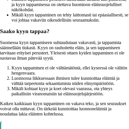
ja kyyn tappamisessa on otettava huomioon eläinsuojelulliset
näkökohdat.
Mikäli kyyn tappaminen on tehty laittomasti tai epäasiallisesti, se
voi johtaa vakaviin oikeudellisiin seuraamuksiin.
Saako kyyn tappaa?
Suomessa kyyn tappamiseen suhtaudutaan vakavasti, ja tappamista
säännellään tiukasti. Kyyn on rauhoitettu eläin, ja sen tappamiseen
tarvitaan erityiset perusteet. Yleisesti ottaen kyiden tappaminen ei ole
suotavaa ilman pätevää syytä.
Kyyn tappaminen ei ole välttämätöntä, ellei kyseessä ole välitön
hengenvaara.
Luonnossa liikkuessaan ihmisen tulee kunnioittaa eläimiä ja
välttää tarpeetonta sekaantumista niiden elinympäristöön.
Mikäli kohtaat kyyn ja koet olevasi vaarassa, ota yhteys
paikallisiin viranomaisiin tai eläinsuojelujärjestöön.
Kaiken kaikkiaan kyyn tappaminen on vakava teko, ja sen seuraukset
voivat olla mittavat. On tärkeää kunnioittaa luonnoneläimiä ja
noudattaa lakia eläinten kohtelussa.