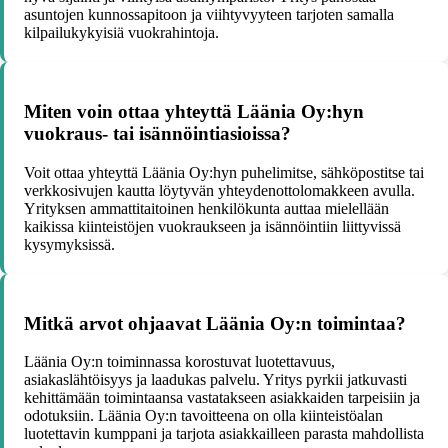
asuntojen kunnossapitoon ja viihtyvyyteen tarjoten samalla
kilpailukykyisiä vuokrahintoja.
Miten voin ottaa yhteyttä Läänia Oy:hyn
vuokraus- tai isännöintiasioissa?
Voit ottaa yhteyttä Läänia Oy:hyn puhelimitse, sähköpostitse tai
verkkosivujen kautta löytyvän yhteydenottolomakkeen avulla.
Yrityksen ammattitaitoinen henkilökunta auttaa mielellään
kaikissa kiinteistöjen vuokraukseen ja isännöintiin liittyvissä
kysymyksissä.
Mitkä arvot ohjaavat Läänia Oy:n toimintaa?
Läänia Oy:n toiminnassa korostuvat luotettavuus,
asiakaslähtöisyys ja laadukas palvelu. Yritys pyrkii jatkuvasti
kehittämään toimintaansa vastatakseen asiakkaiden tarpeisiin ja
odotuksiin. Läänia Oy:n tavoitteena on olla kiinteistöalan
luotettavin kumppani ja tarjota asiakkailleen parasta mahdollista