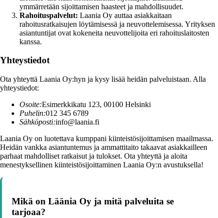
ymmärretään sijoittamisen haasteet ja mahdollisuudet.
Rahoituspalvelut:
Laania Oy auttaa asiakkaitaan
rahoitusratkaisujen löytämisessä ja neuvottelemisessa. Yrityksen
asiantuntijat ovat kokeneita neuvottelijoita eri rahoituslaitosten
kanssa.
Yhteystiedot
Ota yhteyttä Laania Oy:hyn ja kysy lisää heidän palveluistaan. Alla
yhteystiedot:
Osoite:
Esimerkkikatu 123, 00100 Helsinki
Puhelin:
012 345 6789
Sähköposti:
info@laania.fi
Laania Oy on luotettava kumppani kiinteistösijoittamisen maailmassa.
Heidän vankka asiantuntemus ja ammattitaito takaavat asiakkailleen
parhaat mahdolliset ratkaisut ja tulokset. Ota yhteyttä ja aloita
menestyksellinen kiinteistösijoittaminen Laania Oy:n avustuksella!
Mikä on Läänia Oy ja mitä palveluita se
tarjoaa?