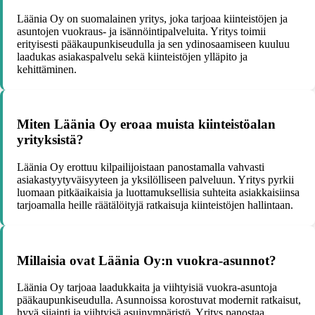
Läänia Oy on suomalainen yritys, joka tarjoaa kiinteistöjen ja
asuntojen vuokraus- ja isännöintipalveluita. Yritys toimii
erityisesti pääkaupunkiseudulla ja sen ydinosaamiseen kuuluu
laadukas asiakaspalvelu sekä kiinteistöjen ylläpito ja
kehittäminen.
Miten Läänia Oy eroaa muista kiinteistöalan
yrityksistä?
Läänia Oy erottuu kilpailijoistaan panostamalla vahvasti
asiakastyytyväisyyteen ja yksilölliseen palveluun. Yritys pyrkii
luomaan pitkäaikaisia ja luottamuksellisia suhteita asiakkaisiinsa
tarjoamalla heille räätälöityjä ratkaisuja kiinteistöjen hallintaan.
Millaisia ovat Läänia Oy:n vuokra-asunnot?
Läänia Oy tarjoaa laadukkaita ja viihtyisiä vuokra-asuntoja
pääkaupunkiseudulla. Asunnoissa korostuvat modernit ratkaisut,
hyvä sijainti ja viihtyisä asuinympäristö. Yritys panostaa