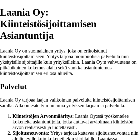
Laania Oy:
Kiinteistösijoittamisen
Asiantuntija
Laania Oy on suomalainen yritys, joka on erikoistunut
kiinteistösijoittamiseen. Yritys tarjoaa monipuolisia palveluita niin
yksityisille sijoittajille kuin yrityksillekin. Laania Oy:n vahvuutena on
pitkäaikainen kokemus alalta sekä vankka asiantuntemus
kiinteistösijoittamisen eri osa-alueilta.
Palvelut
Laania Oy tarjoaa laajan valikoiman palveluita kiinteistösijoittamisen
saralla. Alla on esitelty muutamia yrityksen tarjoamia palveluita:
Kiinteistöjen Arvonmääritys:
Laania Oy:ssä työskentelee
kokeneita asiantuntijoita, jotka auttavat arvioimaan kiinteistön
arvon realistisesti ja luotettavasti.
Sijoitusneuvonta:
Yritys tarjoaa kattavaa sijoitusneuvontaa niin
aloitteleville kuin kokeneillekin sijoittajille. Laaniassa