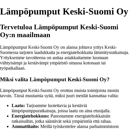
Lämpöpumput Keski-Suomi Oy
Tervetuloa Lämpöpumput Keski-Suomi
Oy:n maailmaan
Lämpöpumput Keski-Suomi Oy on alansa johtava yritys Keski-
Suomessa tarjoten laadukkaita ja energiatehokkaita lämmitysratkaisuja.
Yrityksemme tavoitteena on auttaa asiakkaitamme luomaan
viihtyisämpi ja kestävämpi ympäristö omassa kotonaan tai
työpaikallaan.
Miksi valita Lämpöpumput Keski-Suomi Oy?
Lämpöpumput Keski-Suomi Oy erottuu muista toimijoista monin
tavoin. Tässä muutamia syitä, miksi juuri meidät kannattaa valita:
Laatu:
Tarjoamme luotettavia ja kestäviä
lämpöpumppuratkaisuja, joissa laatu on aina etusijalla.
Energiatehokkuus:
Panostamme energiatehokkaisiin
ratkaisuihin, jotka säästävät sekä ympäristöä että rahaa.
Ammattitaito:
Meillä työskentelee alansa parhaimmistoon