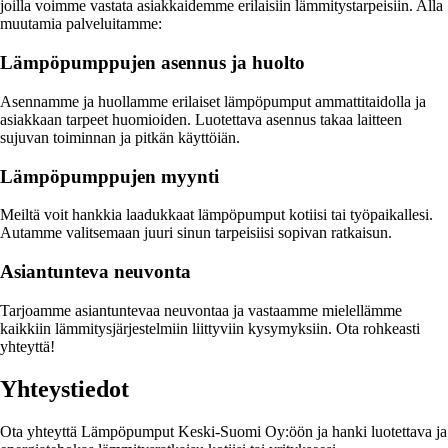
joilla voimme vastata asiakkaidemme erilaisiin lämmitystarpeisiin. Alla
muutamia palveluitamme:
Lämpöpumppujen asennus ja huolto
Asennamme ja huollamme erilaiset lämpöpumput ammattitaidolla ja
asiakkaan tarpeet huomioiden. Luotettava asennus takaa laitteen
sujuvan toiminnan ja pitkän käyttöiän.
Lämpöpumppujen myynti
Meiltä voit hankkia laadukkaat lämpöpumput kotiisi tai työpaikallesi.
Autamme valitsemaan juuri sinun tarpeisiisi sopivan ratkaisun.
Asiantunteva neuvonta
Tarjoamme asiantuntevaa neuvontaa ja vastaamme mielellämme
kaikkiin lämmitysjärjestelmiin liittyviin kysymyksiin. Ota rohkeasti
yhteyttä!
Yhteystiedot
Ota yhteyttä Lämpöpumput Keski-Suomi Oy:öön ja hanki luotettava ja