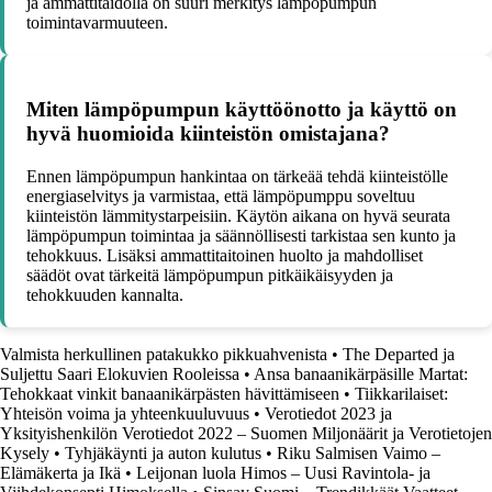
ja ammattitaidolla on suuri merkitys lämpöpumpun
toimintavarmuuteen.
Miten lämpöpumpun käyttöönotto ja käyttö on
hyvä huomioida kiinteistön omistajana?
Ennen lämpöpumpun hankintaa on tärkeää tehdä kiinteistölle
energiaselvitys ja varmistaa, että lämpöpumppu soveltuu
kiinteistön lämmitystarpeisiin. Käytön aikana on hyvä seurata
lämpöpumpun toimintaa ja säännöllisesti tarkistaa sen kunto ja
tehokkuus. Lisäksi ammattitaitoinen huolto ja mahdolliset
säädöt ovat tärkeitä lämpöpumpun pitkäikäisyyden ja
tehokkuuden kannalta.
Valmista herkullinen patakukko pikkuahvenista
•
The Departed ja
Suljettu Saari Elokuvien Rooleissa
•
Ansa banaanikärpäsille Martat:
Tehokkaat vinkit banaanikärpästen hävittämiseen
•
Tiikkarilaiset:
Yhteisön voima ja yhteenkuuluvuus
•
Verotiedot 2023 ja
Yksityishenkilön Verotiedot 2022 – Suomen Miljonäärit ja Verotietojen
Kysely
•
Tyhjäkäynti ja auton kulutus
•
Riku Salmisen Vaimo –
Elämäkerta ja Ikä
•
Leijonan luola Himos – Uusi Ravintola- ja