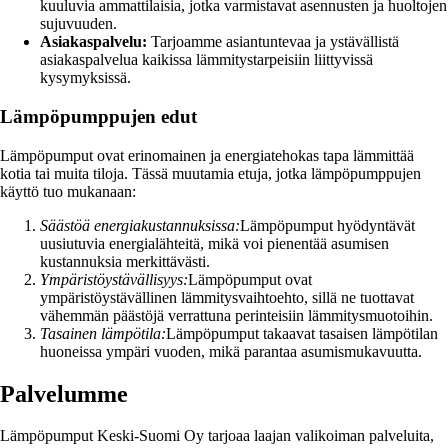
kuuluvia ammattilaisia, jotka varmistavat asennusten ja huoltojen
sujuvuuden.
Asiakaspalvelu:
Tarjoamme asiantuntevaa ja ystävällistä
asiakaspalvelua kaikissa lämmitystarpeisiin liittyvissä
kysymyksissä.
Lämpöpumppujen edut
Lämpöpumput ovat erinomainen ja energiatehokas tapa lämmittää
kotia tai muita tiloja. Tässä muutamia etuja, jotka lämpöpumppujen
käyttö tuo mukanaan:
Säästöä energiakustannuksissa:
Lämpöpumput hyödyntävät
uusiutuvia energialähteitä, mikä voi pienentää asumisen
kustannuksia merkittävästi.
Ympäristöystävällisyys:
Lämpöpumput ovat
ympäristöystävällinen lämmitysvaihtoehto, sillä ne tuottavat
vähemmän päästöjä verrattuna perinteisiin lämmitysmuotoihin.
Tasainen lämpötila:
Lämpöpumput takaavat tasaisen lämpötilan
huoneissa ympäri vuoden, mikä parantaa asumismukavuutta.
Palvelumme
Lämpöpumput Keski-Suomi Oy tarjoaa laajan valikoiman palveluita,