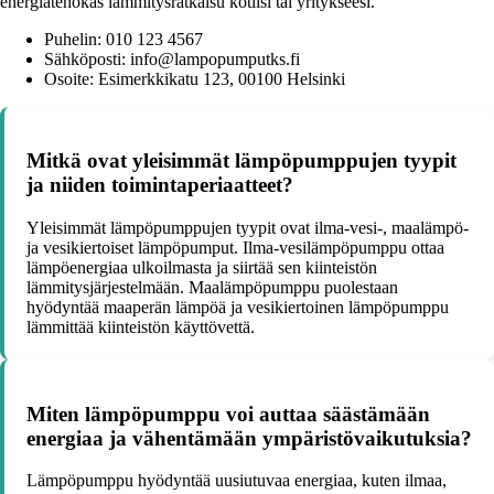
energiatehokas lämmitysratkaisu kotiisi tai yritykseesi.
Puhelin: 010 123 4567
Sähköposti: info@lampopumputks.fi
Osoite: Esimerkkikatu 123, 00100 Helsinki
Mitkä ovat yleisimmät lämpöpumppujen tyypit
ja niiden toimintaperiaatteet?
Yleisimmät lämpöpumppujen tyypit ovat ilma-vesi-, maalämpö-
ja vesikiertoiset lämpöpumput. Ilma-vesilämpöpumppu ottaa
lämpöenergiaa ulkoilmasta ja siirtää sen kiinteistön
lämmitysjärjestelmään. Maalämpöpumppu puolestaan
hyödyntää maaperän lämpöä ja vesikiertoinen lämpöpumppu
lämmittää kiinteistön käyttövettä.
Miten lämpöpumppu voi auttaa säästämään
energiaa ja vähentämään ympäristövaikutuksia?
Lämpöpumppu hyödyntää uusiutuvaa energiaa, kuten ilmaa,