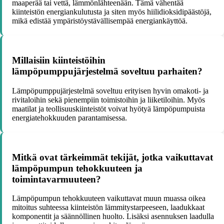
maaperää tai vettä, lämmönlähteenään. Tämä vähentää
kiinteistön energiankulutusta ja siten myös hiilidioksidipäästöjä,
mikä edistää ympäristöystävällisempää energiankäyttöä.
Millaisiin kiinteistöihin
lämpöpumppujärjestelmä soveltuu parhaiten?
Lämpöpumppujärjestelmä soveltuu erityisen hyvin omakoti- ja
rivitaloihin sekä pienempiin toimistoihin ja liiketiloihin. Myös
maatilat ja teollisuuskiinteistöt voivat hyötyä lämpöpumpuista
energiatehokkuuden parantamisessa.
Mitkä ovat tärkeimmät tekijät, jotka vaikuttavat
lämpöpumpun tehokkuuteen ja
toimintavarmuuteen?
Lämpöpumpun tehokkuuteen vaikuttavat muun muassa oikea
mitoitus suhteessa kiinteistön lämmitystarpeeseen, laadukkaat
komponentit ja säännöllinen huolto. Lisäksi asennuksen laadulla