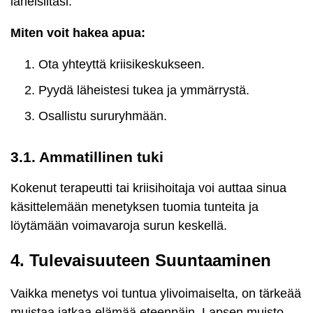
läheisiltäsi.
Miten voit hakea apua:
Ota yhteyttä kriisikeskukseen.
Pyydä läheistesi tukea ja ymmärrystä.
Osallistu sururyhmään.
3.1. Ammatillinen tuki
Kokenut terapeutti tai kriisihoitaja voi auttaa sinua
käsittelemään menetyksen tuomia tunteita ja
löytämään voimavaroja surun keskellä.
4. Tulevaisuuteen Suuntaaminen
Vaikka menetys voi tuntua ylivoimaiselta, on tärkeää
muistaa jatkaa elämää eteenpäin. Lapsen muisto