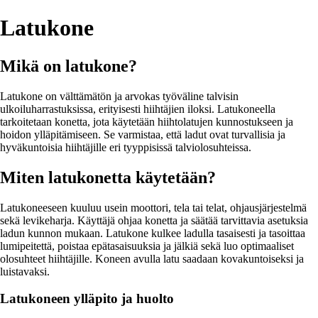
Latukone
Mikä on latukone?
Latukone on välttämätön ja arvokas työväline talvisin
ulkoiluharrastuksissa, erityisesti hiihtäjien iloksi. Latukoneella
tarkoitetaan konetta, jota käytetään hiihtolatujen kunnostukseen ja
hoidon ylläpitämiseen. Se varmistaa, että ladut ovat turvallisia ja
hyväkuntoisia hiihtäjille eri tyyppisissä talviolosuhteissa.
Miten latukonetta käytetään?
Latukoneeseen kuuluu usein moottori, tela tai telat, ohjausjärjestelmä
sekä levikeharja. Käyttäjä ohjaa konetta ja säätää tarvittavia asetuksia
ladun kunnon mukaan. Latukone kulkee ladulla tasaisesti ja tasoittaa
lumipeitettä, poistaa epätasaisuuksia ja jälkiä sekä luo optimaaliset
olosuhteet hiihtäjille. Koneen avulla latu saadaan kovakuntoiseksi ja
luistavaksi.
Latukoneen ylläpito ja huolto