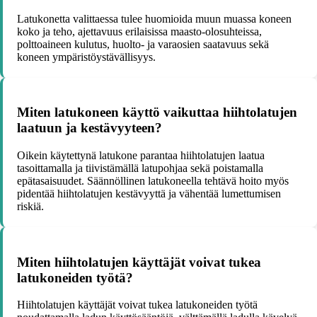
Latukonetta valittaessa tulee huomioida muun muassa koneen
koko ja teho, ajettavuus erilaisissa maasto-olosuhteissa,
polttoaineen kulutus, huolto- ja varaosien saatavuus sekä
koneen ympäristöystävällisyys.
Miten latukoneen käyttö vaikuttaa hiihtolatujen
laatuun ja kestävyyteen?
Oikein käytettynä latukone parantaa hiihtolatujen laatua
tasoittamalla ja tiivistämällä latupohjaa sekä poistamalla
epätasaisuudet. Säännöllinen latukoneella tehtävä hoito myös
pidentää hiihtolatujen kestävyyttä ja vähentää lumettumisen
riskiä.
Miten hiihtolatujen käyttäjät voivat tukea
latukoneiden työtä?
Hiihtolatujen käyttäjät voivat tukea latukoneiden työtä