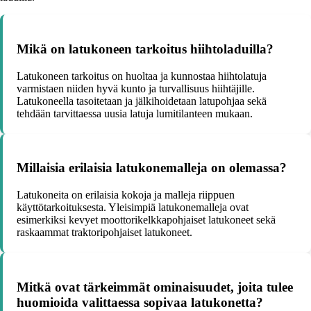
Mikä on latukoneen tarkoitus hiihtoladuilla?
Latukoneen tarkoitus on huoltaa ja kunnostaa hiihtolatuja
varmistaen niiden hyvä kunto ja turvallisuus hiihtäjille.
Latukoneella tasoitetaan ja jälkihoidetaan latupohjaa sekä
tehdään tarvittaessa uusia latuja lumitilanteen mukaan.
Millaisia erilaisia latukonemalleja on olemassa?
Latukoneita on erilaisia kokoja ja malleja riippuen
käyttötarkoituksesta. Yleisimpiä latukonemalleja ovat
esimerkiksi kevyet moottorikelkkapohjaiset latukoneet sekä
raskaammat traktoripohjaiset latukoneet.
Mitkä ovat tärkeimmät ominaisuudet, joita tulee
huomioida valittaessa sopivaa latukonetta?