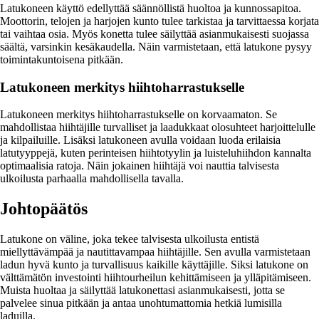
Latukoneen käyttö edellyttää säännöllistä huoltoa ja kunnossapitoa.
Moottorin, telojen ja harjojen kunto tulee tarkistaa ja tarvittaessa korjata
tai vaihtaa osia. Myös konetta tulee säilyttää asianmukaisesti suojassa
säältä, varsinkin kesäkaudella. Näin varmistetaan, että latukone pysyy
toimintakuntoisena pitkään.
Latukoneen merkitys hiihtoharrastukselle
Latukoneen merkitys hiihtoharrastukselle on korvaamaton. Se
mahdollistaa hiihtäjille turvalliset ja laadukkaat olosuhteet harjoittelulle
ja kilpailuille. Lisäksi latukoneen avulla voidaan luoda erilaisia
latutyyppejä, kuten perinteisen hiihtotyylin ja luisteluhiihdon kannalta
optimaalisia ratoja. Näin jokainen hiihtäjä voi nauttia talvisesta
ulkoilusta parhaalla mahdollisella tavalla.
Johtopäätös
Latukone on väline, joka tekee talvisesta ulkoilusta entistä
miellyttävämpää ja nautittavampaa hiihtäjille. Sen avulla varmistetaan
ladun hyvä kunto ja turvallisuus kaikille käyttäjille. Siksi latukone on
välttämätön investointi hiihtourheilun kehittämiseen ja ylläpitämiseen.
Muista huoltaa ja säilyttää latukonettasi asianmukaisesti, jotta se
palvelee sinua pitkään ja antaa unohtumattomia hetkiä lumisilla
laduilla.