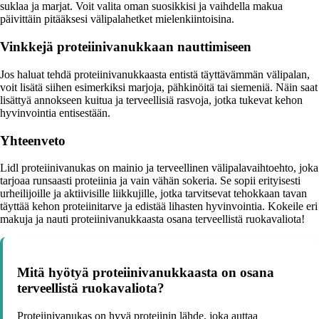
suklaa ja marjat. Voit valita oman suosikkisi ja vaihdella makua
päivittäin pitääksesi välipalahetket mielenkiintoisina.
Vinkkejä proteiinivanukkaan nauttimiseen
Jos haluat tehdä proteiinivanukkaasta entistä täyttävämmän välipalan,
voit lisätä siihen esimerkiksi marjoja, pähkinöitä tai siemeniä. Näin saat
lisättyä annokseen kuitua ja terveellisiä rasvoja, jotka tukevat kehon
hyvinvointia entisestään.
Yhteenveto
Lidl proteiinivanukas on mainio ja terveellinen välipalavaihtoehto, joka
tarjoaa runsaasti proteiinia ja vain vähän sokeria. Se sopii erityisesti
urheilijoille ja aktiivisille liikkujille, jotka tarvitsevat tehokkaan tavan
täyttää kehon proteiinitarve ja edistää lihasten hyvinvointia. Kokeile eri
makuja ja nauti proteiinivanukkaasta osana terveellistä ruokavaliota!
Mitä hyötyä proteiinivanukkaasta on osana
terveellistä ruokavaliota?
Proteiinivanukas on hyvä proteiinin lähde, joka auttaa