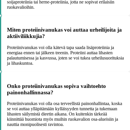
soijaproteiinia tai herne-proteiinia, jotta ne sopivat erilaisiin
ruokavalioihin.
Miten proteiinivanukas voi auttaa urheilijoita ja
aktiiviliikkujia?
Proteiinivanukas voi olla kätevä tapa saada lisäproteiinia ja
energiaa ennen tai jälkeen treenin. Proteiini auttaa lihasten
palautumisessa ja kasvussa, joten se voi tukea urheilusuorituksia
ja lihaskuntoa.
Onko proteiinivanukas sopiva vaihtoehto
painonhallinnassa?
Proteiinivanukas voi olla osa terveellistä painonhallintaa, koska
se voi auttaa ylläpitämään kylläisyyden tunnetta ja tukemaan
lihasten säilymistä dieetin aikana. On kuitenkin tärkeää
kiinnittää huomiota myös muihin ruokavalion osa-alueisiin ja
nauttia monipuolisesti ravintoa.