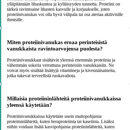
ylläpitämään lihaskuntoa ja kylläisyyden tunnetta. Proteiini on
tärkeä ravintoaine lihasten kasvulle ja korjaukselle, joten
proteiinivanukas voi olla hyvä välipala tai osa ateriaa aktiivisille
ihmisille.
Miten proteiinivanukas eroaa perinteisistä
vanukkaista ravintoarvojensa puolesta?
Proteiinivanukkaat sisältävät yleensä enemmän proteiinia ja
vähemmän sokeria verrattuna perinteisiin vanukkaisiin. Ne
voivat myös sisältää lisättyjä vitamiineja ja kivennäisaineita,
jotka tukevat terveellistä ruokavaliota.
Millaisia proteiininlähteitä proteiinivanukkaissa
yleensä käytetään?
Proteiinivanukkaissa käytetään usein maitopohjaisia
proteiininlähteitä, kuten heraproteiinia tai kaseiinia. Lisäksi
niihin voidaan lisätä kasvipohjaisia proteiininlähteitä, kuten