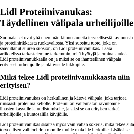
Lidl Proteiinivanukas:
Täydellinen välipala urheilijoille
Suomalaiset ovat yhä enemmän kiinnostuneita terveellisestä ravinnosta
ja proteiinirikkaasta ruokavaliosta. Yksi suosittu tuote, joka on
saavuttanut suuren suosion, on Lidl proteiinivanukas. Tässä
artikkelissa tarkastelemme tarkemmin, mitä hyötyjä ja ominaisuuksia
Lidl proteiinivanukkaalla on ja miksi se on ihanteellinen välipala
erityisesti urheilijoille ja aktiivisille liikkujille.
Mikä tekee Lidl proteiinivanukkaasta niin
erityisen?
Lidl proteiinivanukas on herkullinen ja kätevä välipala, joka tarjoaa
runsaasti proteiinia keholle. Proteiini on välttämätön ravintoaine
lihasten kasvulle ja uudistumiselle, ja siksi se on erityisen tärkeä
urheilijoille ja kuntosalilla kävijöille.
Lidl proteiinivanukas sisältää myös vain vähän sokeria, mikä tekee siitä
terveellisen vaihtoehdon monille muille makeille herkuille. Lisäksi se