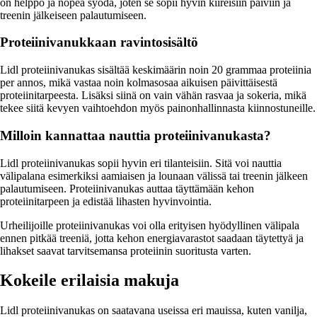
on helppo ja nopea syödä, joten se sopii hyvin kiireisiin päiviin ja
treenin jälkeiseen palautumiseen.
Proteiinivanukkaan ravintosisältö
Lidl proteiinivanukas sisältää keskimäärin noin 20 grammaa proteiinia
per annos, mikä vastaa noin kolmasosaa aikuisen päivittäisestä
proteiinitarpeesta. Lisäksi siinä on vain vähän rasvaa ja sokeria, mikä
tekee siitä kevyen vaihtoehdon myös painonhallinnasta kiinnostuneille.
Milloin kannattaa nauttia proteiinivanukasta?
Lidl proteiinivanukas sopii hyvin eri tilanteisiin. Sitä voi nauttia
välipalana esimerkiksi aamiaisen ja lounaan välissä tai treenin jälkeen
palautumiseen. Proteiinivanukas auttaa täyttämään kehon
proteiinitarpeen ja edistää lihasten hyvinvointia.
Urheilijoille proteiinivanukas voi olla erityisen hyödyllinen välipala
ennen pitkää treeniä, jotta kehon energiavarastot saadaan täytettyä ja
lihakset saavat tarvitsemansa proteiinin suoritusta varten.
Kokeile erilaisia makuja
Lidl proteiinivanukas on saatavana useissa eri mauissa, kuten vanilja,