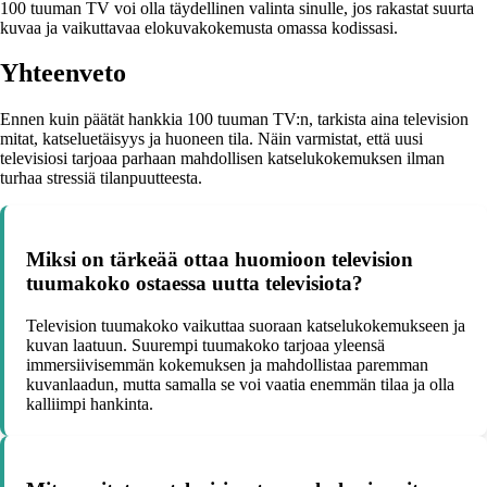
100 tuuman TV voi olla täydellinen valinta sinulle, jos rakastat suurta
kuvaa ja vaikuttavaa elokuvakokemusta omassa kodissasi.
Yhteenveto
Ennen kuin päätät hankkia 100 tuuman TV:n, tarkista aina television
mitat, katseluetäisyys ja huoneen tila. Näin varmistat, että uusi
televisiosi tarjoaa parhaan mahdollisen katselukokemuksen ilman
turhaa stressiä tilanpuutteesta.
Miksi on tärkeää ottaa huomioon television
tuumakoko ostaessa uutta televisiota?
Television tuumakoko vaikuttaa suoraan katselukokemukseen ja
kuvan laatuun. Suurempi tuumakoko tarjoaa yleensä
immersiivisemmän kokemuksen ja mahdollistaa paremman
kuvanlaadun, mutta samalla se voi vaatia enemmän tilaa ja olla
kalliimpi hankinta.