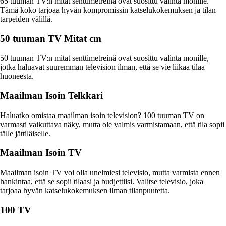
65 tuuman TV:n mitat senttimetreinä ovat suosittu valinta monille.
Tämä koko tarjoaa hyvän kompromissin katselukokemuksen ja tilan
tarpeiden välillä.
50 tuuman TV Mitat cm
50 tuuman TV:n mitat senttimetreinä ovat suosittu valinta monille,
jotka haluavat suuremman television ilman, että se vie liikaa tilaa
huoneesta.
Maailman Isoin Telkkari
Haluatko omistaa maailman isoin television? 100 tuuman TV on
varmasti vaikuttava näky, mutta ole valmis varmistamaan, että tila sopii
tälle jättiläiselle.
Maailman Isoin TV
Maailman isoin TV voi olla unelmiesi televisio, mutta varmista ennen
hankintaa, että se sopii tilaasi ja budjettiisi. Valitse televisio, joka
tarjoaa hyvän katselukokemuksen ilman tilanpuutetta.
100 TV