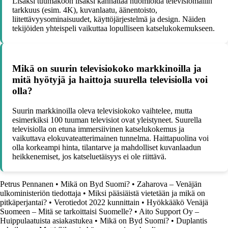
Lisäksi tuumakoon lisäksi kannattaa huomioida televisiomallin
tarkkuus (esim. 4K), kuvanlaatu, äänentoisto,
liitettävyysominaisuudet, käyttöjärjestelmä ja design. Näiden
tekijöiden yhteispeli vaikuttaa lopulliseen katselukokemukseen.
Mikä on suurin televisiokoko markkinoilla ja
mitä hyötyjä ja haittoja suurella televisiolla voi
olla?
Suurin markkinoilla oleva televisiokoko vaihtelee, mutta
esimerkiksi 100 tuuman televisiot ovat yleistyneet. Suurella
televisiolla on etuna immersiivinen katselukokemus ja
vaikuttava elokuvateatterimainen tunnelma. Haittapuolina voi
olla korkeampi hinta, tilantarve ja mahdolliset kuvanlaadun
heikkenemiset, jos katseluetäisyys ei ole riittävä.
Petrus Pennanen
•
Mikä on Byd Suomi?
•
Zaharova – Venäjän
ulkoministeriön tiedottaja
•
Miksi pääsiäistä vietetään ja mikä on
pitkäperjantai?
•
Verotiedot 2022 kunnittain
•
Hyökkääkö Venäjä
Suomeen – Mitä se tarkoittaisi Suomelle?
•
Aito Support Oy –
Huippulaatuista asiakastukea
•
Mikä on Byd Suomi?
•
Duplantis