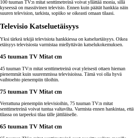
100 tuuman TV:n mitat senttimetreinä voivat yllättää monia, sillä
kyseessä on massiivinen televisio. Ennen kuin päätät hankkia näin
suuren television, tarkista, sopiiko se oikeasti omaan tilaasi.
Televisio Katseluetäisyys
Yksi tärkeä tekijä televisiota hankkiessa on katseluetäisyys. Oikea
etäisyys televisiosta varmistaa miellyttävän katselukokemuksen.
45 tuuman TV Mitat cm
45 tuuman TV:n mitat senttimetreinä ovat yleisesti ottaen hieman
pienemmät kuin suuremmissa televisioissa. Tämä voi olla hyvä
vaihtoehto pienempiin tiloihin.
75 tuuman TV Mitat cm
Verrattuna pienempiin televisioihin, 75 tuuman TV:n mitat
senttimetreinä voivat tuntua valtavilta. Varmista ennen hankintaa, että
tilassa on tarpeeksi tilaa tälle jättiläiselle.
65 tuuman TV Mitat cm