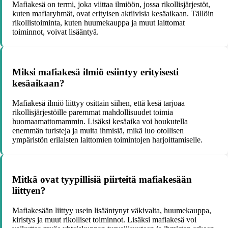
Mafiakesä on termi, joka viittaa ilmiöön, jossa rikollisjärjestöt,
kuten mafiaryhmät, ovat erityisen aktiivisia kesäaikaan. Tällöin
rikollistoiminta, kuten huumekauppa ja muut laittomat
toiminnot, voivat lisääntyä.
Miksi mafiakesä ilmiö esiintyy erityisesti
kesäaikaan?
Mafiakesä ilmiö liittyy osittain siihen, että kesä tarjoaa
rikollisjärjestöille paremmat mahdollisuudet toimia
huomaamattomammin. Lisäksi kesäaika voi houkutella
enemmän turisteja ja muita ihmisiä, mikä luo otollisen
ympäristön erilaisten laittomien toimintojen harjoittamiselle.
Mitkä ovat tyypillisiä piirteitä mafiakesään
liittyen?
Mafiakesään liittyy usein lisääntynyt väkivalta, huumekauppa,
kiristys ja muut rikolliset toiminnot. Lisäksi mafiakesä voi