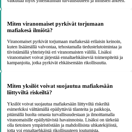
vaikuttaa myös yhteiskunnan turvallisuuteen ja ihmisten arkeen.
Miten viranomaiset pyrkivät torjumaan
mafiakesä ilmiötä?
Viranomaiset pyrkivät torjumaan mafiakesää erilaisin keinoin,
kuten lisäämällä valvontaa, tehostamalla tiedustelutoimintaa ja
tiivistämällä yhteistyötä eri viranomaisten välillä. Lisäksi
viranomaiset voivat järjestää ennaltaehkäiseviä toimenpiteitä ja
kampanjoita, jotka pyrkivät ehkäisemään rikollisuutta.
Miten yksilöt voivat suojautua mafiakesään
liittyviltä riskeiltä?
Yksilöt voivat suojautua mafiakesään liittyviltä riskeiltä
esimerkiksi välttämällä epäilyttäviä tilanteita ja paikkoja,
pitämällä huolta omasta turvallisuudestaan ja ilmoittamalla
viranomaisille epäilyttävistä havainnoista. Lisäksi on tärkeää
olla tietoinen ympäristöstään ja mahdollisista uhkatekijöistä,
jotta voi ennaltaehkäistä rikollisuuteen joutumista.