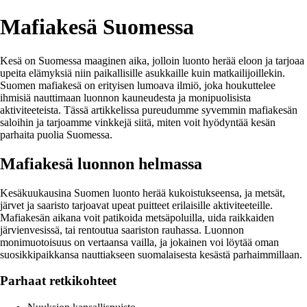
Mafiakesä Suomessa
Kesä on Suomessa maaginen aika, jolloin luonto herää eloon ja tarjoaa
upeita elämyksiä niin paikallisille asukkaille kuin matkailijoillekin.
Suomen mafiakesä on erityisen lumoava ilmiö, joka houkuttelee
ihmisiä nauttimaan luonnon kauneudesta ja monipuolisista
aktiviteeteista. Tässä artikkelissa pureudumme syvemmin mafiakesän
saloihin ja tarjoamme vinkkejä siitä, miten voit hyödyntää kesän
parhaita puolia Suomessa.
Mafiakesä luonnon helmassa
Kesäkuukausina Suomen luonto herää kukoistukseensa, ja metsät,
järvet ja saaristo tarjoavat upeat puitteet erilaisille aktiviteeteille.
Mafiakesän aikana voit patikoida metsäpoluilla, uida raikkaiden
järvienvesissä, tai rentoutua saariston rauhassa. Luonnon
monimuotoisuus on vertaansa vailla, ja jokainen voi löytää oman
suosikkipaikkansa nauttiakseen suomalaisesta kesästä parhaimmillaan.
Parhaat retkikohteet