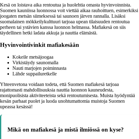
Kesä on loistava aika rentoutua ja huolehtia omasta hyvinvoinnista.
Suomen kauniissa luonnossa voit viettää aikaa rauhoittuen, esimerkiksi
joogaten metsän siimeksessä tai saunoen järven rannalla. Lisäksi
suomalainen mökkeilykulttuuri tarjoaa upean tilaisuuden rentoutua
perheen tai ystävien kanssa luonnon helmassa. Mafiakesä on siis
täydellinen hetki ladata akkuja ja nauttia elämästä.
Hyvinvointivinkit mafiakesään
Kokeile metsäjoogaa
Virkistäydy saunomalla
Nauti marjojen poiminnasta
Lähde suppailuretkelle
Yhteenvetona voidaan todeta, että Suomen mafiakesä tarjoaa
rajattomasti mahdollisuuksia nauttia luonnon kauneudesta,
monipuolisista aktiviteeteista sekä rentoutumisesta. Muista hyödyntää
kesän parhaat puolet ja luoda unohtumattomia muistoja Suomen
upeassa kesässä!
Mikä on mafiakesä ja mistä ilmiössä on kyse?