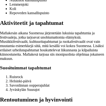
Nuuksion kansallispuisto
Lemmenjoki
Koli
Repoveden kansallispuisto
Aktiviteetit ja tapahtumat
Mafiakesän aikana Suomessa järjestetään lukuisia tapahtumia ja
festivaaleja, jotka tarjoavat unohtumattomia elämyksiä.
Musiikkifestivaalit, kulttuuritapahtumat ja ruokafestivaalit ovat vain
muutamia esimerkkejä siitä, mitä kesällä voi kokea Suomessa. Lisäksi
erilaiset urheilutapahtumat houkuttelevat liikunnasta ja kilpailuista
kiinnostuneita. Mafiakesä tarjoaa siis monipuolista ohjelmaa jokaiseen
makuun.
Suosituimmat tapahtumat
Ruisrock
Helsinki-päivä
Savonlinnan oopperajuhlat
Jyväskylän Suurajot
Rentoutuminen ja hyvinvointi