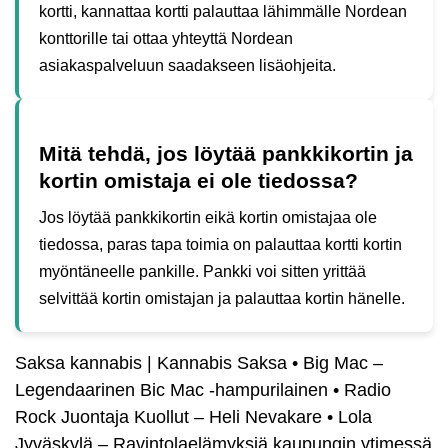
kortti, kannattaa kortti palauttaa lähimmälle Nordean
konttorille tai ottaa yhteyttä Nordean
asiakaspalveluun saadakseen lisäohjeita.
Mitä tehdä, jos löytää pankkikortin ja
kortin omistaja ei ole tiedossa?
Jos löytää pankkikortin eikä kortin omistajaa ole
tiedossa, paras tapa toimia on palauttaa kortti kortin
myöntäneelle pankille. Pankki voi sitten yrittää
selvittää kortin omistajan ja palauttaa kortin hänelle.
Saksa kannabis | Kannabis Saksa
•
Big Mac –
Legendaarinen Bic Mac -hampurilainen
•
Radio
Rock Juontaja Kuollut – Heli Nevakare
•
Lola
Jyväskylä – Ravintolaelämyksiä kaupungin ytimessä