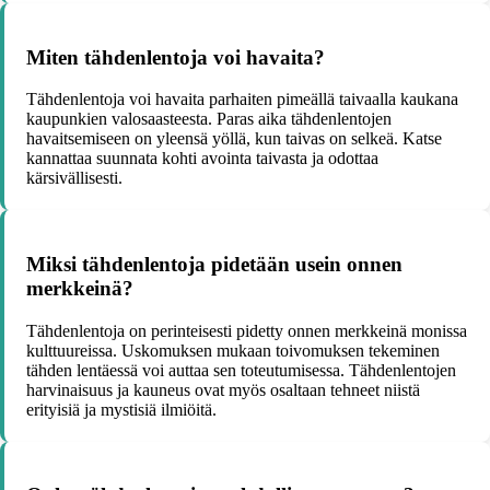
Miten tähdenlentoja voi havaita?
Tähdenlentoja voi havaita parhaiten pimeällä taivaalla kaukana
kaupunkien valosaasteesta. Paras aika tähdenlentojen
havaitsemiseen on yleensä yöllä, kun taivas on selkeä. Katse
kannattaa suunnata kohti avointa taivasta ja odottaa
kärsivällisesti.
Miksi tähdenlentoja pidetään usein onnen
merkkeinä?
Tähdenlentoja on perinteisesti pidetty onnen merkkeinä monissa
kulttuureissa. Uskomuksen mukaan toivomuksen tekeminen
tähden lentäessä voi auttaa sen toteutumisessa. Tähdenlentojen
harvinaisuus ja kauneus ovat myös osaltaan tehneet niistä
erityisiä ja mystisiä ilmiöitä.