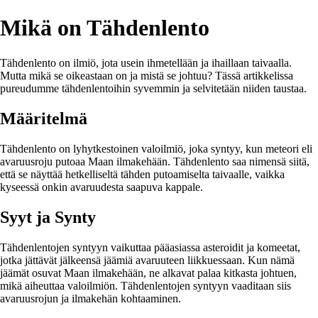
Mikä on Tähdenlento
Tähdenlento on ilmiö, jota usein ihmetellään ja ihaillaan taivaalla.
Mutta mikä se oikeastaan on ja mistä se johtuu? Tässä artikkelissa
pureudumme tähdenlentoihin syvemmin ja selvitetään niiden taustaa.
Määritelmä
Tähdenlento on lyhytkestoinen valoilmiö, joka syntyy, kun meteori eli
avaruusroju putoaa Maan ilmakehään. Tähdenlento saa nimensä siitä,
että se näyttää hetkelliseltä tähden putoamiselta taivaalle, vaikka
kyseessä onkin avaruudesta saapuva kappale.
Syyt ja Synty
Tähdenlentojen syntyyn vaikuttaa pääasiassa asteroidit ja komeetat,
jotka jättävät jälkeensä jäämiä avaruuteen liikkuessaan. Kun nämä
jäämät osuvat Maan ilmakehään, ne alkavat palaa kitkasta johtuen,
mikä aiheuttaa valoilmiön. Tähdenlentojen syntyyn vaaditaan siis
avaruusrojun ja ilmakehän kohtaaminen.