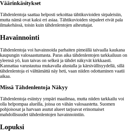
Väärinkäsitykset
Tähdenlentoja saattaa helposti sekoittaa tähtikuvioiden sirpaleisiin,
mutta nämä ovat kaksi eri asiaa. Tähtikuvioiden sirpaleet eivät pala
ilmakehässä, toisin kuin tähdenlentojen aiheuttajat.
Havainnointi
Tähdenlentoja voi havainnoida parhaiten pimeällä taivaalla kaukana
kaupungin valosaastumasta. Paras aika tähdenlentojen tarkkailuun on
yleensä yö, kun taivas on selkeä ja tähdet näkyvät kirkkaasti.
Kannattaa varustautua mukavalla alustalla ja kärsivällisyydellä, sillä
tähdenlentoja ei välttämättä näy heti, vaan niiden odottaminen vaatii
aikaa.
Missä Tähdenlentoja Näkyy
Tähdenlentoja esiintyy ympäri maailmaa, mutta niiden tarkkailu voi
olla helpompaa alueilla, joissa on vähän valosaastetta. Suomen
pohjoisosat ja harvaan asutut alueet tarjoavat erinomaiset
mahdollisuudet tähdenlentojen havainnointiin.
Lopuksi