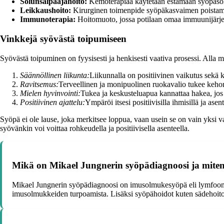
Solunsalpaajahoito:
Kemoterapiaa käytetään estämään syöpäsol
Leikkaushoito:
Kirurginen toimenpide syöpäkasvaimen poistam
Immunoterapia:
Hoitomuoto, jossa potilaan omaa immuunijärje
Vinkkejä syövästä toipumiseen
Syövästä toipuminen on fyysisesti ja henkisesti vaativa prosessi. Alla 
Säännöllinen liikunta:
Liikunnalla on positiivinen vaikutus sekä 
Ravitsemus:
Terveellinen ja monipuolinen ruokavalio tukee kehon
Mielen hyvinvointi:
Tukea ja keskusteluapua kannattaa hakea, jos
Positiivinen ajattelu:
Ympäröi itsesi positiivisilla ihmisillä ja ase
Syöpä ei ole lause, joka merkitsee loppua, vaan usein se on vain yksi va
syövänkin voi voittaa rohkeudella ja positiivisella asenteella.
Mikä on Mikael Jungnerin syöpädiagnoosi ja miten
Mikael Jungnerin syöpädiagnoosi on imusolmukesyöpä eli lymfooma.
imusolmukkeiden turpoamista. Lisäksi syöpähoidot kuten sädehoito j