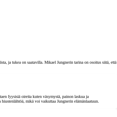
a, ja tukea on saatavilla. Mikael Jungnerin tarina on osoitus siitä, että
n fyysisiä oireita kuten väsymystä, painon laskua ja
a hiustenlähtöä, mikä voi vaikuttaa Jungnerin elämänlaatuun.