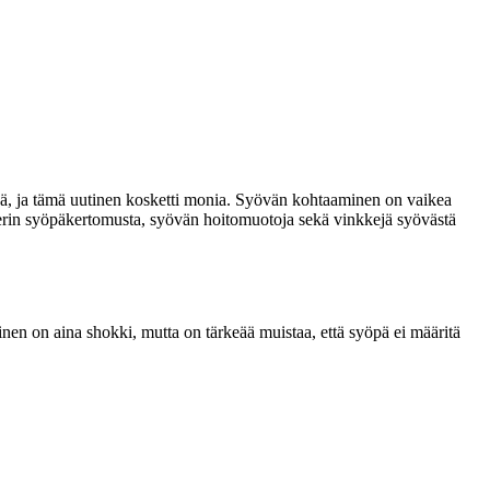
syöpä, ja tämä uutinen kosketti monia. Syövän kohtaaminen on vaikea
ungnerin syöpäkertomusta, syövän hoitomuotoja sekä vinkkejä syövästä
nen on aina shokki, mutta on tärkeää muistaa, että syöpä ei määritä