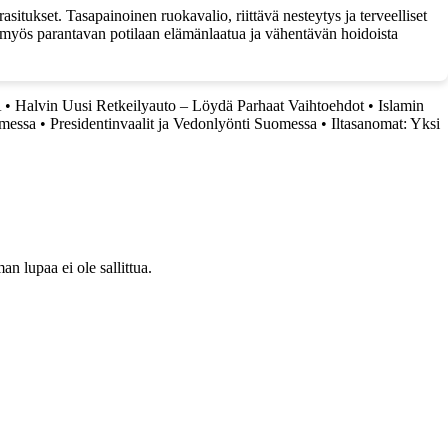
itukset. Tasapainoinen ruokavalio, riittävä nesteytys ja terveelliset
u myös parantavan potilaan elämänlaatua ja vähentävän hoidoista
A
•
Halvin Uusi Retkeilyauto – Löydä Parhaat Vaihtoehdot
•
Islamin
messa
•
Presidentinvaalit ja Vedonlyönti Suomessa
•
Iltasanomat: Yksi
 lupaa ei ole sallittua.