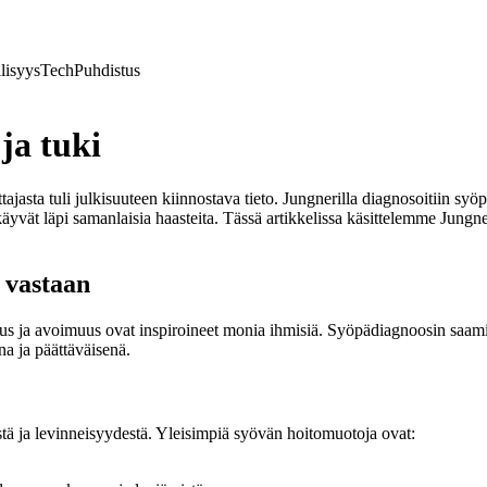
lisyys
Tech
Puhdistus
ja tuki
ttajasta tuli julkisuuteen kiinnostava tieto. Jungnerilla diagnosoitiin 
tka käyvät läpi samanlaisia haasteita. Tässä artikkelissa käsittelemme J
 vastaan
keus ja avoimuus ovat inspiroineet monia ihmisiä. Syöpädiagnoosin saami
a ja päättäväisenä.
tä ja levinneisyydestä. Yleisimpiä syövän hoitomuotoja ovat: