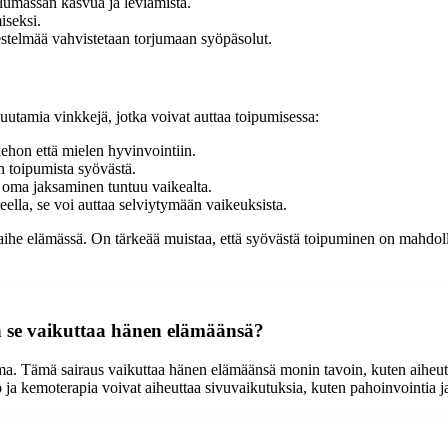
umassan kasvua ja leviämistä.
iseksi.
stelmää vahvistetaan torjumaan syöpäsolut.
muutamia vinkkejä, jotka voivat auttaa toipumisessa:
kehon että mielen hyvinvointiin.
 toipumista syövästä.
 oma jaksaminen tuntuu vaikealta.
nteella, se voi auttaa selviytymään vaikeuksista.
ihe elämässä. On tärkeää muistaa, että syövästä toipuminen on mahdollist
 se vaikuttaa hänen elämäänsä?
 Tämä sairaus vaikuttaa hänen elämäänsä monin tavoin, kuten aiheuttae
a kemoterapia voivat aiheuttaa sivuvaikutuksia, kuten pahoinvointia j