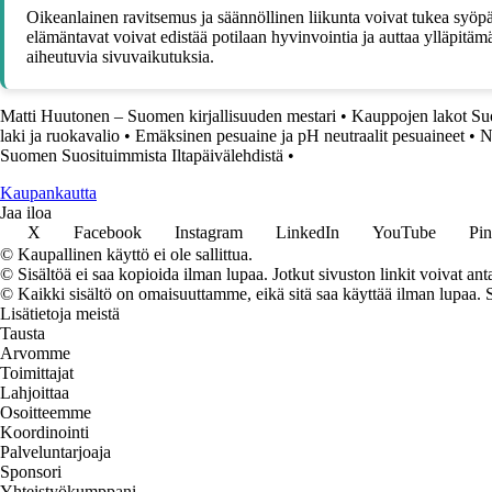
Oikeanlainen ravitsemus ja säännöllinen liikunta voivat tukea syöpäp
elämäntavat voivat edistää potilaan hyvinvointia ja auttaa ylläpit
aiheutuvia sivuvaikutuksia.
Matti Huutonen – Suomen kirjallisuuden mestari
•
Kauppojen lakot Suo
laki ja ruokavalio
•
Emäksinen pesuaine ja pH neutraalit pesuaineet
•
N
Suomen Suosituimmista Iltapäivälehdistä
•
K
aupankautta
Jaa iloa
X
Facebook
Instagram
LinkedIn
YouTube
Pin
© Kaupallinen käyttö ei ole sallittua.
© Sisältöä ei saa kopioida ilman lupaa. Jotkut sivuston linkit voivat ant
© Kaikki sisältö on omaisuuttamme, eikä sitä saa käyttää ilman lupaa. 
Lisätietoja meistä
Tausta
Arvomme
Toimittajat
Lahjoittaa
Osoitteemme
Koordinointi
Palveluntarjoaja
Sponsori
Yhteistyökumppani