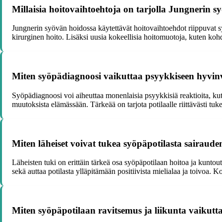
Millaisia hoitovaihtoehtoja on tarjolla Jungnerin 
Jungnerin syövän hoidossa käytettävät hoitovaihtoehdot riippuvat sy
kirurginen hoito. Lisäksi uusia kokeellisia hoitomuotoja, kuten koh
Miten syöpädiagnoosi vaikuttaa psyykkiseen hyvinv
Syöpädiagnoosi voi aiheuttaa monenlaisia psyykkisiä reaktioita, kut
muutoksista elämässään. Tärkeää on tarjota potilaalle riittävästi tu
Miten läheiset voivat tukea syöpäpotilasta sairauden
Läheisten tuki on erittäin tärkeä osa syöpäpotilaan hoitoa ja kuntou
sekä auttaa potilasta ylläpitämään positiivista mielialaa ja toivoa
Miten syöpäpotilaan ravitsemus ja liikunta vaikut