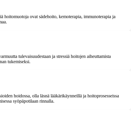
mpiä hoitomuotoja ovat sädehoito, kemoterapia, immunoterapia ja
maa.
armuutta tulevaisuudestaan ja stressiä hoitojen aiheuttamista
nnan tukemiseksi.
sioiden hoidossa, olla läsnä lääkärikäynneillä ja hoitoprosesseissa
isessa syöpäpotilaan rinnalla.