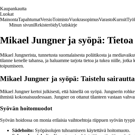
K
aupankautta
Luokat
Mainonta
Tapahtumat
Versio
Toimisto
Vuokrasopimus
Varasto
Kurssit
Työl
Minun sivuni
Rekisteröidy
Uutiskirje
Mikael Jungner ja syöpä: Tietoa 
Mikael Jungnerista, tunnetusta suomalaisesta poliitikosta ja mediavaiku
tilanne kenelle tahansa, ja haluamme tarjota tietoa ja tukea niille, jo
toipumiseen.
Mikael Jungner ja syöpä: Taistelu sairautta
Mikael Jungner kertoi julkisesti, että hänellä on syöpä. Jungnerin roh
ihmistä kokonaisuudessaan. Jungner on ottanut tilanteen vastaan vahvan
Syövän hoitomuodot
Syövän hoidossa on monia erilaisia vaihtoehtoja riippuen syövän tyypis
Sädehoito:
Syöpäsolujen tuhoamiseen käytettävä hoitomuoto.