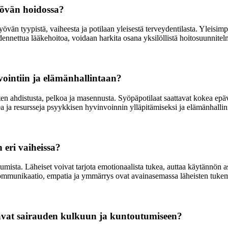
syövän hoidossa?
övän tyypistä, vaiheesta ja potilaan yleisestä terveydentilasta. Yleisi
dennettua lääkehoitoa, voidaan harkita osana yksilöllistä hoitosuunnitel
ointiin ja elämänhallintaan?
en ahdistusta, pelkoa ja masennusta. Syöpäpotilaat saattavat kokea epäv
kea ja resursseja psyykkisen hyvinvoinnin ylläpitämiseksi ja elämänhalli
 eri vaiheissa?
tumista. Läheiset voivat tarjota emotionaalista tukea, auttaa käytännön a
. Kommunikaatio, empatia ja ymmärrys ovat avainasemassa läheisten tukem
tavat sairauden kulkuun ja kuntoutumiseen?