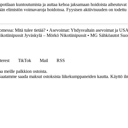
otilaan kuntoutumista ja auttaa kehoa jaksamaan hoidoista aiheutuvat ras
ämään elimistön voimavaroja hoidoissa. Fyysisen aktiivisuuden on todett
messa: Mitä tulee tietää?
•
Asevoimat: Yhdysvaltain asevoimat ja US
ikotiinipussit Jyväskylä – Mörkö Nikotiinipussit
•
MG Sähköautot Suo
terest
TikTok
Mail
RSS
aa meille palkkion ostoista.
Saatamme saada maksut ostoksista liikekumppaneiden kautta. Käyttö ilman