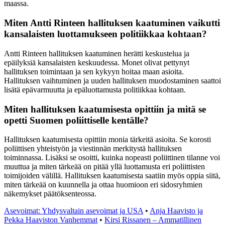
maassa.
Miten Antti Rinteen hallituksen kaatuminen vaikutti
kansalaisten luottamukseen politiikkaa kohtaan?
Antti Rinteen hallituksen kaatuminen herätti keskustelua ja
epäilyksiä kansalaisten keskuudessa. Monet olivat pettynyt
hallituksen toimintaan ja sen kykyyn hoitaa maan asioita.
Hallituksen vaihtuminen ja uuden hallituksen muodostaminen saattoi
lisätä epävarmuutta ja epäluottamusta politiikkaa kohtaan.
Miten hallituksen kaatumisesta opittiin ja mitä se
opetti Suomen poliittiselle kentälle?
Hallituksen kaatumisesta opittiin monia tärkeitä asioita. Se korosti
poliittisen yhteistyön ja viestinnän merkitystä hallituksen
toiminnassa. Lisäksi se osoitti, kuinka nopeasti poliittinen tilanne voi
muuttua ja miten tärkeää on pitää yllä luottamusta eri poliittisten
toimijoiden välillä. Hallituksen kaatumisesta saatiin myös oppia siitä,
miten tärkeää on kuunnella ja ottaa huomioon eri sidosryhmien
näkemykset päätöksenteossa.
Asevoimat: Yhdysvaltain asevoimat ja USA
•
Anja Haavisto ja
Pekka Haaviston Vanhemmat
•
Kirsi Rissanen – Ammatillinen