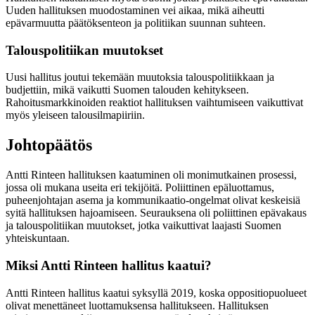
Uuden hallituksen muodostaminen vei aikaa, mikä aiheutti
epävarmuutta päätöksenteon ja politiikan suunnan suhteen.
Talouspolitiikan muutokset
Uusi hallitus joutui tekemään muutoksia talouspolitiikkaan ja
budjettiin, mikä vaikutti Suomen talouden kehitykseen.
Rahoitusmarkkinoiden reaktiot hallituksen vaihtumiseen vaikuttivat
myös yleiseen talousilmapiiriin.
Johtopäätös
Antti Rinteen hallituksen kaatuminen oli monimutkainen prosessi,
jossa oli mukana useita eri tekijöitä. Poliittinen epäluottamus,
puheenjohtajan asema ja kommunikaatio-ongelmat olivat keskeisiä
syitä hallituksen hajoamiseen. Seurauksena oli poliittinen epävakaus
ja talouspolitiikan muutokset, jotka vaikuttivat laajasti Suomen
yhteiskuntaan.
Miksi Antti Rinteen hallitus kaatui?
Antti Rinteen hallitus kaatui syksyllä 2019, koska oppositiopuolueet
olivat menettäneet luottamuksensa hallitukseen. Hallituksen