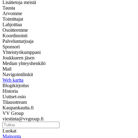
Lisätietoja meistä
Tausta
Arvomme
Toimittajat
Lahjoittaa
Osoitteemme
Koordinointi
Palveluntarjoaja
Sponsori
Yhteistyökumppani
Joukkueen jäsen
Median yhteyshenkilö
Mail
Navigointilinkit
Web kartta
Blogikirjoitus
Historia
Uutiset-osio
Tilausstream
Kaupankautta.fi
VV Group
viestinta@vvgroup.fi
Luokat
Mainonta