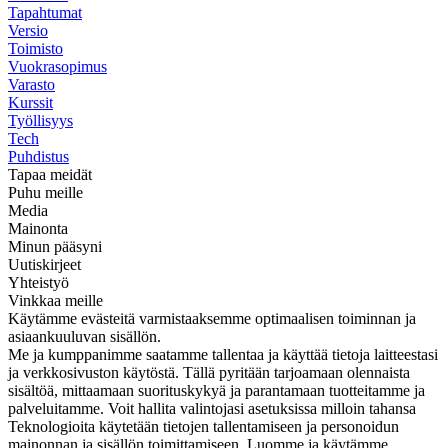
Tapahtumat
Versio
Toimisto
Vuokrasopimus
Varasto
Kurssit
Työllisyys
Tech
Puhdistus
Tapaa meidät
Puhu meille
Media
Mainonta
Minun pääsyni
Uutiskirjeet
Yhteistyö
Vinkkaa meille
Käytämme evästeitä varmistaaksemme optimaalisen toiminnan ja
asiaankuuluvan sisällön.
Me ja kumppanimme saatamme tallentaa ja käyttää tietoja laitteestasi
ja verkkosivuston käytöstä. Tällä pyritään tarjoamaan olennaista
sisältöä, mittaamaan suorituskykyä ja parantamaan tuotteitamme ja
palveluitamme. Voit hallita valintojasi asetuksissa milloin tahansa
Teknologioita käytetään tietojen tallentamiseen ja personoidun
mainonnan ja sisällön toimittamiseen. Luomme ja käytämme