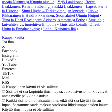
osaaja Nurmes ja Kuopio alueilla
•
Yrjö Laakkonen, Reetta
Laakkonen, Katariina Ebeling ja Erkki Laakkonen – Lapset, Perhe
ja Historia
•
Simo Häyhä – Tarkka-ampujan legenda
•
Jarkka
Pikkarainen ja Heidi Pikkarainen: Suomalaiset Uinnin Huiput
•
Tiina ja Harri Rovanperä: Avioero, Ammatti ja Perhe
•
Sima ohje
kuivahiiva vs. tuorehiiva lämpötila
•
Jänisrutto koiralla: Oireet,
Hoito ja Ennaltaehkäisy
•
Lennu Keinänen Ikä
•
K
aupankautta
Jaa iloa
X
Facebook
Instagram
LinkedIn
YouTube
Pinterest
TikTok
Mail
RSS
© Kaupallinen käyttö ei ole sallittua.
© Sisältöä ei saa kopioida ilman lupaa. Jotkut sivuston linkit voivat
antaa meille palkkion ostoista.
© Kaikki sisältö on omaisuuttamme, eikä sitä saa käyttää ilman
lupaa. Saatamme saada maksut ostoksista liikekumppaneiden kautta.
Käyttö ilman lupaa ei ole sallittua.