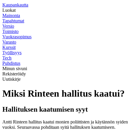
K
aupankautta
Luokat
Mainonta
Tapahtumat
Versio
Toimisto
Vuokrasopimus
Varasto
Kurssit
Työllisyys
Tech
Puhdistus
Minun sivuni
Rekisteröidy
Uutiskirje
Miksi Rinteen hallitus kaatui?
Hallituksen kaatumisen syyt
Antti Rinteen hallitus kaatui monien poliittisten ja käytännön syiden
vuoksi. Seuraavassa pohditaan syitä hallituksen kaatumiseen.