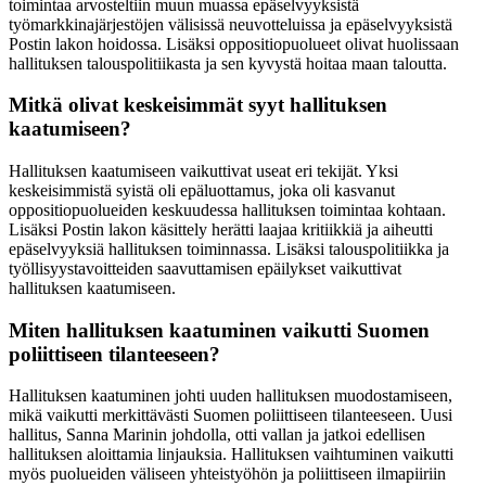
toimintaa arvosteltiin muun muassa epäselvyyksistä
työmarkkinajärjestöjen välisissä neuvotteluissa ja epäselvyyksistä
Postin lakon hoidossa. Lisäksi oppositiopuolueet olivat huolissaan
hallituksen talouspolitiikasta ja sen kyvystä hoitaa maan taloutta.
Mitkä olivat keskeisimmät syyt hallituksen
kaatumiseen?
Hallituksen kaatumiseen vaikuttivat useat eri tekijät. Yksi
keskeisimmistä syistä oli epäluottamus, joka oli kasvanut
oppositiopuolueiden keskuudessa hallituksen toimintaa kohtaan.
Lisäksi Postin lakon käsittely herätti laajaa kritiikkiä ja aiheutti
epäselvyyksiä hallituksen toiminnassa. Lisäksi talouspolitiikka ja
työllisyystavoitteiden saavuttamisen epäilykset vaikuttivat
hallituksen kaatumiseen.
Miten hallituksen kaatuminen vaikutti Suomen
poliittiseen tilanteeseen?
Hallituksen kaatuminen johti uuden hallituksen muodostamiseen,
mikä vaikutti merkittävästi Suomen poliittiseen tilanteeseen. Uusi
hallitus, Sanna Marinin johdolla, otti vallan ja jatkoi edellisen
hallituksen aloittamia linjauksia. Hallituksen vaihtuminen vaikutti
myös puolueiden väliseen yhteistyöhön ja poliittiseen ilmapiiriin