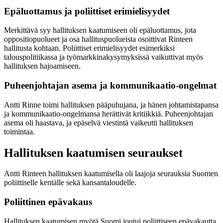
Epäluottamus ja poliittiset erimielisyydet
Merkittävä syy hallituksen kaatumiseen oli epäluottamus, jota
oppositiopuolueet ja osa hallituspuolueista osoittivat Rinteen
hallitusta kohtaan. Poliittiset erimielisyydet esimerkiksi
talouspolitiikassa ja työmarkkinakysymyksissä vaikuttivat myös
hallituksen hajoamiseen.
Puheenjohtajan asema ja kommunikaatio-ongelmat
Antti Rinne toimi hallituksen pääpuhujana, ja hänen johtamistapansa
ja kommunikaatio-ongelmansa herättivät kritiikkiä. Puheenjohtajan
asema oli haastava, ja epäselvä viestintä vaikeutti hallituksen
toimintaa.
Hallituksen kaatumisen seuraukset
Antti Rinteen hallituksen kaatumisella oli laajoja seurauksia Suomen
poliittiselle kentälle sekä kansantaloudelle.
Poliittinen epävakaus
Hallituksen kaatumisen myötä Suomi joutui poliittiseen epävakautta.